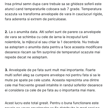
Insa primul semn dupa care trebuie sa se ghideze soferii este
atunci cand temperaturile coboara sub 7 grade. Temperatura
scazuta va transforma anvelopele de vara in cauciucuri rigide,
fara aderenta si extrem de periculoase.
2.
La o anumita data. Alti soferi sunt de parere ca anvelopele
de vara se schimba cu cele de iarna la inceputul lunii
noiembrie, la mijlocul ei sau chiar la 1 decembrie. Nu trebuie
sa asteptam o anumita data pentru a face aceasta modificare
deoarece riscam sa fim surprinsi de temperaturi scazute mai
repede decat ne asteptam.
3.
Anvelopele de pe fata sunt mult mai importante. Foarte
multi soferi aleg sa cumpere anvelope noi pentru fata si sa le
mute pe spate pe cele uzate. Aceasta reprezinta una dintre
cele mai frecvente greseli intalnite in randul soferilor deoarece
ei considera ca cele de pe fata au o importanta mai mare.
Acest lucru este total gresit. Pentru o buna functionare este
nevoie ca uzura anvelopelor sa fie distribuita in mod egal pe