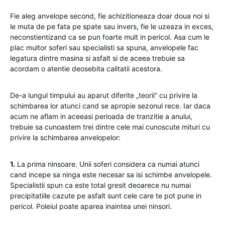
Fie aleg anvelope second, fie achizitioneaza doar doua noi si
le muta de pe fata pe spate sau invers, fie le uzeaza in exces,
neconstientizand ca se pun foarte mult in pericol. Asa cum le
plac multor soferi sau specialisti sa spuna, anvelopele fac
legatura dintre masina si asfalt si de aceea trebuie sa
acordam o atentie deosebita calitatii acestora.
De-a lungul timpului au aparut diferite „teorii” cu privire la
schimbarea lor atunci cand se apropie sezonul rece. Iar daca
acum ne aflam in aceeasi perioada de tranzitie a anului,
trebuie sa cunoastem trei dintre cele mai cunoscute mituri cu
privire la schimbarea anvelopelor:
1.
La prima ninsoare. Unii soferi considera ca numai atunci
cand incepe sa ninga este necesar sa isi schimbe anvelopele.
Specialistii spun ca este total gresit deoarece nu numai
precipitatiile cazute pe asfalt sunt cele care te pot pune in
pericol. Poleiul poate aparea inaintea unei ninsori.