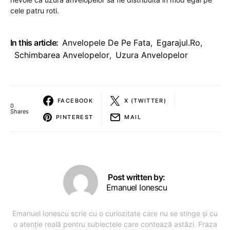
cele patru roti.
In this article:
Anvelopele De Pe Fata
,
Egarajul.ro
,
Schimbarea Anvelopelor
,
Uzura Anvelopelor
FACEBOOK
X (TWITTER)
0
Shares
PINTEREST
MAIL
Post written by:
Emanuel Ionescu
Emanuel Ionescu scrie cu o curiozitate care nu se stinge și cu
o atenție reală pentru subiectele care contează astăzi. Fraza