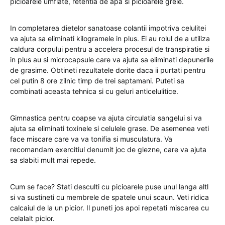
picioarele umflate, retentia de apa si picioarele grele.
In completarea dietelor sanatoase colantii impotriva celulitei
va ajuta sa eliminati kilogramele in plus. Ei au rolul de a utiliza
caldura corpului pentru a accelera procesul de transpiratie si
in plus au si microcapsule care va ajuta sa eliminati depunerile
de grasime. Obtineti rezultatele dorite daca ii purtati pentru
cel putin 8 ore zilnic timp de trei saptamani. Puteti sa
combinati aceasta tehnica si cu geluri anticelulitice.
Gimnastica pentru coapse va ajuta circulatia sangelui si va
ajuta sa eliminati toxinele si celulele grase. De asemenea veti
face miscare care va va tonifia si musculatura. Va
recomandam exercitiul denumit joc de glezne, care va ajuta
sa slabiti mult mai repede.
Cum se face? Stati desculti cu picioarele puse unul langa altl
si va sustineti cu membrele de spatele unui scaun. Veti ridica
calcaiul de la un picior. Il puneti jos apoi repetati miscarea cu
celalalt picior.