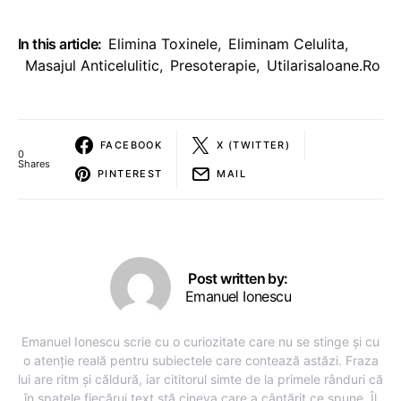
In this article:
Elimina Toxinele
,
Eliminam Celulita
,
Masajul Anticelulitic
,
Presoterapie
,
Utilarisaloane.ro
FACEBOOK
X (TWITTER)
0
Shares
PINTEREST
MAIL
Post written by:
Emanuel Ionescu
Emanuel Ionescu scrie cu o curiozitate care nu se stinge și cu
o atenție reală pentru subiectele care contează astăzi. Fraza
lui are ritm și căldură, iar cititorul simte de la primele rânduri că
în spatele fiecărui text stă cineva care a cântărit ce spune. Îl