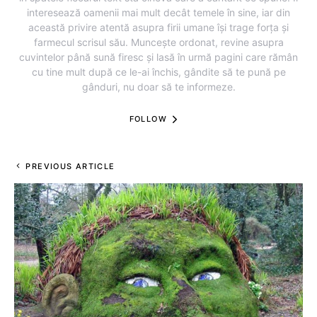
interesează oamenii mai mult decât temele în sine, iar din
această privire atentă asupra firii umane își trage forța și
farmecul scrisul său. Muncește ordonat, revine asupra
cuvintelor până sună firesc și lasă în urmă pagini care rămân
cu tine mult după ce le-ai închis, gândite să te pună pe
gânduri, nu doar să te informeze.
FOLLOW
PREVIOUS ARTICLE