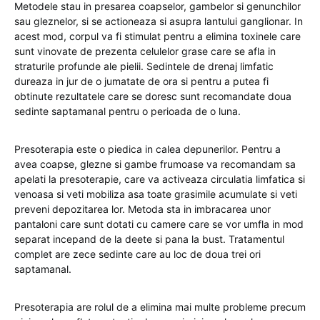
Metodele stau in presarea coapselor, gambelor si genunchilor
sau gleznelor, si se actioneaza si asupra lantului ganglionar. In
acest mod, corpul va fi stimulat pentru a elimina toxinele care
sunt vinovate de prezenta celulelor grase care se afla in
straturile profunde ale pielii. Sedintele de drenaj limfatic
dureaza in jur de o jumatate de ora si pentru a putea fi
obtinute rezultatele care se doresc sunt recomandate doua
sedinte saptamanal pentru o perioada de o luna.
Presoterapia este o piedica in calea depunerilor. Pentru a
avea coapse, glezne si gambe frumoase va recomandam sa
apelati la presoterapie, care va activeaza circulatia limfatica si
venoasa si veti mobiliza asa toate grasimile acumulate si veti
preveni depozitarea lor. Metoda sta in imbracarea unor
pantaloni care sunt dotati cu camere care se vor umfla in mod
separat incepand de la deete si pana la bust. Tratamentul
complet are zece sedinte care au loc de doua trei ori
saptamanal.
Presoterapia are rolul de a elimina mai multe probleme precum