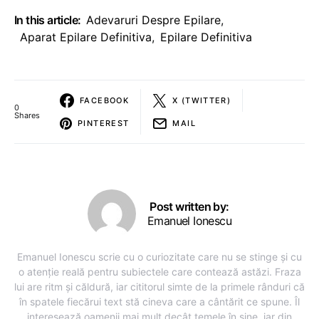
In this article:
Adevaruri Despre Epilare
,
Aparat Epilare Definitiva
,
Epilare Definitiva
FACEBOOK
X (TWITTER)
0
Shares
PINTEREST
MAIL
Post written by:
Emanuel Ionescu
Emanuel Ionescu scrie cu o curiozitate care nu se stinge și cu
o atenție reală pentru subiectele care contează astăzi. Fraza
lui are ritm și căldură, iar cititorul simte de la primele rânduri că
în spatele fiecărui text stă cineva care a cântărit ce spune. Îl
interesează oamenii mai mult decât temele în sine, iar din