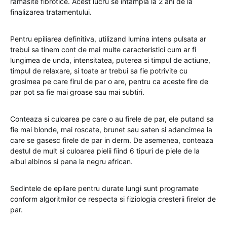
ramasite fibrotice. Acest lucru se intampla la 2 ani de la
finalizarea tratamentului.
Pentru epiliarea definitiva, utilizand lumina intens pulsata ar
trebui sa tinem cont de mai multe caracteristici cum ar fi
lungimea de unda, intensitatea, puterea si timpul de actiune,
timpul de relaxare, si toate ar trebui sa fie potrivite cu
grosimea pe care firul de par o are, pentru ca aceste fire de
par pot sa fie mai groase sau mai subtiri.
Conteaza si culoarea pe care o au firele de par, ele putand sa
fie mai blonde, mai roscate, brunet sau saten si adancimea la
care se gasesc firele de par in derm. De asemenea, conteaza
destul de mult si culoarea pielii fiind 6 tipuri de piele de la
albul albinos si pana la negru african.
Sedintele de epilare pentru durate lungi sunt programate
conform algoritmilor ce respecta si fiziologia cresterii firelor de
par.