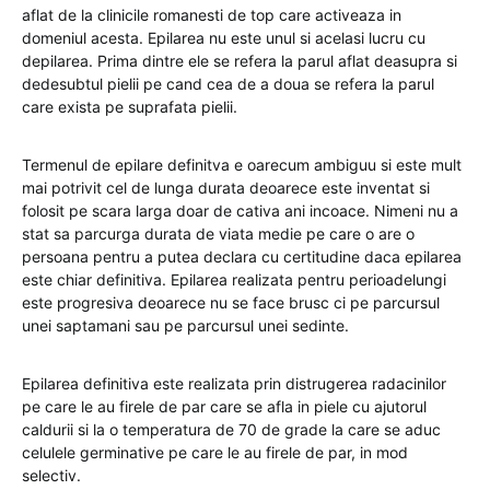
aflat de la clinicile romanesti de top care activeaza in
domeniul acesta. Epilarea nu este unul si acelasi lucru cu
depilarea. Prima dintre ele se refera la parul aflat deasupra si
dedesubtul pielii pe cand cea de a doua se refera la parul
care exista pe suprafata pielii.
Termenul de epilare definitva e oarecum ambiguu si este mult
mai potrivit cel de lunga durata deoarece este inventat si
folosit pe scara larga doar de cativa ani incoace. Nimeni nu a
stat sa parcurga durata de viata medie pe care o are o
persoana pentru a putea declara cu certitudine daca epilarea
este chiar definitiva. Epilarea realizata pentru perioadelungi
este progresiva deoarece nu se face brusc ci pe parcursul
unei saptamani sau pe parcursul unei sedinte.
Epilarea definitiva este realizata prin distrugerea radacinilor
pe care le au firele de par care se afla in piele cu ajutorul
caldurii si la o temperatura de 70 de grade la care se aduc
celulele germinative pe care le au firele de par, in mod
selectiv.