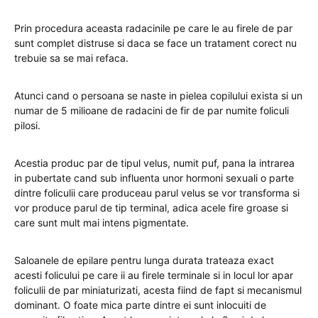
Prin procedura aceasta radacinile pe care le au firele de par
sunt complet distruse si daca se face un tratament corect nu
trebuie sa se mai refaca.
Atunci cand o persoana se naste in pielea copilului exista si un
numar de 5 milioane de radacini de fir de par numite foliculi
pilosi.
Acestia produc par de tipul velus, numit puf, pana la intrarea
in pubertate cand sub influenta unor hormoni sexuali o parte
dintre foliculii care produceau parul velus se vor transforma si
vor produce parul de tip terminal, adica acele fire groase si
care sunt mult mai intens pigmentate.
Saloanele de epilare pentru lunga durata trateaza exact
acesti folicului pe care ii au firele terminale si in locul lor apar
foliculii de par miniaturizati, acesta fiind de fapt si mecanismul
dominant. O foate mica parte dintre ei sunt inlocuiti de