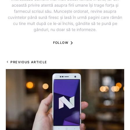
această privire atentă asupra firii umane își trage forța și
farmecul scrisul său. Muncește ordonat, revine asupra
cuvintelor până sună firesc și lasă în urmă pagini care rămân
cu tine mult după ce le-ai închis, gândite să te pună pe
gânduri, nu doar să te informeze.
FOLLOW
PREVIOUS ARTICLE