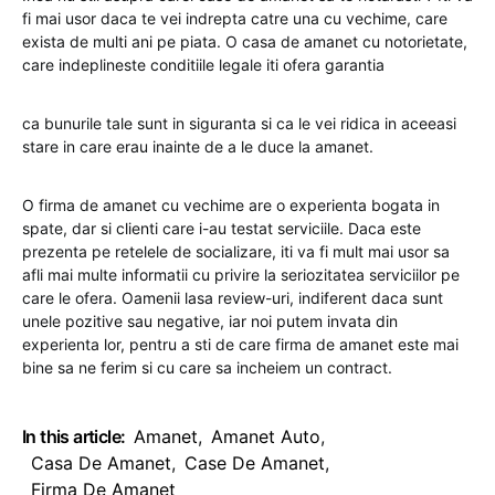
fi mai usor daca te vei indrepta catre una cu vechime, care
exista de multi ani pe piata. O casa de amanet cu notorietate,
care indeplineste conditiile legale iti ofera garantia
ca bunurile tale sunt in siguranta si ca le vei ridica in aceeasi
stare in care erau inainte de a le duce la amanet.
O firma de amanet cu vechime are o experienta bogata in
spate, dar si clienti care i-au testat serviciile. Daca este
prezenta pe retelele de socializare, iti va fi mult mai usor sa
afli mai multe informatii cu privire la seriozitatea serviciilor pe
care le ofera. Oamenii lasa review-uri, indiferent daca sunt
unele pozitive sau negative, iar noi putem invata din
experienta lor, pentru a sti de care firma de amanet este mai
bine sa ne ferim si cu care sa incheiem un contract.
In this article:
Amanet
,
Amanet Auto
,
Casa De Amanet
,
Case De Amanet
,
Firma De Amanet