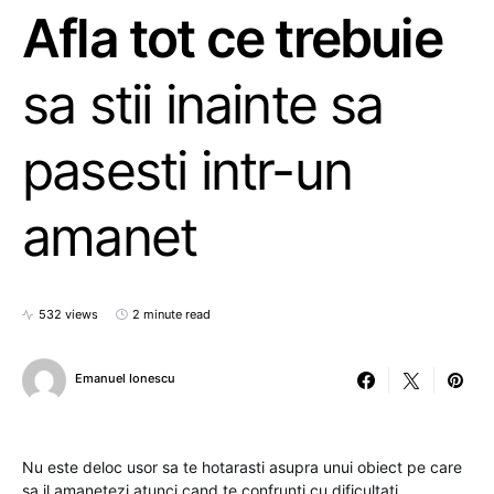
Afla tot ce trebuie
sa stii inainte sa
pasesti intr-un
amanet
532 views
2 minute read
Emanuel Ionescu
Nu este deloc usor sa te hotarasti asupra unui obiect pe care
sa il amanetezi atunci cand te confrunti cu dificultati