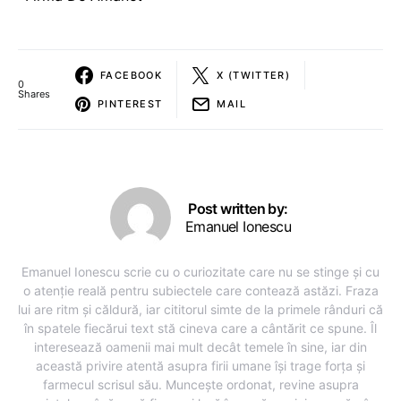
FACEBOOK
X (TWITTER)
0
Shares
PINTEREST
MAIL
Post written by:
Emanuel Ionescu
Emanuel Ionescu scrie cu o curiozitate care nu se stinge și cu
o atenție reală pentru subiectele care contează astăzi. Fraza
lui are ritm și căldură, iar cititorul simte de la primele rânduri că
în spatele fiecărui text stă cineva care a cântărit ce spune. Îl
interesează oamenii mai mult decât temele în sine, iar din
această privire atentă asupra firii umane își trage forța și
farmecul scrisul său. Muncește ordonat, revine asupra