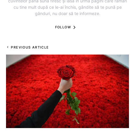
cuvintelor până sună firesc și lasă în urmă pagini care rămân
cu tine mult după ce le-ai închis, gândite să te pună pe
gânduri, nu doar să te informeze.
FOLLOW
PREVIOUS ARTICLE