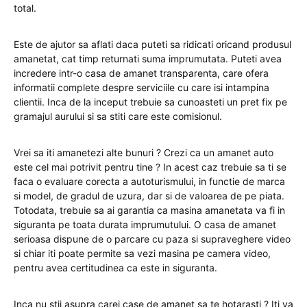
total.
Este de ajutor sa aflati daca puteti sa ridicati oricand produsul
amanetat, cat timp returnati suma imprumutata. Puteti avea
incredere intr-o casa de amanet transparenta, care ofera
informatii complete despre serviciile cu care isi intampina
clientii. Inca de la inceput trebuie sa cunoasteti un pret fix pe
gramajul aurului si sa stiti care este comisionul.
Vrei sa iti amanetezi alte bunuri ? Crezi ca un amanet auto
este cel mai potrivit pentru tine ? In acest caz trebuie sa ti se
faca o evaluare corecta a autoturismului, in functie de marca
si model, de gradul de uzura, dar si de valoarea de pe piata.
Totodata, trebuie sa ai garantia ca masina amanetata va fi in
siguranta pe toata durata imprumutului. O casa de amanet
serioasa dispune de o parcare cu paza si supraveghere video
si chiar iti poate permite sa vezi masina pe camera video,
pentru avea certitudinea ca este in siguranta.
Inca nu stii asupra carei case de amanet sa te hotarasti ? Iti va