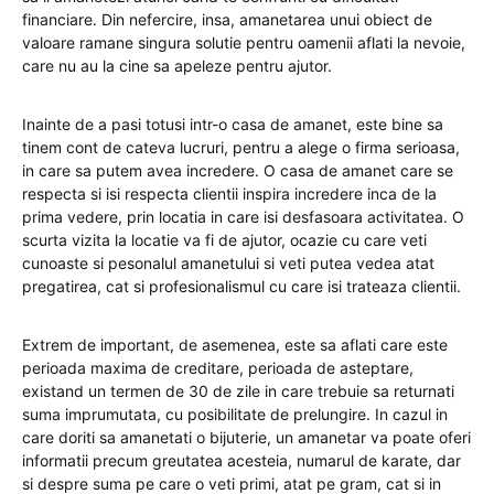
financiare. Din nefercire, insa, amanetarea unui obiect de
valoare ramane singura solutie pentru oamenii aflati la nevoie,
care nu au la cine sa apeleze pentru ajutor.
Inainte de a pasi totusi intr-o casa de amanet, este bine sa
tinem cont de cateva lucruri, pentru a alege o firma serioasa,
in care sa putem avea incredere. O casa de amanet care se
respecta si isi respecta clientii inspira incredere inca de la
prima vedere, prin locatia in care isi desfasoara activitatea. O
scurta vizita la locatie va fi de ajutor, ocazie cu care veti
cunoaste si pesonalul amanetului si veti putea vedea atat
pregatirea, cat si profesionalismul cu care isi trateaza clientii.
Extrem de important, de asemenea, este sa aflati care este
perioada maxima de creditare, perioada de asteptare,
existand un termen de 30 de zile in care trebuie sa returnati
suma imprumutata, cu posibilitate de prelungire. In cazul in
care doriti sa amanetati o bijuterie, un amanetar va poate oferi
informatii precum greutatea acesteia, numarul de karate, dar
si despre suma pe care o veti primi, atat pe gram, cat si in