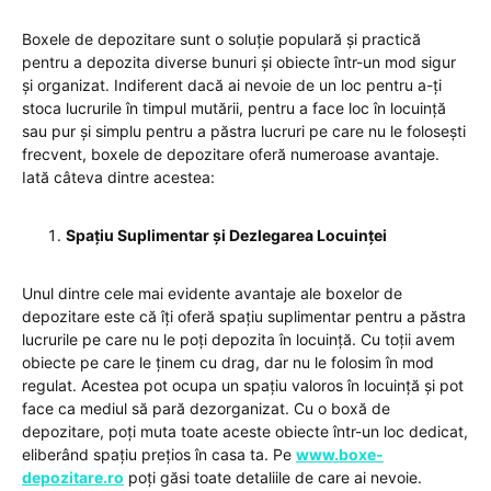
Boxele de depozitare sunt o soluție populară și practică
pentru a depozita diverse bunuri și obiecte într-un mod sigur
și organizat. Indiferent dacă ai nevoie de un loc pentru a-ți
stoca lucrurile în timpul mutării, pentru a face loc în locuință
sau pur și simplu pentru a păstra lucruri pe care nu le folosești
frecvent, boxele de depozitare oferă numeroase avantaje.
Iată câteva dintre acestea:
Spațiu Suplimentar și Dezlegarea Locuinței
Unul dintre cele mai evidente avantaje ale boxelor de
depozitare este că îți oferă spațiu suplimentar pentru a păstra
lucrurile pe care nu le poți depozita în locuință. Cu toții avem
obiecte pe care le ținem cu drag, dar nu le folosim în mod
regulat. Acestea pot ocupa un spațiu valoros în locuință și pot
face ca mediul să pară dezorganizat. Cu o boxă de
depozitare, poți muta toate aceste obiecte într-un loc dedicat,
eliberând spațiu prețios în casa ta. Pe
www.boxe-
depozitare.ro
poți găsi toate detaliile de care ai nevoie.