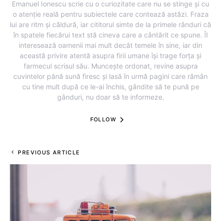
Emanuel Ionescu scrie cu o curiozitate care nu se stinge și cu
o atenție reală pentru subiectele care contează astăzi. Fraza
lui are ritm și căldură, iar cititorul simte de la primele rânduri că
în spatele fiecărui text stă cineva care a cântărit ce spune. Îl
interesează oamenii mai mult decât temele în sine, iar din
această privire atentă asupra firii umane își trage forța și
farmecul scrisul său. Muncește ordonat, revine asupra
cuvintelor până sună firesc și lasă în urmă pagini care rămân
cu tine mult după ce le-ai închis, gândite să te pună pe
gânduri, nu doar să te informeze.
FOLLOW
PREVIOUS ARTICLE