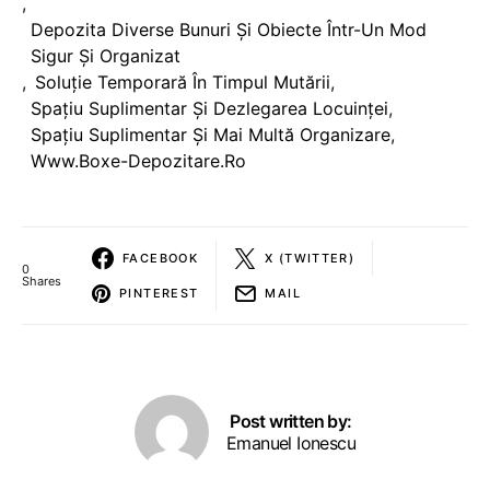
,
Depozita Diverse Bunuri Și Obiecte Într-Un Mod
Sigur Și Organizat
,
Soluție Temporară În Timpul Mutării
,
Spațiu Suplimentar Și Dezlegarea Locuinței
,
Spațiu Suplimentar Și Mai Multă Organizare
,
Www.boxe-Depozitare.ro
FACEBOOK
X (TWITTER)
0
Shares
PINTEREST
MAIL
Post written by:
Emanuel Ionescu