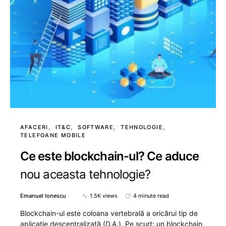
AFACERI
IT&C
SOFTWARE
TEHNOLOGIE
TELEFOANE MOBILE
Ce este blockchain-ul? Ce aduce
nou aceasta tehnologie?
Emanuel Ionescu
1.5K views
4 minute read
Blockchain-ul este coloana vertebrală a oricărui tip de
aplicație descentralizată (D.A.). Pe scurt: un blockchain