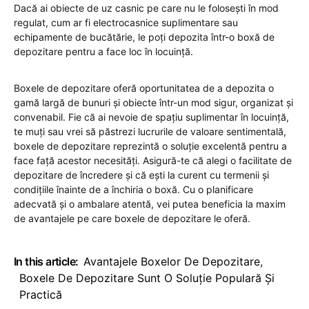
Dacă ai obiecte de uz casnic pe care nu le folosești în mod
regulat, cum ar fi electrocasnice suplimentare sau
echipamente de bucătărie, le poți depozita într-o boxă de
depozitare pentru a face loc în locuință.
Boxele de depozitare oferă oportunitatea de a depozita o
gamă largă de bunuri și obiecte într-un mod sigur, organizat și
convenabil. Fie că ai nevoie de spațiu suplimentar în locuință,
te muți sau vrei să păstrezi lucrurile de valoare sentimentală,
boxele de depozitare reprezintă o soluție excelentă pentru a
face față acestor necesități. Asigură-te că alegi o facilitate de
depozitare de încredere și că ești la curent cu termenii și
condițiile înainte de a închiria o boxă. Cu o planificare
adecvată și o ambalare atentă, vei putea beneficia la maxim
de avantajele pe care boxele de depozitare le oferă.
In this article:
Avantajele Boxelor De Depozitare
,
Boxele De Depozitare Sunt O Soluție Populară Și
Practică