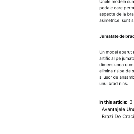
Unele modele sunt 
pedale care permit
aspecte de la braz
asimetrice, sunt si
Jumatate de bra
Un model aparut r
artificial pe juma
dimensiunea comple
elimina risipa de 
si usor de ansamb
unui brad nins.
In this article:
3
Avantajele Unu
Brazi De Craciu