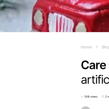
Home
Blo
Care 
artifi
508 views
2 