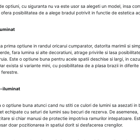
 optiuni, cu siguranta nu va este usor sa alegeti un model, insa come
a ofera posibilitatea de a alege bradul potrivit in functie de estetica a
eluminat
a prima optiune in randul oricarui cumparator, datorita marimii si simp
erde, fara lumina si alte decoratiuni, atrage privirile si lasa posibilita
uia. Este o optiune buna pentru acele spatii deschise si largi, in cazu
ar exista si variante mini, cu posibilitatea de a plasa brazii in diferit
ferestre.
e-iluminat
 o optiune buna atunci cand nu stiti ce culori de lumini sa asezati in
t echipate cu seturi de lumini sau becuri de rezerva. De asemenea, 
itare si chiar manusi de protectie impotriva ramurilor intepatoare. Es
cesar doar pozitionarea in spatiul dorit si desfacerea crengilor.