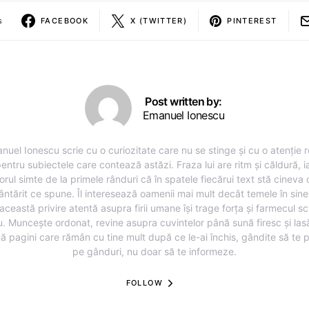
s
FACEBOOK
X (TWITTER)
PINTEREST
Post written by:
Emanuel Ionescu
nuel Ionescu scrie cu o curiozitate care nu se stinge și cu o atenție r
entru subiectele care contează astăzi. Fraza lui are ritm și căldură, i
torul simte de la primele rânduri că în spatele fiecărui text stă cineva
ântărit ce spune. Îl interesează oamenii mai mult decât temele în sine,
această privire atentă asupra firii umane își trage forța și farmecul sc
u. Muncește ordonat, revine asupra cuvintelor până sună firesc și lasă
ă pagini care rămân cu tine mult după ce le-ai închis, gândite să te 
pe gânduri, nu doar să te informeze.
FOLLOW