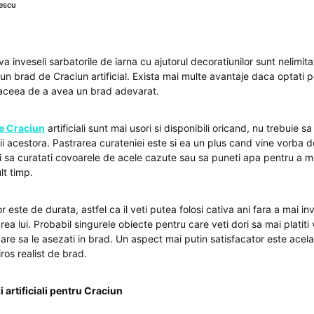
escu
a va inveseli sarbatorile de iarna cu ajutorul decoratiunilor sunt nelimi
 un brad de Craciun artificial. Exista mai multe avantaje daca optati 
 aceea de a avea un brad adevarat.
de Craciun
artificiali sunt mai usori si disponibili oricand, nu trebuie sa 
tii acestora. Pastrarea curateniei este si ea un plus cand vine vorba de
ti sa curatati covoarele de acele cazute sau sa puneti apa pentru a m
lt timp.
r este de durata, astfel ca il veti putea folosi cativa ani fara a mai inv
rea lui. Probabil singurele obiecte pentru care veti dori sa mai platiti v
are sa le asezati in brad. Un aspect mai putin satisfacator este acela
ros realist de brad.
 artificiali pentru Craciun