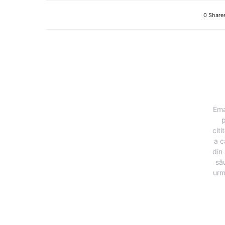
0 Share
Ema
p
citi
a c
din 
să
urm