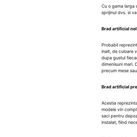
Cu o gama larga de
sprijinul dvs. si v
Brad artificial n
Probabil reprezint
inalt, de culoare v
dupa gustul fiecar
dimenisuni mari. D
precum mese sau 
Brad artificial pr
Acestia reprezinta
modele vin comple
saci pentru depoz
instalat, fiind ne