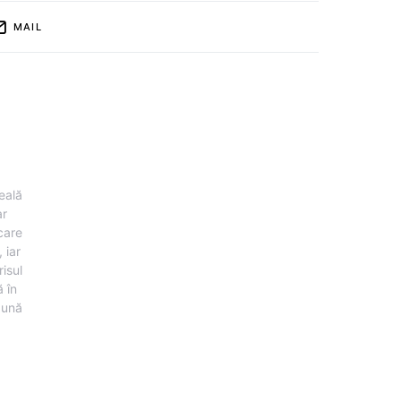
MAIL
eală
ar
 care
 iar
risul
 în
pună