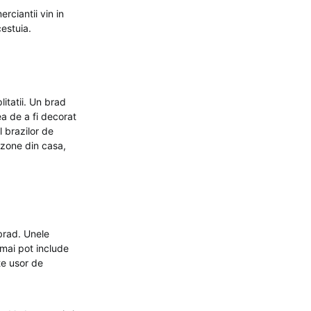
rciantii vin in
cestuia.
litatii. Un brad
tea de a fi decorat
l brazilor de
e zone din casa,
 brad. Unele
mai pot include
te usor de