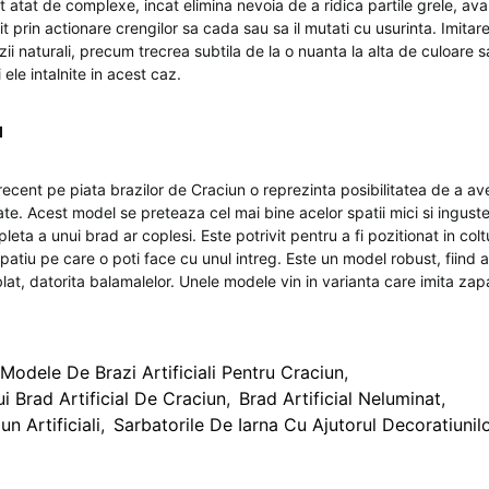
atat de complexe, incat elimina nevoia de a ridica partile grele, avan
 prin actionare crengilor sa cada sau sa il mutati cu usurinta. Imitar
ii naturali, precum trecrea subtila de la o nuanta la alta de culoare s
 ele intalnite in acest caz.
d
ecent pe piata brazilor de Craciun o reprezinta posibilitatea de a a
tate. Acest model se preteaza cel mai bine acelor spatii mici si ingust
ta a unui brad ar coplesi. Este potrivit pentru a fi pozitionat in colt
spatiu pe care o poti face cu unul intreg. Este un model robust, fiind
lat, datorita balamalelor. Unele modele vin in varianta care imita zap
 Modele De Brazi Artificiali Pentru Craciun
,
i Brad Artificial De Craciun
,
Brad Artificial Neluminat
,
n Artificiali
,
Sarbatorile De Iarna Cu Ajutorul Decoratiunil