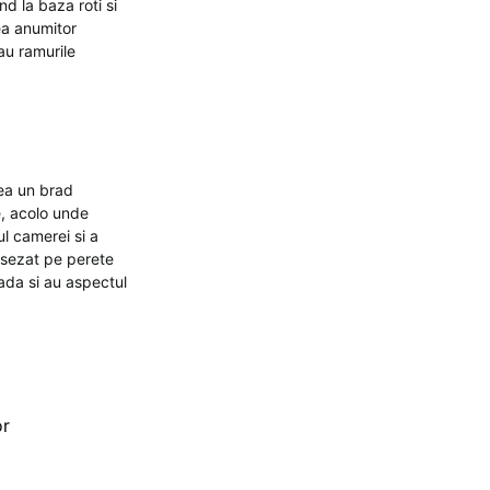
d la baza roti si
ea anumitor
au ramurile
vea un brad
e, acolo unde
ul camerei si a
 asezat pe perete
ada si au aspectul
or