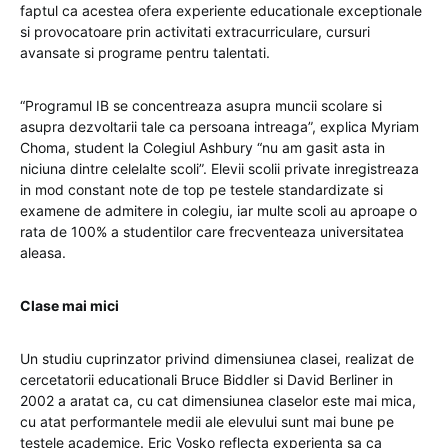
faptul ca acestea ofera experiente educationale exceptionale
si provocatoare prin activitati extracurriculare, cursuri
avansate si programe pentru talentati.
“Programul IB se concentreaza asupra muncii scolare si
asupra dezvoltarii tale ca persoana intreaga”, explica Myriam
Choma, student la Colegiul Ashbury “nu am gasit asta in
niciuna dintre celelalte scoli”. Elevii scolii private inregistreaza
in mod constant note de top pe testele standardizate si
examene de admitere in colegiu, iar multe scoli au aproape o
rata de 100% a studentilor care frecventeaza universitatea
aleasa.
Clase mai mici
Un studiu cuprinzator privind dimensiunea clasei, realizat de
cercetatorii educationali Bruce Biddler si David Berliner in
2002 a aratat ca, cu cat dimensiunea claselor este mai mica,
cu atat performantele medii ale elevului sunt mai bune pe
testele academice. Eric Vosko reflecta experienta sa ca