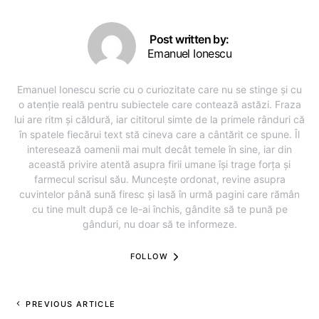
Post written by:
Emanuel Ionescu
Emanuel Ionescu scrie cu o curiozitate care nu se stinge și cu
o atenție reală pentru subiectele care contează astăzi. Fraza
lui are ritm și căldură, iar cititorul simte de la primele rânduri că
în spatele fiecărui text stă cineva care a cântărit ce spune. Îl
interesează oamenii mai mult decât temele în sine, iar din
această privire atentă asupra firii umane își trage forța și
farmecul scrisul său. Muncește ordonat, revine asupra
cuvintelor până sună firesc și lasă în urmă pagini care rămân
cu tine mult după ce le-ai închis, gândite să te pună pe
gânduri, nu doar să te informeze.
FOLLOW
PREVIOUS ARTICLE