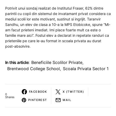
Potrivit unui sondaj realizat de Institutul Fraser, 62% dintre
parintii cu copii din sistemul de invatamant privat considera ca
mediul scolii lor este motivant, sustinut si ingrijit. Taranvir
Sandhu, un elev de clasa a 10-a la MPS Etobicoke, spune “Mi-
am facut prieteni imediat. Imi place foarte mult ca este o
familie mare aici”. Fostul elev a declarat in repetate randuri ca
prieteniile pe care le-au format in scoala privata au durat
post-absolvire.
In this article:
Beneficiile Scolilor Private
,
Brentwood College School
,
Scoala Privata Sector 1
FACEBOOK
X (TWITTER)
0
Shares
PINTEREST
MAIL