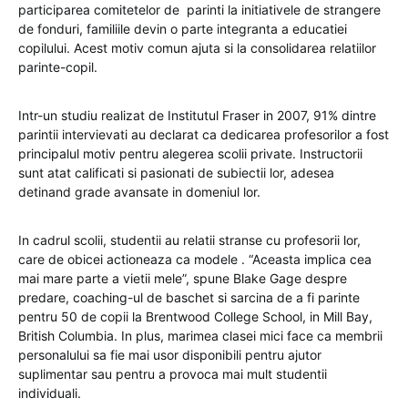
participarea comitetelor de parinti la initiativele de strangere
de fonduri, familiile devin o parte integranta a educatiei
copilului. Acest motiv comun ajuta si la consolidarea relatiilor
parinte-copil.
Intr-un studiu realizat de Institutul Fraser in 2007, 91% dintre
parintii intervievati au declarat ca dedicarea profesorilor a fost
principalul motiv pentru alegerea scolii private. Instructorii
sunt atat calificati si pasionati de subiectii lor, adesea
detinand grade avansate in domeniul lor.
In cadrul scolii, studentii au relatii stranse cu profesorii lor,
care de obicei actioneaza ca modele . “Aceasta implica cea
mai mare parte a vietii mele”, spune Blake Gage despre
predare, coaching-ul de baschet si sarcina de a fi parinte
pentru 50 de copii la Brentwood College School, in Mill Bay,
British Columbia. In plus, marimea clasei mici face ca membrii
personalului sa fie mai usor disponibili pentru ajutor
suplimentar sau pentru a provoca mai mult studentii
individuali.