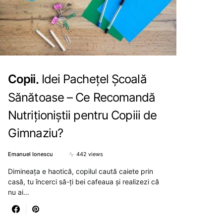
Copii
Idei Pachețel Școală
Sănătoase – Ce Recomandă
Nutriționiștii pentru Copiii de
Gimnaziu?
Emanuel Ionescu
442 views
Dimineața e haotică, copilul caută caiete prin
casă, tu încerci să-ți bei cafeaua și realizezi că
nu ai…