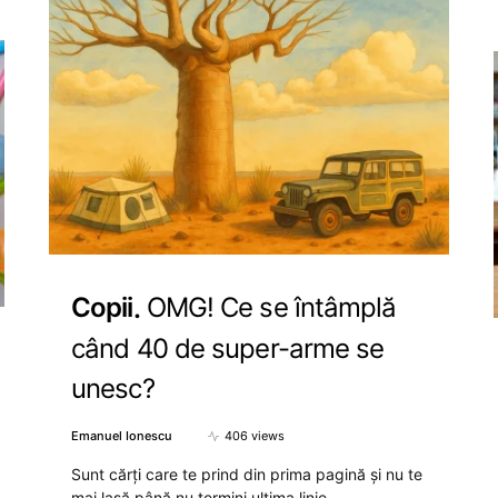
Copii
OMG! Ce se întâmplă
când 40 de super-arme se
unesc?
Emanuel Ionescu
406 views
Sunt cărți care te prind din prima pagină și nu te
mai lasă până nu termini ultima linie.…