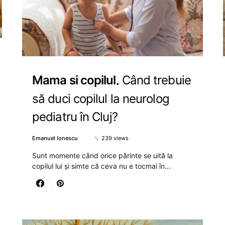
Mama si copilul
Când trebuie
să duci copilul la neurolog
pediatru în Cluj?
Emanuel Ionescu
239 views
Sunt momente când orice părinte se uită la
copilul lui și simte că ceva nu e tocmai în…