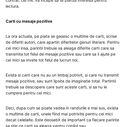
contrar, cel mic va incepe sa isi piarda interesul pentru
lectura.
Carti cu mesaje pozitive
La ora actuala, pe piata se gasesc o multime de carti, scrise
de diferiti autori, care apartin diferitelor genuri literare. Pentru
cei mici insa, parintii trebuie sa aleaga diferite carti care sa
transmita tot felul de mesaje pozitive sau care sa ii ajute pe
cei mici sa invete tot felul de lucruri noi.
Exista si carti care nu au un limbaj potrivit, si care nu transmit
mesaje pozitive, sau sunt lipsite de imaginatie total. Partintii
trebuie sa descopere care sunt aceste carti, si sa nu le
cumpere pentru cei mici.
Deci, dupa cum se poate vedea in randurile e mai sus, exista
o multime de carti, unele fiind mai potrivite pentru cei mici
decat celelalte. Este deosebit de important ca fiecare parinte
sa stie ce carti sa aleaga pentru copilul sau.