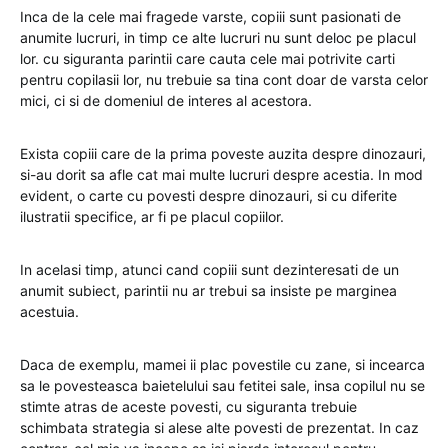
Inca de la cele mai fragede varste, copiii sunt pasionati de
anumite lucruri, in timp ce alte lucruri nu sunt deloc pe placul
lor. cu siguranta parintii care cauta cele mai potrivite carti
pentru copilasii lor, nu trebuie sa tina cont doar de varsta celor
mici, ci si de domeniul de interes al acestora.
Exista copiii care de la prima poveste auzita despre dinozauri,
si-au dorit sa afle cat mai multe lucruri despre acestia. In mod
evident, o carte cu povesti despre dinozauri, si cu diferite
ilustratii specifice, ar fi pe placul copiilor.
In acelasi timp, atunci cand copiii sunt dezinteresati de un
anumit subiect, parintii nu ar trebui sa insiste pe marginea
acestuia.
Daca de exemplu, mamei ii plac povestile cu zane, si incearca
sa le povesteasca baietelului sau fetitei sale, insa copilul nu se
stimte atras de aceste povesti, cu siguranta trebuie
schimbata strategia si alese alte povesti de prezentat. In caz