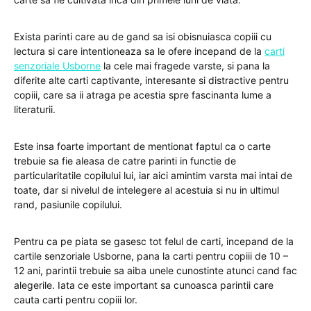
Exista parinti care au de gand sa isi obisnuiasca copiii cu
lectura si care intentioneaza sa le ofere incepand de la
carti
senzoriale Usborne
la cele mai fragede varste, si pana la
diferite alte carti captivante, interesante si distractive pentru
copiii, care sa ii atraga pe acestia spre fascinanta lume a
literaturii.
Este insa foarte important de mentionat faptul ca o carte
trebuie sa fie aleasa de catre parinti in functie de
particularitatile copilului lui, iar aici amintim varsta mai intai de
toate, dar si nivelul de intelegere al acestuia si nu in ultimul
rand, pasiunile copilului.
Pentru ca pe piata se gasesc tot felul de carti, incepand de la
cartile senzoriale Usborne, pana la carti pentru copiii de 10 –
12 ani, parintii trebuie sa aiba unele cunostinte atunci cand fac
alegerile. Iata ce este important sa cunoasca parintii care
cauta carti pentru copiii lor.