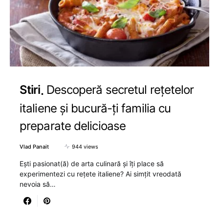
Stiri
Descoperă secretul rețetelor
italiene și bucură-ți familia cu
preparate delicioase
Vlad Panait
944 views
Ești pasionat(ă) de arta culinară și îți place să
experimentezi cu rețete italiene? Ai simțit vreodată
nevoia să…