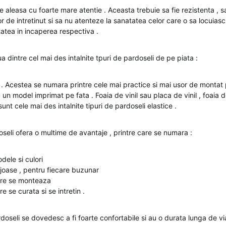
 aleasa cu foarte mare atentie . Aceasta trebuie sa fie rezistenta , 
or de intretinut si sa nu atenteze la sanatatea celor care o sa locuiasc 
tatea in incaperea respectiva .
a dintre cel mai des intalnite tpuri de pardoseli de pe piata :
e . Acestea se numara printre cele mai practice si mai usor de montat 
un model imprimat pe fata . Foaia de vinil sau placa de vinil , foaia d
unt cele mai des intalnite tipuri de pardoseli elastice .
oseli ofera o multime de avantaje , printre care se numara :
ele si culori
oase , pentru fiecare buzunar
re se monteaza
 se curata si se intretin .
doseli se dovedesc a fi foarte confortabile si au o durata lunga de vi