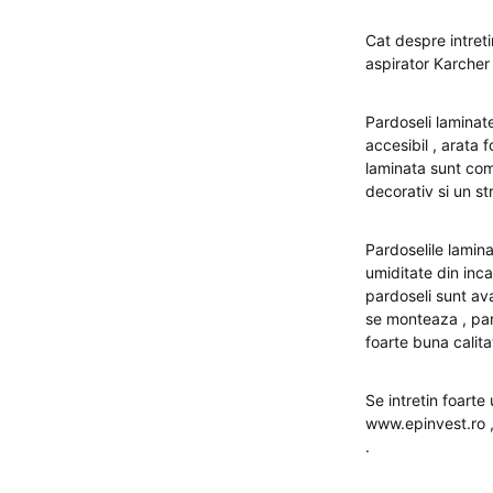
Cat despre intreti
aspirator Karcher
Pardoseli laminate
accesibil , arata 
laminata sunt comp
decorativ si un st
Pardoselile lamina
umiditate din inc
pardoseli sunt av
se monteaza , pard
foarte buna calita
Se intretin foarte
www.epinvest.ro ,
.