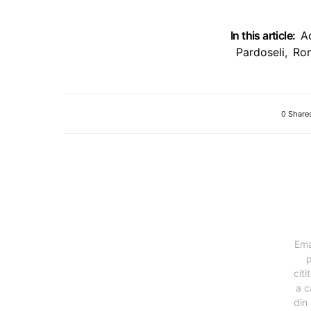
In this article:
A
Pardoseli
,
Ro
0 Share
Ema
p
citi
a c
din 