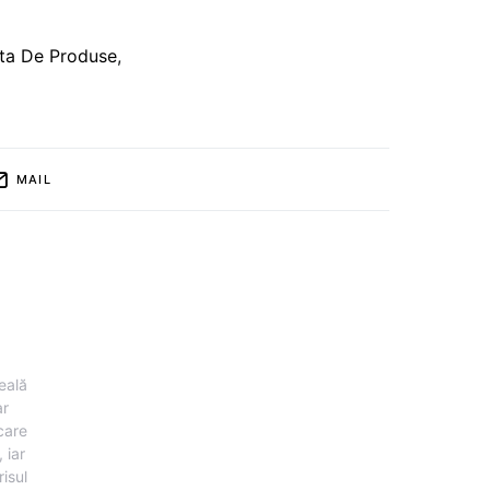
ta De Produse
,
MAIL
eală
ar
 care
 iar
risul