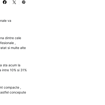
onale va
na dintre cele
fesionale ,
ratat si multe alte
va sta acum la
a intre 10% si 31%
unt compacte ,
t astfel concepute