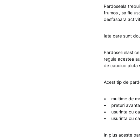
Pardoseala trebuie
frumos , sa fie us
desfasoara activi
Iata care sunt dou
Pardoseli elastic
regula acestea au 
de cauciuc pluta s
Acest tip de pard
• multime de mod
• preturi avantaj
• usurinta cu ca
• usurinta cu care
In plus aceste par