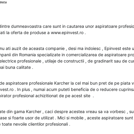
escu
 dintre dumneavoastra care sunt in cautarea unor aspiratoare profesi
ti la oferta de produse a www.epinvest.ro .
 ati auzit de aceasta companie , desi ma indoiesc , Epinvest este u
panii din Romania specializate in comercializarea de aspiratoare pro
electrice profesionale , utilaje de constructii , de gradinarit sau de cu
i buna calitate .
e aspiratoare profesionale Karcher la cel mai bun pret de pe piata 
nvest.ro . In plus , numai acum puteti beneficia de o reducere cuprins
irator profesional achizitionat de pe acest site .
ate din gama Karcher , caci despre acestea vreau sa va vorbesc , s
ase si foarte usor de utilizat . Mici si mobile , aceste aspiratoare sun
toate nevoile clientilor profesionali .