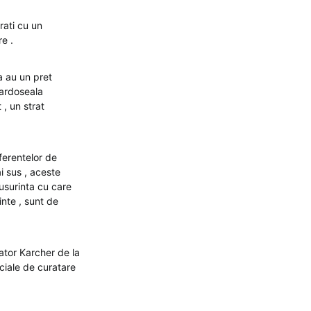
rati cu un
e .
a au un pret
pardoseala
, un strat
ferentelor de
i sus , aceste
usurinta cu care
inte , sunt de
rator Karcher de la
ciale de curatare