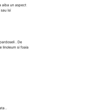
sa aiba un aspect
sau isi
pardoseli . De
e linoleum si foaia
ata .