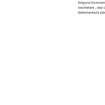
Singurul inconveni
raschetare , asa 
deterioareaza plac