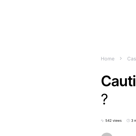
Home
Cas
Cauti
?
542 views
3 