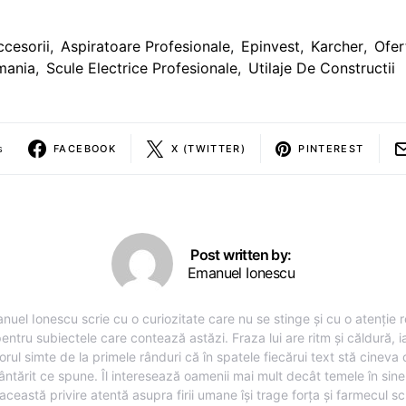
ccesorii
,
Aspiratoare Profesionale
,
Epinvest
,
Karcher
,
Ofer
mania
,
Scule Electrice Profesionale
,
Utilaje De Constructii
s
FACEBOOK
X (TWITTER)
PINTEREST
Post written by:
Emanuel Ionescu
nuel Ionescu scrie cu o curiozitate care nu se stinge și cu o atenție r
entru subiectele care contează astăzi. Fraza lui are ritm și căldură, i
torul simte de la primele rânduri că în spatele fiecărui text stă cineva
ântărit ce spune. Îl interesează oamenii mai mult decât temele în sine,
această privire atentă asupra firii umane își trage forța și farmecul sc