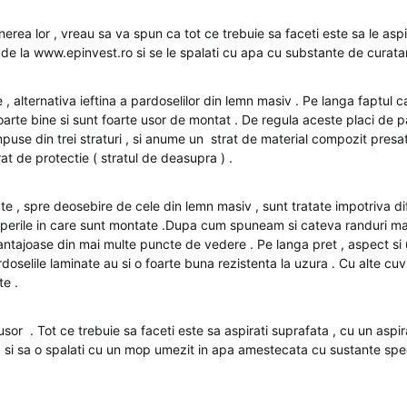
nerea lor , vreau sa va spun ca tot ce trebuie sa faceti este sa le aspi
 de la www.epinvest.ro si se le spalati cu apa cu substante de curatar
 , alternativa ieftina a pardoselilor din lemn masiv . Pe langa faptul c
foarte bine si sunt foarte usor de montat . De regula aceste placi de 
use din trei straturi , si anume un strat de material compozit presat 
rat de protectie ( stratul de deasupra ) .
te , spre deosebire de cele din lemn masiv , sunt tratate impotriva di
aperile in care sunt montate .Dupa cum spuneam si cateva randuri ma
antajoase din mai multe puncte de vedere . Pe langa pret , aspect si 
oselile laminate au si o foarte buna rezistenta la uzura . Cu alte cuv
te .
 usor . Tot ce trebuie sa faceti este sa aspirati suprafata , cu un aspi
 si sa o spalati cu un mop umezit in apa amestecata cu sustante spe