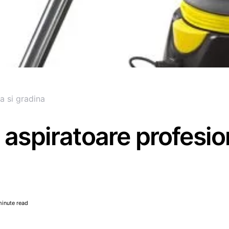
a si gradina
 aspiratoare profesio
minute read