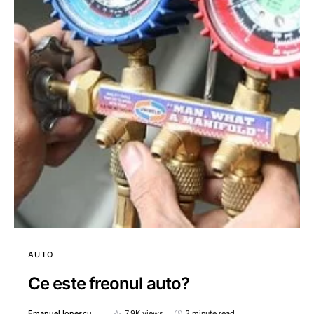
AUTO
Ce este freonul auto?
Emanuel Ionescu
7.9K views
3 minute read