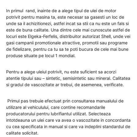
In primul rand, inainte de a alege tipul de ulei de motor
potrivit pentru masina ta, este necesar sa gasesti un loc de
unde sa il achizitionezi, astfel incat sa stii ca nu este un fals si
este de buna calitate. Una dintre cele mai cunoscute astfel de
locuri este Elgeka-Ferfelis, distribuitor autorizat Shell, unde vei
gasi campanii promotionale atractive, promotii sau programe
de fidelizare, pentru ca tu sa te poti bucura de cele mai bune
produse situate pe locul 1 mondial.
Pentru a alege uleiul potrivit, nu este suficient sa acorzi
atentie tipului sau – sintetic, semisintetic sau mineral. Calitatea
si gradul de vascozitate ar trebui, de asemenea, verificate.
Primul pas trebuie efectuat prin consultarea manualului de
utilizare al vehiculului, care contine recomandarile
producatorului pentru lubrifiantul utilizat. Selecteaza
intotdeauna un ulei care va avea o vascozitate in concordanta
cu cea specificata in manual si care va indeplini standardul de
calitate solicitat.