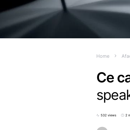
Home
Afa
Ce ca
speak
532 views
2 