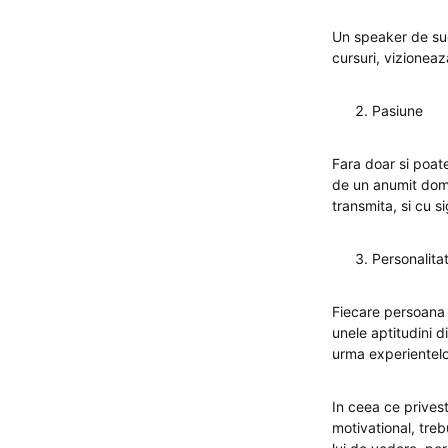
Un speaker de succ
cursuri, vizioneaz
Pasiune
Fara doar si poat
de un anumit dome
transmita, si cu s
Personalita
Fiecare persoana e
unele aptitudini di
urma experientelor
In ceea ce prives
motivational, treb