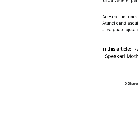
lui de vedere, pe
Acesea sunt unele 
Atunci cand ascul
si va poate ajuta 
In this article:
R
Speakeri Moti
0 Share