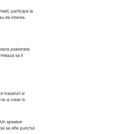
atii, participa la
au de interes.
soana pasionata
rmeaza sa il
 trasaturi si
 le-a creat in
. Un speaker
osi sa afle punctul