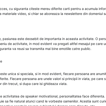
es, cu siguranta citeste mereu diferite carti pentru a acumula inform
a materiale video, si chiar se aboneaza la newslettere din domeniul s
e, pasiunea este deosebit de importanta in aceasta activitate. O per
niu de activitate, in mod evident va pregati altfel mesajul pe care u
iguranta va reusi sa transmita mai bine emotiile catre public.
te
ste unica si speciala, si in mod evident, fiecare persoana are anumite
ferite. Fiecare persoana are unele valori si principii in viata, pe care si
 din trecut, si dupa care isi ghideaza viata.
te activitatea de speaker motivational, personalitatea face diferenta
uie sa fie natural atunci cand le vorbeste oamenilor. Acestia sunt curi