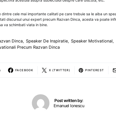
rspectiva acestuia asupra subiectului despre care discuta, etc.
dintre cele mai importante calitati pe care trebuie sa le aiba un spe
tati discursul unui expert precum Razvan Dinca, acesta va poate infl
sa va schimbati viata in bine.
azvan Dinca
,
Speaker De Inspiratie
,
Speaker Motivational
,
vationali Precum Razvan Dinca
s
FACEBOOK
X (TWITTER)
PINTEREST
Post written by:
Emanuel Ionescu