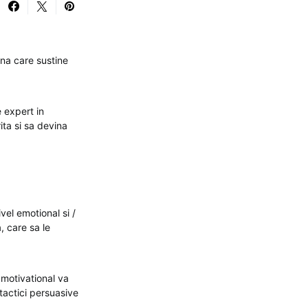
ana care sustine
e expert in
ita si sa devina
vel emotional si /
, care sa le
 motivational va
tactici persuasive