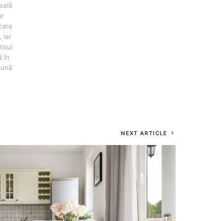
eală
ar
 care
 iar
risul
 în
pună
NEXT ARTICLE