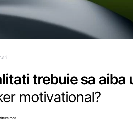
ceri
litati trebuie sa aiba 
er motivational?
minute read