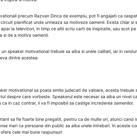
vationali precum Razvan Dinca de exemplu, pot fi angajati ca oaspeti s
 circuit planificat unde urmeaza sa motiveze oamenii. Exista chiar si 
apar la televizori, in timp ce altii scriu carti de inspiratie, sau scot p
a si de a motiva oamenii.
 un speaker motivational trebuie sa aiba si unele calitati, iar in randu
eva dintre acestea:
ker motivational sa poata emite judecati de valoare, acesta trebuie
ctul despre care vorbeste. Speakerul este necesar sa aiba un nivel ca
 ca in caz contrar, ii va fi imposibil sa castige increderea oamenilor.
rtant sa fie foarte bine pregatit, pentru ca de multe ori, atunci cand 
sanse mari ca persoane din public sa aiba unele intrebari. In aceste co
 ofere cele mai bune raspunsuri