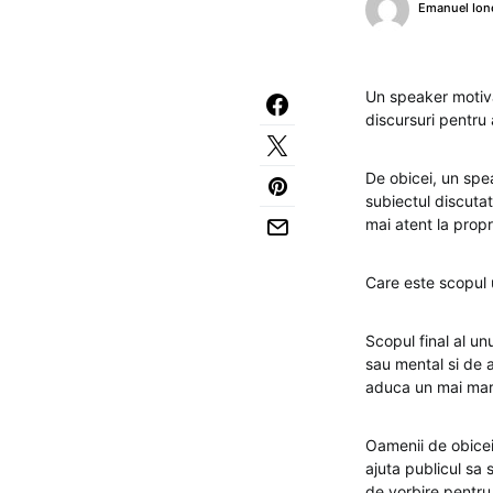
Emanuel Ion
Un speaker motiva
discursuri pentru 
De obicei, un spe
subiectul discutat
mai atent la proprii
Care este scopul 
Scopul final al un
sau mental si de a
aduca un mai mar
Oamenii de obicei
ajuta publicul sa
de vorbire pentru 