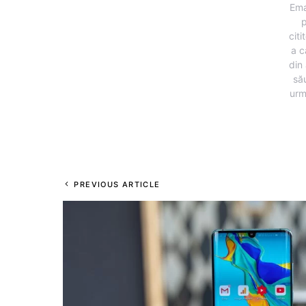
Ema
p
citi
a c
din 
să
urm
PREVIOUS ARTICLE