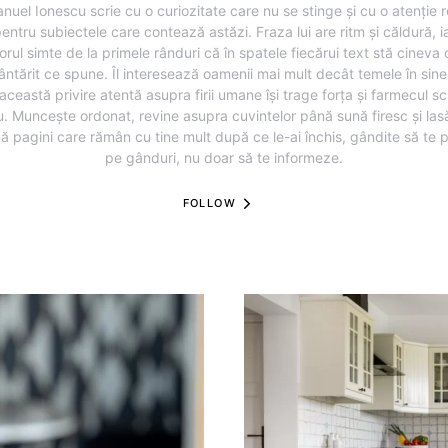
nuel Ionescu scrie cu o curiozitate care nu se stinge și cu o atenție r
entru subiectele care contează astăzi. Fraza lui are ritm și căldură, i
torul simte de la primele rânduri că în spatele fiecărui text stă cineva
ântărit ce spune. Îl interesează oamenii mai mult decât temele în sine,
această privire atentă asupra firii umane își trage forța și farmecul sc
u. Muncește ordonat, revine asupra cuvintelor până sună firesc și lasă
ă pagini care rămân cu tine mult după ce le-ai închis, gândite să te 
pe gânduri, nu doar să te informeze.
FOLLOW