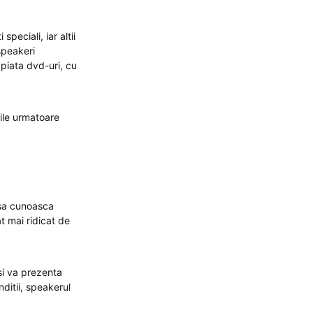
peciali, iar altii
speakeri
e piata dvd-uri, cu
rile urmatoare
 sa cunoasca
t mai ridicat de
isi va prezenta
nditii, speakerul