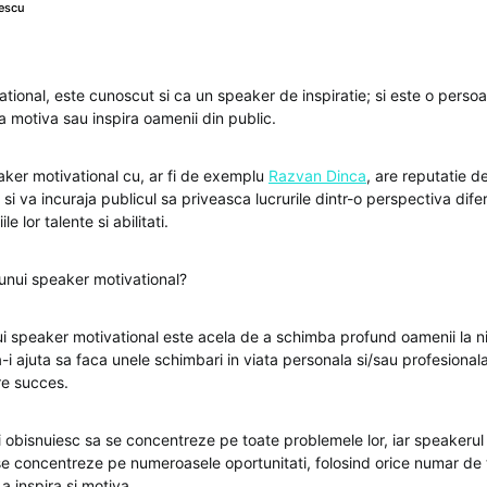
escu
tional, este cunoscut si ca un speaker de inspiratie; si este o perso
a motiva sau inspira oamenii din public.
aker motivational cu, ar fi de exemplu
Razvan Dinca
, are reputatie d
 si va incuraja publicul sa priveasca lucrurile dintr-o perspectiva difer
le lor talente si abilitati.
unui speaker motivational?
ui speaker motivational este acela de a schimba profund oamenii la ni
-i ajuta sa faca unele schimbari in viata personala si/sau profesionala
e succes.
 obisnuiesc sa se concentreze pe toate problemele lor, iar speakerul
 se concentreze pe numeroasele oportunitati, folosind orice numar de 
a inspira si motiva.