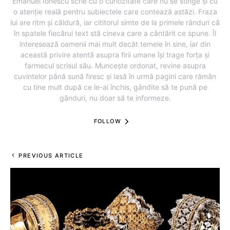
Emanuel Ionescu scrie cu o curiozitate care nu se stinge și cu
o atenție reală pentru subiectele care contează astăzi. Fraza
lui are ritm și căldură, iar cititorul simte de la primele rânduri că
în spatele fiecărui text stă cineva care a cântărit ce spune. Îl
interesează oamenii mai mult decât temele în sine, iar din
această privire atentă asupra firii umane își trage forța și
farmecul scrisul său. Muncește ordonat, revine asupra
cuvintelor până sună firesc și lasă în urmă pagini care rămân
cu tine mult după ce le-ai închis, gândite să te pună pe
gânduri, nu doar să te informeze.
FOLLOW
PREVIOUS ARTICLE