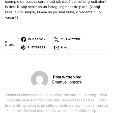
exemplu de succes care arată că, dacă pui suflet și ești atent
la detalii, poți schimba un întreg segment de piață. Și poți
face, pur și simplu, lumea un pic mai bună, o vacanță cu o
vacanță.
FACEBOOK
X (TWITTER)
0
Shares
PINTEREST
MAIL
Post written by:
Emanuel Ionescu
Emanuel Ionescu scrie cu o curiozitate care nu se stinge și cu
o atenție reală pentru subiectele care contează astăzi. Fraza
lui are ritm și căldură, iar cititorul simte de la primele rânduri că
în spatele fiecărui text stă cineva care a cântărit ce spune. Îl