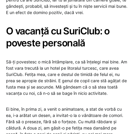
gândești, probabil, să investești și tu în niște servicii mai bune.
E un efect de domino pozitiv, dacă vrei.
O vacanță cu SuriClub: o
poveste personală
Să-ți povestesc o mică întâmplare, ca să înțelegi mai bine. Am
fost vara trecută la un hotel pe litoralul turcesc, care avea
SuriClub. Fetița mea, care e destul de timidă de felul ei, nu
prea se apropie de străini. E genul de copil care stă agățat de
fusta mea și se ascunde. Mă gândeam că o să stea toată
vacanța cu noi, că n-o să se bage în nicio activitate.
Ei bine, în prima zi, a venit o animatoare, a stat de vorbă cu
ea, i-a arătat un desen, a invitat-o la o vânătoare de comori.
Fără să o preseze, fără să o forțeze. Cu multă răbdare și
căldură. A doua zi, am găsit-o pe fetița mea dansând pe