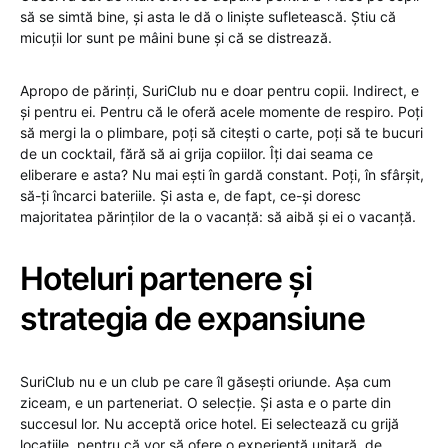
să se simtă bine, și asta le dă o liniște sufletească. Știu că
micuții lor sunt pe mâini bune și că se distrează.
Apropo de părinți, SuriClub nu e doar pentru copii. Indirect, e
și pentru ei. Pentru că le oferă acele momente de respiro. Poți
să mergi la o plimbare, poți să citești o carte, poți să te bucuri
de un cocktail, fără să ai grija copiilor. Îți dai seama ce
eliberare e asta? Nu mai ești în gardă constant. Poți, în sfârșit,
să-ți încarci bateriile. Și asta e, de fapt, ce-și doresc
majoritatea părinților de la o vacanță: să aibă și ei o vacanță.
Hoteluri partenere și
strategia de expansiune
SuriClub nu e un club pe care îl găsești oriunde. Așa cum
ziceam, e un parteneriat. O selecție. Și asta e o parte din
succesul lor. Nu acceptă orice hotel. Ei selectează cu grijă
locațiile, pentru că vor să ofere o experiență unitară, de