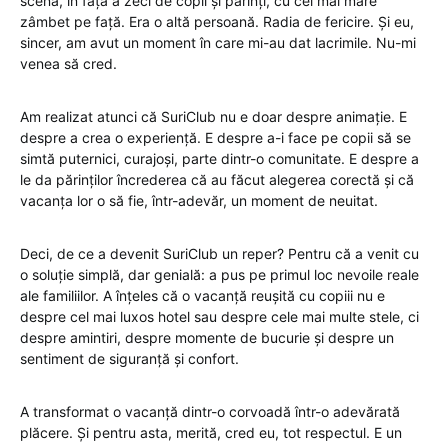
scenă, în fața a zeci de copii și părinți, cu cel mai mare
zâmbet pe față. Era o altă persoană. Radia de fericire. Și eu,
sincer, am avut un moment în care mi-au dat lacrimile. Nu-mi
venea să cred.
Am realizat atunci că SuriClub nu e doar despre animație. E
despre a crea o experiență. E despre a-i face pe copii să se
simtă puternici, curajoși, parte dintr-o comunitate. E despre a
le da părinților încrederea că au făcut alegerea corectă și că
vacanța lor o să fie, într-adevăr, un moment de neuitat.
Deci, de ce a devenit SuriClub un reper? Pentru că a venit cu
o soluție simplă, dar genială: a pus pe primul loc nevoile reale
ale familiilor. A înțeles că o vacanță reușită cu copiii nu e
despre cel mai luxos hotel sau despre cele mai multe stele, ci
despre amintiri, despre momente de bucurie și despre un
sentiment de siguranță și confort.
A transformat o vacanță dintr-o corvoadă într-o adevărată
plăcere. Și pentru asta, merită, cred eu, tot respectul. E un