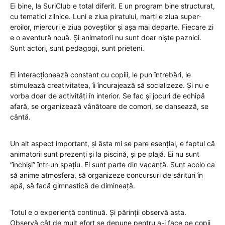
Ei bine, la SuriClub e total diferit. E un program bine structurat,
cu tematici zilnice. Luni e ziua piratului, marți e ziua super-
eroilor, miercuri e ziua poveștilor și așa mai departe. Fiecare zi
e o aventură nouă. Și animatorii nu sunt doar niște paznici.
Sunt actori, sunt pedagogi, sunt prieteni.
Ei interacționează constant cu copiii, le pun întrebări, le
stimulează creativitatea, îi încurajează să socializeze. Și nu e
vorba doar de activități în interior. Se fac și jocuri de echipă
afară, se organizează vânătoare de comori, se dansează, se
cântă.
Un alt aspect important, și ăsta mi se pare esențial, e faptul că
animatorii sunt prezenți și la piscină, și pe plajă. Ei nu sunt
“închiși” într-un spațiu. Ei sunt parte din vacanță. Sunt acolo ca
să anime atmosfera, să organizeze concursuri de sărituri în
apă, să facă gimnastică de dimineață.
Totul e o experiență continuă. Și părinții observă asta.
Observă cât de mult efort se depune pentru a-i face pe copii