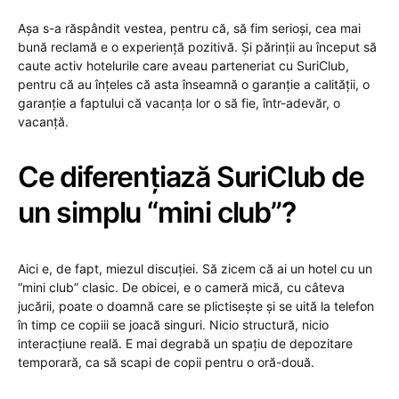
Așa s-a răspândit vestea, pentru că, să fim serioși, cea mai
bună reclamă e o experiență pozitivă. Și părinții au început să
caute activ hotelurile care aveau parteneriat cu SuriClub,
pentru că au înțeles că asta înseamnă o garanție a calității, o
garanție a faptului că vacanța lor o să fie, într-adevăr, o
vacanță.
Ce diferențiază SuriClub de
un simplu “mini club”?
Aici e, de fapt, miezul discuției. Să zicem că ai un hotel cu un
“mini club” clasic. De obicei, e o cameră mică, cu câteva
jucării, poate o doamnă care se plictisește și se uită la telefon
în timp ce copiii se joacă singuri. Nicio structură, nicio
interacțiune reală. E mai degrabă un spațiu de depozitare
temporară, ca să scapi de copii pentru o oră-două.