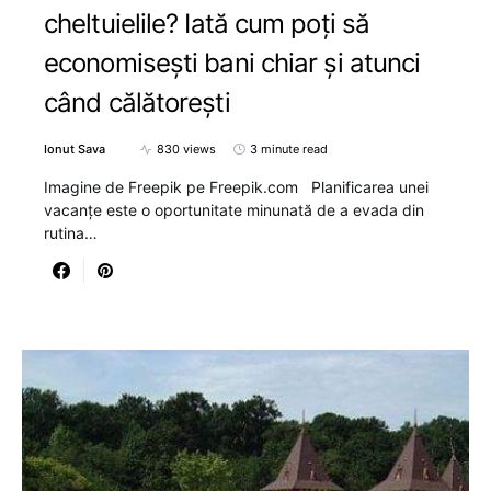
cheltuielile? Iată cum poți să
economisești bani chiar și atunci
când călătorești
Ionut Sava
830 views
3 minute read
Imagine de Freepik pe Freepik.com Planificarea unei
vacanțe este o oportunitate minunată de a evada din
rutina…