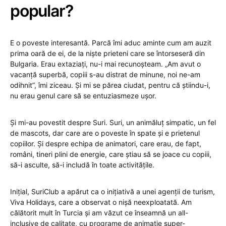
popular?
E o poveste interesantă. Parcă îmi aduc aminte cum am auzit
prima oară de ei, de la niște prieteni care se întorseseră din
Bulgaria. Erau extaziați, nu-i mai recunoșteam. „Am avut o
vacanță superbă, copiii s-au distrat de minune, noi ne-am
odihnit”, îmi ziceau. Și mi se părea ciudat, pentru că știindu-i,
nu erau genul care să se entuziasmeze ușor.
Și mi-au povestit despre Suri. Suri, un animăluț simpatic, un fel
de mascots, dar care are o poveste în spate și e prietenul
copiilor. Și despre echipa de animatori, care erau, de fapt,
români, tineri plini de energie, care știau să se joace cu copiii,
să-i asculte, să-i includă în toate activitățile.
Inițial, SuriClub a apărut ca o inițiativă a unei agenții de turism,
Viva Holidays, care a observat o nișă neexploatată. Am
călătorit mult în Turcia și am văzut ce înseamnă un all-
inclusive de calitate, cu programe de animație super-