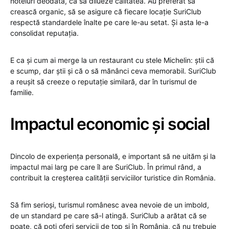
hoteluri deodată, ca să dilueze calitatea. Au preferat să
crească organic, să se asigure că fiecare locație SuriClub
respectă standardele înalte pe care le-au setat. Și asta le-a
consolidat reputația.
E ca și cum ai merge la un restaurant cu stele Michelin: știi că
e scump, dar știi și că o să mănânci ceva memorabil. SuriClub
a reușit să creeze o reputație similară, dar în turismul de
familie.
Impactul economic și social
Dincolo de experiența personală, e important să ne uităm și la
impactul mai larg pe care îl are SuriClub. În primul rând, a
contribuit la creșterea calității serviciilor turistice din România.
Să fim serioși, turismul românesc avea nevoie de un imbold,
de un standard pe care să-l atingă. SuriClub a arătat că se
poate, că poți oferi servicii de top și în România, că nu trebuie