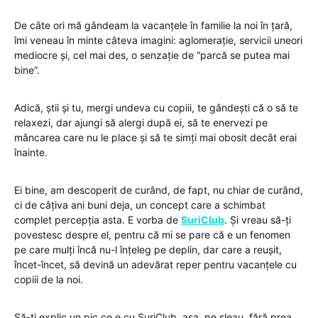
De câte ori mă gândeam la vacanțele în familie la noi în țară,
îmi veneau în minte câteva imagini: aglomerație, servicii uneori
mediocre și, cel mai des, o senzație de “parcă se putea mai
bine”.
Adică, știi și tu, mergi undeva cu copiii, te gândești că o să te
relaxezi, dar ajungi să alergi după ei, să te enervezi pe
mâncarea care nu le place și să te simți mai obosit decât erai
înainte.
Ei bine, am descoperit de curând, de fapt, nu chiar de curând,
ci de câțiva ani buni deja, un concept care a schimbat
complet percepția asta. E vorba de
SuriClub
. Și vreau să-ți
povestesc despre el, pentru că mi se pare că e un fenomen
pe care mulți încă nu-l înțeleg pe deplin, dar care a reușit,
încet-încet, să devină un adevărat reper pentru vacanțele cu
copiii de la noi.
Să-ți explic un pic ce e cu SuriClub, așa, pe șleau, fără prea