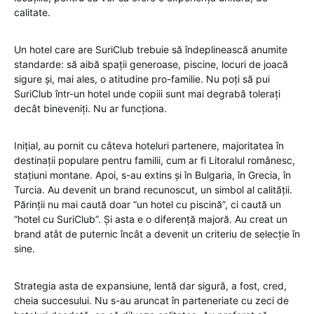
calitate.
Un hotel care are SuriClub trebuie să îndeplinească anumite
standarde: să aibă spații generoase, piscine, locuri de joacă
sigure și, mai ales, o atitudine pro-familie. Nu poți să pui
SuriClub într-un hotel unde copiii sunt mai degrabă tolerați
decât bineveniți. Nu ar funcționa.
Inițial, au pornit cu câteva hoteluri partenere, majoritatea în
destinații populare pentru familii, cum ar fi Litoralul românesc,
stațiuni montane. Apoi, s-au extins și în Bulgaria, în Grecia, în
Turcia. Au devenit un brand recunoscut, un simbol al calității.
Părinții nu mai caută doar “un hotel cu piscină”, ci caută un
“hotel cu SuriClub”. Și asta e o diferență majoră. Au creat un
brand atât de puternic încât a devenit un criteriu de selecție în
sine.
Strategia asta de expansiune, lentă dar sigură, a fost, cred,
cheia succesului. Nu s-au aruncat în parteneriate cu zeci de