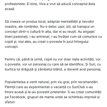
profesioniste. Ei bine, Viva a vrut să aducă conceptul ăsta
acasă.
Să creeze un produs local, adaptat mentalității și nevoilor
noastre, ale românilor. Nu e deloc ușor, știi, să transpui un
concept dintr-o cultură în alta, dar ei au reușit. Au angajat
tineri pasionați, i-au antrenat, i-au învățat cum să comunice cu
copiii și, mai ales, au creat o poveste în jurul întregului
concept.
Pentru că, până la urmă, copiii nu vor doar niște activități, vor
o poveste, vor un personaj cu care să se identifice. Și Suri, cu
burtica lui drăguță și zâmbetul blând, a devenit acel personaj.
Popularitatea a venit natural, prin viu grai, prin recomandări.
Părinții care au experimentat o vacanță cu SuriClub s-au
întors acasă și le-au povestit prietenilor. S-au creat comunități
pe Facebook, grupuri de mame unde se schimbau impresii și
sfaturi.