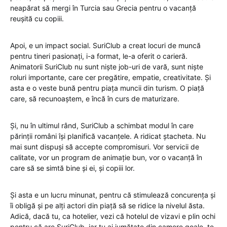
neapărat să mergi în Turcia sau Grecia pentru o vacanță
reușită cu copiii.
Apoi, e un impact social. SuriClub a creat locuri de muncă
pentru tineri pasionați, i-a format, le-a oferit o carieră.
Animatorii SuriClub nu sunt niște job-uri de vară, sunt niște
roluri importante, care cer pregătire, empatie, creativitate. Și
asta e o veste bună pentru piața muncii din turism. O piață
care, să recunoaștem, e încă în curs de maturizare.
Și, nu în ultimul rând, SuriClub a schimbat modul în care
părinții români își planifică vacanțele. A ridicat ștacheta. Nu
mai sunt dispuși să accepte compromisuri. Vor servicii de
calitate, vor un program de animație bun, vor o vacanță în
care să se simtă bine și ei, și copiii lor.
Și asta e un lucru minunat, pentru că stimulează concurența și
îi obligă și pe alți actori din piață să se ridice la nivelul ăsta.
Adică, dacă tu, ca hotelier, vezi că hotelul de vizavi e plin ochi
pentru că are SuriClub, iar tu ai jumătate din camere goale, te