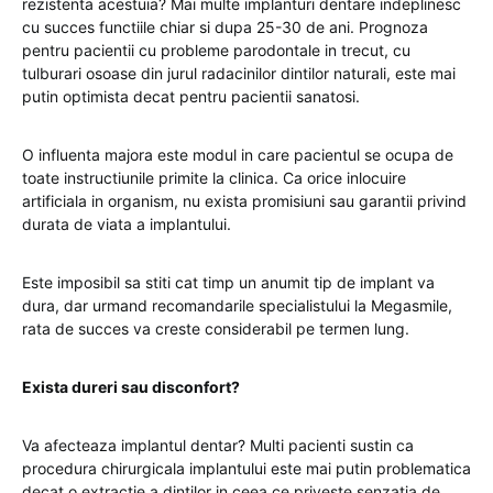
rezistenta acestuia? Mai multe implanturi dentare indeplinesc
cu succes functiile chiar si dupa 25-30 de ani. Prognoza
pentru pacientii cu probleme parodontale in trecut, cu
tulburari osoase din jurul radacinilor dintilor naturali, este mai
putin optimista decat pentru pacientii sanatosi.
O influenta majora este modul in care pacientul se ocupa de
toate instructiunile primite la clinica. Ca orice inlocuire
artificiala in organism, nu exista promisiuni sau garantii privind
durata de viata a implantului.
Este imposibil sa stiti cat timp un anumit tip de implant va
dura, dar urmand recomandarile specialistului la Megasmile,
rata de succes va creste considerabil pe termen lung.
Exista dureri sau disconfort?
Va afecteaza implantul dentar? Multi pacienti sustin ca
procedura chirurgicala implantului este mai putin problematica
decat o extractie a dintilor in ceea ce priveste senzatia de