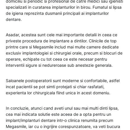
domiciliu si periodic si profesional de catre medici sau igienisti
specializati in curatarea implanturilor in birou. Fumatul si lipsa
de igiena reprezinta dusmanii principali ai implanturilor
dentare.
Asadar, acestea sunt cele mai importante detalii in ceea ce
priveste procedura de implantare a dintilor. Clinicile de top
printre care si Megasmile includ mai multe camere dedicate
exclusiv implantologiei si chirurgiei orale, precum si blocuri de
operare, echipate cu tot ceea ce este necesar pentru
interventii sigure si nedureroase sub anestezie generala.
Saloanele postoperatorii sunt moderne si confortabile, astfel
incat pacientii se pot simti protejati si chiar rasfatati,
experienta lor chirurgicala fiind unica in acest domeniu.
In concluzie, atunci cand aveti unul sau mai multi dinti lipsa,
cea mai indicata solutie este aceea de a opta pentru un
implant/implanturi dentare intr-o clinica renumita precum
Megasmile, iar cu o ingrijire corespunzatoare, va veti bucura