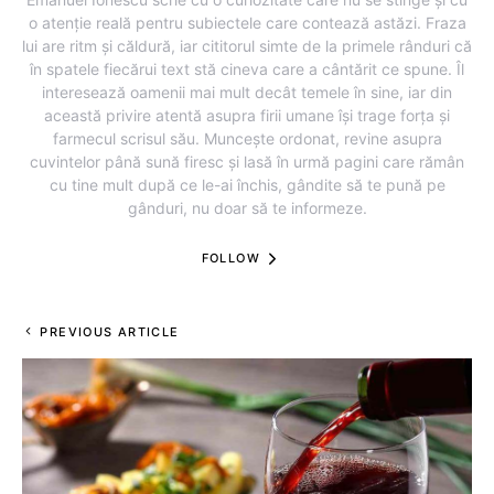
o atenție reală pentru subiectele care contează astăzi. Fraza
lui are ritm și căldură, iar cititorul simte de la primele rânduri că
în spatele fiecărui text stă cineva care a cântărit ce spune. Îl
interesează oamenii mai mult decât temele în sine, iar din
această privire atentă asupra firii umane își trage forța și
farmecul scrisul său. Muncește ordonat, revine asupra
cuvintelor până sună firesc și lasă în urmă pagini care rămân
cu tine mult după ce le-ai închis, gândite să te pună pe
gânduri, nu doar să te informeze.
FOLLOW
PREVIOUS ARTICLE