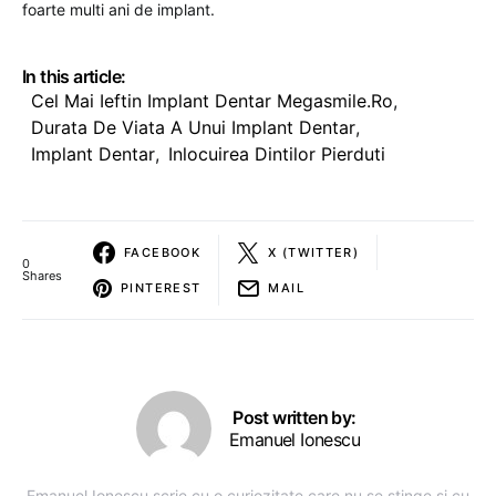
foarte multi ani de implant.
In this article:
Cel Mai Ieftin Implant Dentar Megasmile.ro
,
Durata De Viata A Unui Implant Dentar
,
Implant Dentar
,
Inlocuirea Dintilor Pierduti
FACEBOOK
X (TWITTER)
0
Shares
PINTEREST
MAIL
Post written by:
Emanuel Ionescu
Emanuel Ionescu scrie cu o curiozitate care nu se stinge și cu