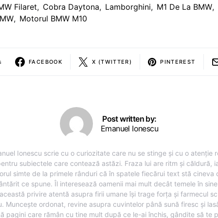
MW Filaret
,
Cobra Daytona
,
Lamborghini
,
M1 De La BMW
,
 BMW
,
Motorul BMW M10
s
FACEBOOK
X (TWITTER)
PINTEREST
Post written by:
Emanuel Ionescu
nuel Ionescu scrie cu o curiozitate care nu se stinge și cu o atenție r
entru subiectele care contează astăzi. Fraza lui are ritm și căldură, i
torul simte de la primele rânduri că în spatele fiecărui text stă cineva
ântărit ce spune. Îl interesează oamenii mai mult decât temele în sine,
această privire atentă asupra firii umane își trage forța și farmecul sc
u. Muncește ordonat, revine asupra cuvintelor până sună firesc și lasă
ă pagini care rămân cu tine mult după ce le-ai închis, gândite să te 