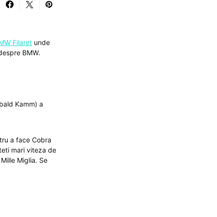
MW Filaret
unde
e despre BMW.
ibald Kamm) a
ntru a face Cobra
teti mari viteza de
Mille Miglia. Se