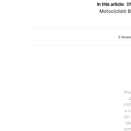
In this article:
B
Motociclistii
0 Share
Ema
p
citi
a c
din 
să
urm