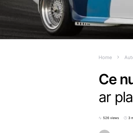
Home
Aut
Ce nu
ar pla
526 views
3 