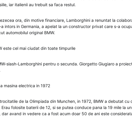
ile, iar italienii au trebuit sa faca restul.
ezecea ora, din motive financiare, Lamborghini a renuntat la colabo
a intors in Germania, a apelat la un constructor privat care s-a ocupa
ut automobilul original BMW.
este cel mai ciudat din toate timpurile
MW-slash-Lamborghini pentru o secunda. Giorgetto Giugiaro a proiect
.
 masina electrica in 1972
trocitatile de la Olimpiada din Munchen, in 1972, BMW a debutat cu 
 Erau folosite baterii de 12, si se putea conduce pana la 19 mile la un
a, dar avand in vedere ca a fost acum doar 50 de ani este considerata