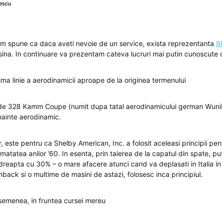
escu
m spune ca daca aveti nevoie de un service, exista reprezentanta
B
sina. In continuare va prezentam cateva lucruri mai putin cunoscut
ma linie a aerodinamicii aproape de la originea termenului
de 328 Kamm Coupe (numit dupa tatal aerodinamicului german Wun
inainte aerodinamic.
, este pentru ca Shelby American, Inc. a folosit aceleasi principii pe
atatea anilor ’60. In esenta, prin taierea de la capatul din spate, pu
 dreapta cu 30% – o mare afacere atunci cand va deplasati in Italia in 
ck si o multime de masini de astazi, folosesc inca principiul.
semenea, in fruntea cursei mereu