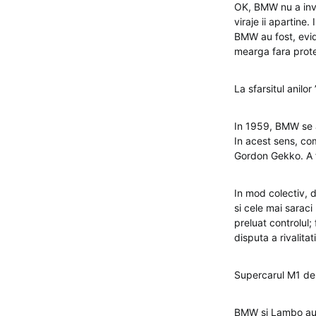
OK, BMW nu a inve
viraje ii apartine
BMW au fost, evide
mearga fara prote
La sfarsitul anilo
In 1959, BMW se a
In acest sens, co
Gordon Gekko. A f
In mod colectiv, 
si cele mai sarac
preluat controlul
disputa a rivalita
Supercarul M1 de 
BMW si Lambo au c