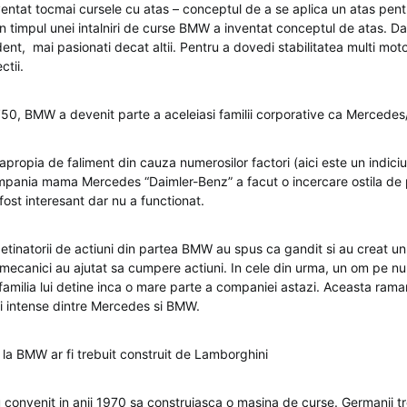
ntat tocmai cursele cu atas – conceptul de a se aplica un atas pent
. In timpul unei intalniri de curse BMW a inventat conceptul de atas. Dar
nt, mai pasionati decat altii. Pentru a dovedi stabilitatea multi motoc
ctii.
r ’50, BMW a devenit parte a aceleiasi familii corporative ca Mercedes
propia de faliment din cauza numerosilor factori (aici este un indiciu
mpania mama Mercedes “Daimler-Benz” a facut o incercare ostila de pr
ost interesant dar nu a functionat.
detinatorii de actiuni din partea BMW au spus ca gandit si au creat un
i mecanici au ajutat sa cumpere actiuni. In cele din urma, un om pe 
; familia lui detine inca o mare parte a companiei astazi. Aceasta ra
tii intense dintre Mercedes si BMW.
la BMW ar fi trebuit construit de Lamborghini
onvenit in anii 1970 sa construiasca o masina de curse. Germanii tr