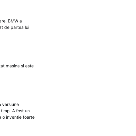
rare. BMW a
t de partea lui
at masina si este
o versiune
 timp. A fost un
 o inventie foarte