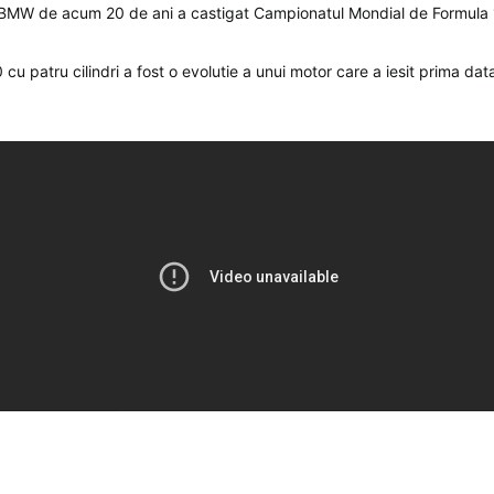
 BMW de acum 20 de ani a castigat Campionatul Mondial de Formula 
 patru cilindri a fost o evolutie a unui motor care a iesit prima dat