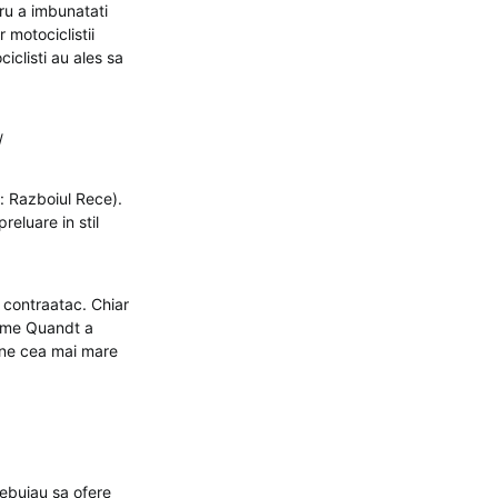
ru a imbunatati
 motociclistii
iclisti au ales sa
/
: Razboiul Rece).
eluare in stil
 contraatac. Chiar
nume Quandt a
mane cea mai mare
ebuiau sa ofere