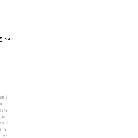
MAIL
eală
ar
 care
 iar
risul
 în
pună