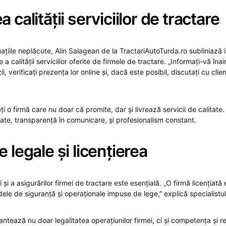
 calității serviciilor de tractare
uațiile neplăcute, Alin Salagean de la TractariAutoTurda.ro subliniază
e a calității serviciilor oferite de firmele de tractare. „Informați-vă îna
ii, verificați prezența lor online și, dacă este posibil, discutați cu clienț
eți o firmă care nu doar că promite, dar și livrează servicii de calitate
tate, transparență în comunicare, și profesionalism constant.
e legale și licențierea
i și a asigurărilor firmei de tractare este esențială. „O firmă licențiată
ele de siguranță și operaționale impuse de lege,” explică specialistul
antează nu doar legalitatea operațiunilor firmei, ci și competența și r