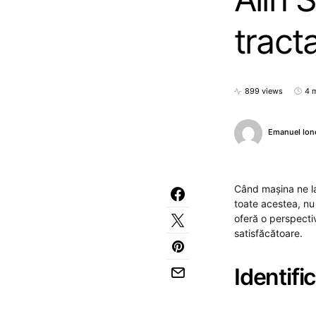
tract
899 views
4 
Emanuel Ion
Când mașina ne la
toate acestea, nu 
oferă o perspectiv
satisfăcătoare.
Identifi