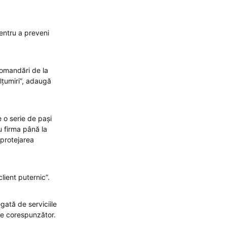
entru a preveni
comandări de la
lțumiri”, adaugă
e o serie de pași
u firma până la
 protejarea
lient puternic”.
gată de serviciile
te corespunzător.