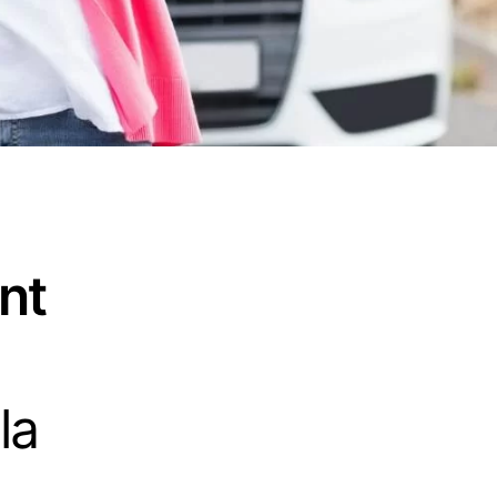
nt
la