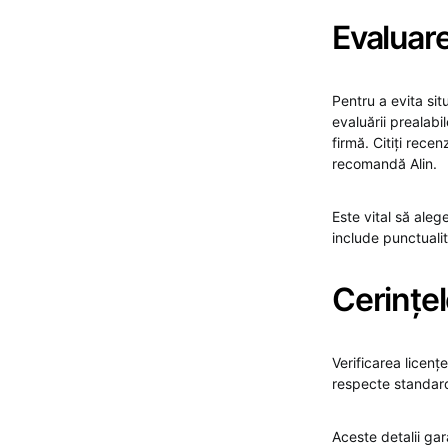
Evaluarea
Pentru a evita sit
evaluării prealabil
firmă. Citiți recenz
recomandă Alin.
Este vital să aleg
include punctuali
Cerințel
Verificarea licențe
respecte standard
Aceste detalii gar