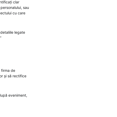
ificați clar
 personalului, sau
pectului cu care
detaliile legate
”
u firma de
r și să rectifice
t după eveniment,