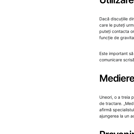
Dacă discuțiile di
care le puteți urm
puteți contacta org
funcție de gravitat
Este important să
comunicare scrisă
Medierea
Uneori, o a treia
de tractare. „Medi
afirmă specialistul
ajungerea la un a