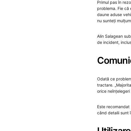
Primul pas în rezo
problema. Fie că e
daune aduse vehicu
nu sunteți mulțumi
Alin Salagean subl
de incident, inclus
Comunic
Odată ce problema 
tractare. „Majorit
orice neînțelegeri
Este recomandat s
când detalii sunt
Utilizare