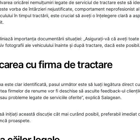
lvarea oricărei nemulțumiri legate de serviciul de tractare este să ident
ste vorba de întârzieri nejustificate, comportament neprofesionist al
lului în timpul tractării, este crucial să aveți o înțelegere clară a as
t.
iniază importanța documentării situației: „Asigurați-vă că aveți toate 
iv fotografii ale vehiculului înainte și după tractare, dacă este posibil.
area cu firma de tractare
este clar identificată, pasul următor este să luați legătura direct c
atea firmelor de renume vor fi deschise să asculte feedback-ul cliențilo
 sau probleme legate de serviciile oferite”, explică Salagean.
ă inițiați această discuție cât mai curând posibil, preferabil imedia
 încă proaspete.
a căilor legale