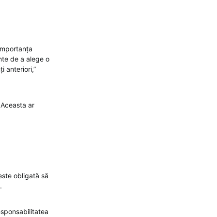
 importanța
inte de a alege o
i anteriori,”
. Aceasta ar
 este obligată să
.
esponsabilitatea