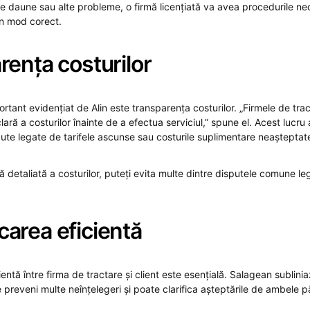
de daune sau alte probleme, o firmă licențiată va avea procedurile n
în mod corect.
rența costurilor
rtant evidențiat de Alin este transparența costurilor. „Firmele de trac
lară a costurilor înainte de a efectua serviciul,” spune el. Acest lucru 
cute legate de tarifele ascunse sau costurile suplimentare neașteptat
 detaliată a costurilor, puteți evita multe dintre disputele comune le
area eficientă
ntă între firma de tractare și client este esențială. Salagean sublini
reveni multe neînțelegeri și poate clarifica așteptările de ambele pă