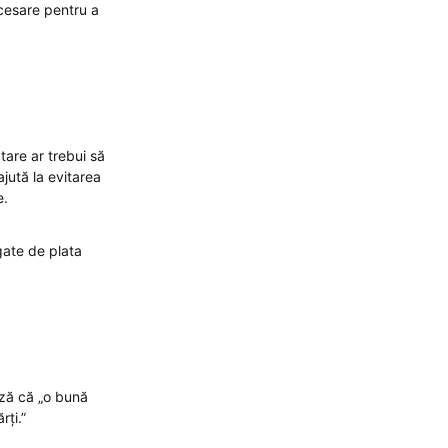
ecesare pentru a
tare ar trebui să
ajută la evitarea
e.
gate de plata
ază că „o bună
rți.”