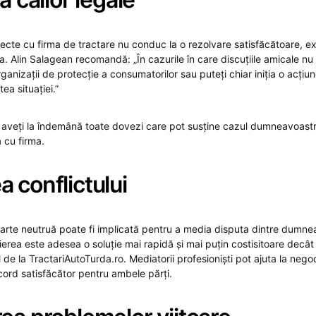
recte cu firma de tractare nu conduc la o rezolvare satisfăcătoare, ex
a. Alin Salagean recomandă: „În cazurile în care discuțiile amicale nu 
anizații de protecție a consumatorilor sau puteți chiar iniția o acțiune 
ea situației.”
 aveți la îndemână toate dovezi care pot susține cazul dumneavoastră
 cu firma.
 conflictului
 parte neutruă poate fi implicată pentru a media disputa dintre dumne
erea este adesea o soluție mai rapidă și mai puțin costisitoare decât
 de la TractariAutoTurda.ro. Mediatorii profesioniști pot ajuta la negoci
cord satisfăcător pentru ambele părți.