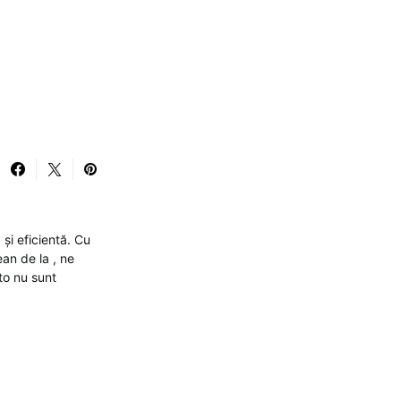
și eficientă. Cu
ean de la , ne
to nu sunt