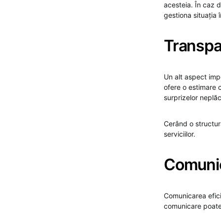
acesteia. În caz 
gestiona situația 
Transpa
Un alt aspect impo
ofere o estimare c
surprizelor neplă
Cerând o structură
serviciilor.
Comunic
Comunicarea eficie
comunicare poate p