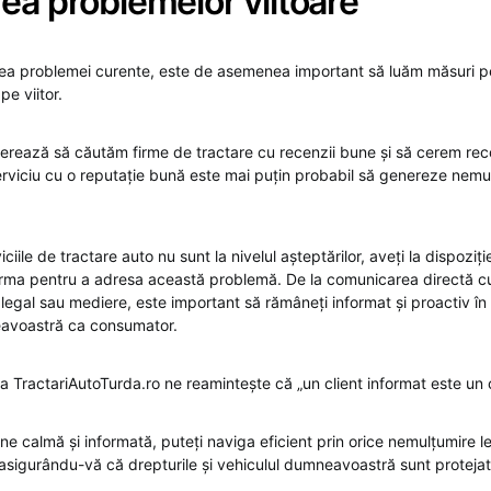
ea problemelor viitoare
ea problemei curente, este de asemenea important să luăm măsuri p
pe viitor.
erează să căutăm firme de tractare cu recenzii bune și să cerem re
erviciu cu o reputație bună este mai puțin probabil să genereze nemu
ciile de tractare auto nu sunt la nivelul așteptărilor, aveți la dispoziți
 urma pentru a adresa această problemă. De la comunicarea directă c
 legal sau mediere, este important să rămâneți informat și proactiv în
eavoastră ca consumator.
a TractariAutoTurda.ro ne reamintește că „un client informat este un c
ne calmă și informată, puteți naviga eficient prin orice nemulțumire le
 asigurându-vă că drepturile și vehiculul dumneavoastră sunt proteja