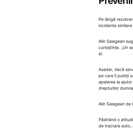
Prevenir
Pe lângă rezolvar
incidente similare 
Alin Salagean sug
cunoștințe. „Un s
el.
Asadar, dacă servi
pe care îi puteți
apelarea la ajutor
drepturilor dumn
Alin Salagean de l
Păstrând o atitudi
de tractare auto,