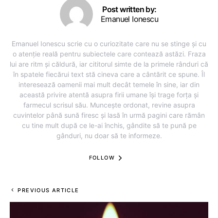
Post written by:
Emanuel Ionescu
Emanuel Ionescu scrie cu o curiozitate care nu se stinge și cu
o atenție reală pentru subiectele care contează astăzi. Fraza
lui are ritm și căldură, iar cititorul simte de la primele rânduri că
în spatele fiecărui text stă cineva care a cântărit ce spune. Îl
interesează oamenii mai mult decât temele în sine, iar din
această privire atentă asupra firii umane își trage forța și
farmecul scrisul său. Muncește ordonat, revine asupra
cuvintelor până sună firesc și lasă în urmă pagini care rămân
cu tine mult după ce le-ai închis, gândite să te pună pe
gânduri, nu doar să te informeze.
FOLLOW
PREVIOUS ARTICLE