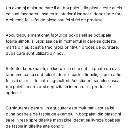
Un avantaj major pe care il au boxpaletii din plastic este acela
ca sunt incapatori, asa ca in interiorul lor pot fi depozitate fara
probleme fel si fel de piese sau fel si fel de produse.
Apoi, trebuie mentionat faptul ca boxpaletii se pot spala
foarte simplu si usor, asa ca in momentul in care se goleste
marfa din ei, acestia trec rapid printr-un proces de curatare,
dupa care sunt utilizati din nou.
Referitor la boxpaleti, un lucru insa este cat se poate de clar,
si anume ca nu sunt folositi doar in cadrul firmelir, ci pot sa fie
folositi chiar si de catre agricultori. Acestia pot sa foloseasca
boxpaletii pentru a-si depozita in interiorul lor produsele
agricole.
Cu siguranta pentru un agricultor este mult mai usor sa isi
puna boabele de fasole de exemplu in boxpaleti din plastic si
sa le livreze spre diferite magazine, decat sa livreze boabele
de fasole in diferite alte conditii.