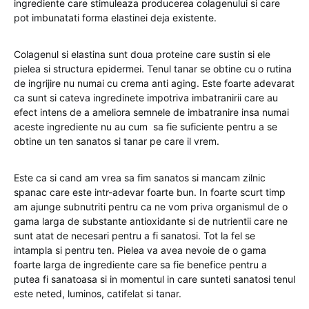
ingrediente care stimuleaza producerea colagenului si care
pot imbunatati forma elastinei deja existente.
Colagenul si elastina sunt doua proteine care sustin si ele
pielea si structura epidermei. Tenul tanar se obtine cu o rutina
de ingrijire nu numai cu crema anti aging. Este foarte adevarat
ca sunt si cateva ingredinete impotriva imbatranirii care au
efect intens de a ameliora semnele de imbatranire insa numai
aceste ingrediente nu au cum sa fie suficiente pentru a se
obtine un ten sanatos si tanar pe care il vrem.
Este ca si cand am vrea sa fim sanatos si mancam zilnic
spanac care este intr-adevar foarte bun. In foarte scurt timp
am ajunge subnutriti pentru ca ne vom priva organismul de o
gama larga de substante antioxidante si de nutrientii care ne
sunt atat de necesari pentru a fi sanatosi. Tot la fel se
intampla si pentru ten. Pielea va avea nevoie de o gama
foarte larga de ingrediente care sa fie benefice pentru a
putea fi sanatoasa si in momentul in care sunteti sanatosi tenul
este neted, luminos, catifelat si tanar.