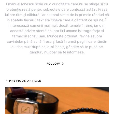
Emanuel Ionescu scrie cu o curiozitate care nu se stinge și cu
o atenție reală pentru subiectele care contează astăzi. Fraza
lui are ritm și căldură, iar cititorul simte de la primele rânduri că
în spatele fiecărui text stă cineva care a cântărit ce spune. Îl
interesează oamenii mai mult decât temele în sine, iar din
această privire atentă asupra firii umane își trage forța și
farmecul scrisul său. Muncește ordonat, revine asupra
cuvintelor până sună firesc și lasă în urmă pagini care rămân
cu tine mult după ce le-ai închis, gândite să te pună pe
gânduri, nu doar să te informeze.
FOLLOW
PREVIOUS ARTICLE