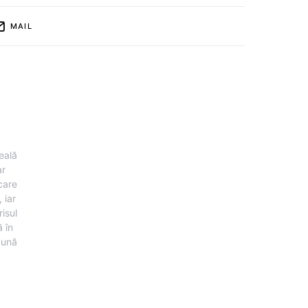
MAIL
eală
ar
 care
 iar
risul
 în
pună