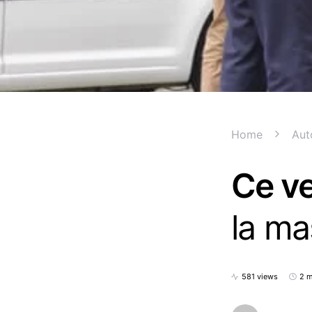
Home
Aut
Ce ve
la mas
581 views
2 m