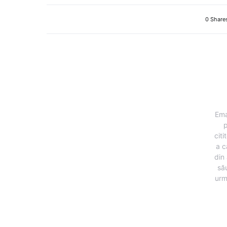
0 Share
Ema
p
citi
a c
din 
să
urm