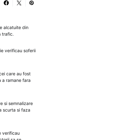
e alcatuite din
 trafic.
e verificau soferii
 cei care au fost
ra a ramane fara
re si semnalizare
a scurta si faza
e verificau
torii sa se