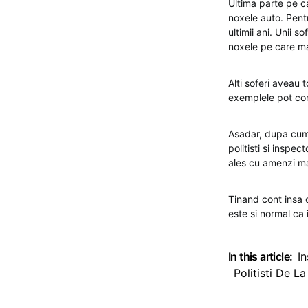
Ultima parte pe ca
noxele auto. Pen
ultimii ani. Unii 
noxele pe care ma
Alti soferi aveau 
exemplele pot co
Asadar, dupa cum s
politisti si inspec
ales cu amenzi mar
Tinand cont insa 
este si normal ca i
In this article:
I
Politisti De L