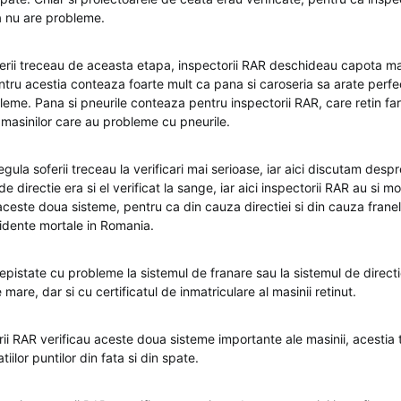
a nu are probleme.
erii treceau de aceasta etapa, inspectorii RAR deschideau capota masi
ntru acestia conteaza foarte mult ca pana si caroseria sa arate perfe
leme. Pana si pneurile conteaza pentru inspectorii RAR, care retin fa
 masinilor care au probleme cu pneurile.
ula soferii treceau la verificari mai serioase, iar aici discutam desp
e directie era si el verificat la sange, iar aici inspectorii RAR au si m
 aceste doua sisteme, pentru ca din cauza directiei si din cauza frane
idente mortale in Romania.
depistate cu probleme la sistemul de franare sau la sistemul de directi
are, dar si cu certificatul de inmatriculare al masinii retinut.
ii RAR verificau aceste doua sisteme importante ale masinii, acestia 
atiilor puntilor din fata si din spate.