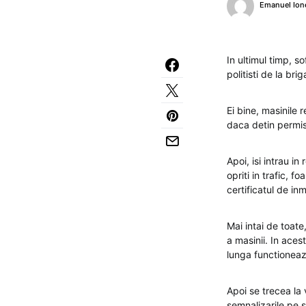
Emanuel Ion
In ultimul timp, s
politisti de la bri
Ei bine, masinile r
daca detin permis
Apoi, isi intrau in
opriti in trafic, 
certificatul de inm
Mai intai de toate
a masinii. In aces
lunga functioneaz
Apoi se trecea la 
semnalizarile pe s