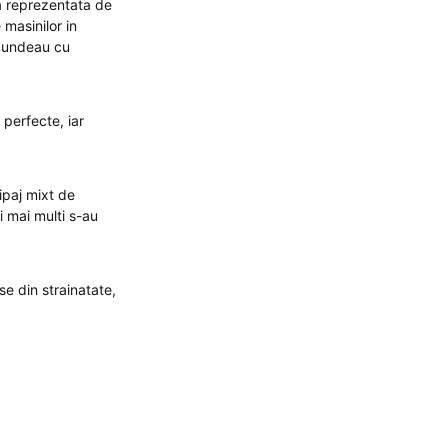
ra reprezentata de
 masinilor in
espundeau cu
 perfecte, iar
ipaj mixt de
ei mai multi s-au
e din strainatate,