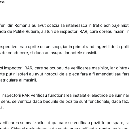
escu
oferii din Romania au avut ocazia sa intalneasca in trafic echipaje mixt
gada de Politie Rutiera, alaturi de inspectori RAR, care opreau masini in
espective erau oprite cu un scop, iar in primul rand, agentii de la politi
 de conducere, si daca au asupra lor actele masinii.
 rol inspectorii RAR, care se ocupau de verificarea masinilor, iar dintre
foarte putini soferi au avut norocul de a pleca fara a fi amendati sau fa
atriculare al masinii.
, inspectorii RAR verificau functionarea instalatiei electrice de ilumina
t sens, se verifica daca becurile de pozitie sunt functionale, daca faz
a.
verificarea semnalizarilor, dupa care se verificau pozitiile pe spate, s
pate. Chiar si proiectoarele de ceata erau verificate, pentru ca inspec