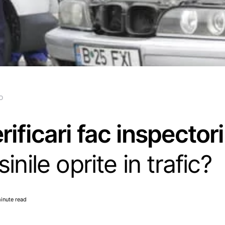
o
rificari fac inspector
inile oprite in trafic?
inute read