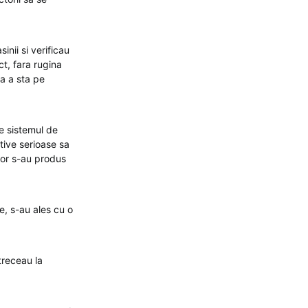
nii si verificau
ct, fara rugina
ra a sta pe
re sistemul de
otive serioase sa
lor s-au produs
e, s-au ales cu o
treceau la