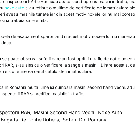
re inspectorii RAR o verificau atunci cand opreau masini in trafic, e
tru
noxe auto
s-au retinut o multime de certificate de inmatriculare ale
soferi aveau masinile tunate iar din acest motiv noxele lor nu mai cor
sina trebuia sa le emita.
tobele de esapament sparte iar din acest motiv noxele lor nu mai erau
ntinua.
e poate observa, soferii care au fost opriti in trafic de catre un ech
tori RAR, s-au ales cu o verificare la sange a masinii. Dintre acestia, c
i si cu retinerea certificatului de inmatriculare.
ca in Romania multa lume isi cumpara masini second hand vechi, adus
nspectorii RAR sa verifice masinile in trafic.
nspectorii RAR
,
Masini Second Hand Vechi
,
Noxe Auto
,
a Brigada De Politie Rutiera
,
Soferii Din Romania