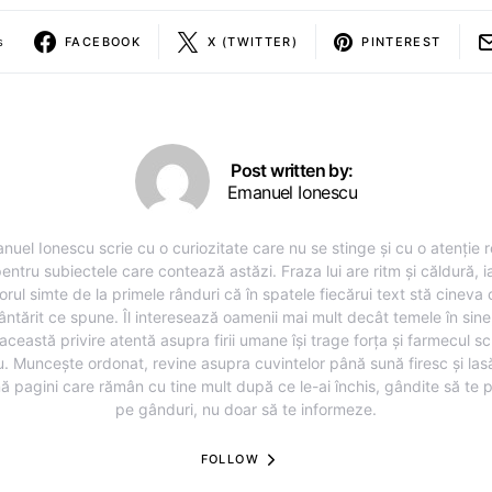
s
FACEBOOK
X (TWITTER)
PINTEREST
Post written by:
Emanuel Ionescu
nuel Ionescu scrie cu o curiozitate care nu se stinge și cu o atenție r
entru subiectele care contează astăzi. Fraza lui are ritm și căldură, i
torul simte de la primele rânduri că în spatele fiecărui text stă cineva
ântărit ce spune. Îl interesează oamenii mai mult decât temele în sine,
această privire atentă asupra firii umane își trage forța și farmecul sc
u. Muncește ordonat, revine asupra cuvintelor până sună firesc și lasă
ă pagini care rămân cu tine mult după ce le-ai închis, gândite să te 
pe gânduri, nu doar să te informeze.
FOLLOW