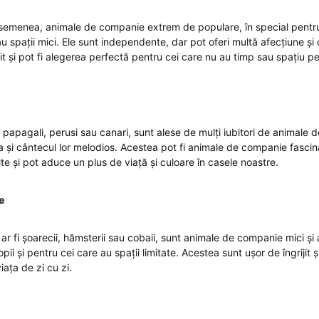
 asemenea, animale de companie extrem de populare, în special pentru
 spații mici. Ele sunt independente, dar pot oferi multă afecțiune și 
jit și pot fi alegerea perfectă pentru cei care nu au timp sau spațiu p
i papagali, perusi sau canari, sunt alese de mulți iubitori de animale
 și cântecul lor melodios. Acestea pot fi animale de companie fascin
rite și pot aduce un plus de viață și culoare în casele noastre.
e
r fi șoarecii, hămsterii sau cobaii, sunt animale de companie mici și 
pii și pentru cei care au spații limitate. Acestea sunt ușor de îngrijit ș
ața de zi cu zi.