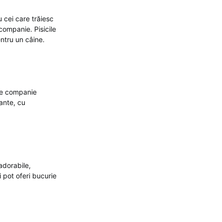
 cei care trăiesc
companie. Pisicile
entru un câine.
 de companie
ante, cu
adorabile,
i pot oferi bucurie