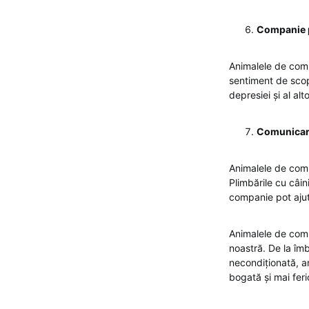
Companie p
Animalele de comp
sentiment de scop
depresiei și al al
Comunicare
Animalele de compa
Plimbările cu câini
companie pot ajuta
Animalele de comp
noastră. De la îmb
necondiționată, an
bogată și mai feri