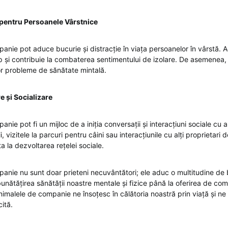
entru Persoanele Vârstnice
anie pot aduce bucurie și distracție în viața persoanelor în vârstă. 
 și contribuie la combaterea sentimentului de izolare. De asemenea, 
tor probleme de sănătate mintală.
 și Socializare
nie pot fi un mijloc de a iniția conversații și interacțiuni sociale cu a
i, vizitele la parcuri pentru câini sau interacțiunile cu alți proprietari
 la dezvoltarea rețelei sociale.
anie nu sunt doar prieteni necuvântători; ele aduc o multitudine de be
unătățirea sănătății noastre mentale și fizice până la oferirea de com
imalele de companie ne însoțesc în călătoria noastră prin viață și ne
cită.