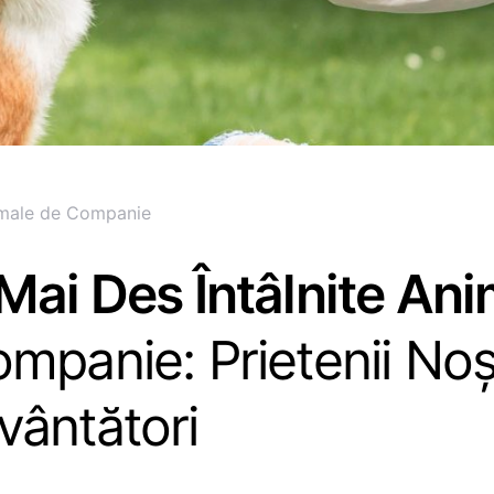
male de Companie
Mai Des Întâlnite An
mpanie: Prietenii Noș
ântători