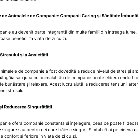
ite de Animalele de Companie: Companii Caring și Sănătate Îmbunăt
anie au devenit parte integrantă din multe familii din întreaga lume,
ase beneficii în viața de zi cu zi.
tresului și a Anxietății
animalele de companie a fost dovedită a reduce nivelul de stres și anx
mângâia sau juca cu animalul tău de companie poate elibera endorfin
e bunăstare și relaxare. Acest lucru ajută la reducerea tensiunii arteria
nul stresului.
i Reducerea Singurătății
anie oferă companie constantă și înțelegere, ceea ce poate fi deos
 singure sau pentru cei care trăiesc singuri. Simțul că ai pe cineva c
confort și fericire în viața de zi cu zi.