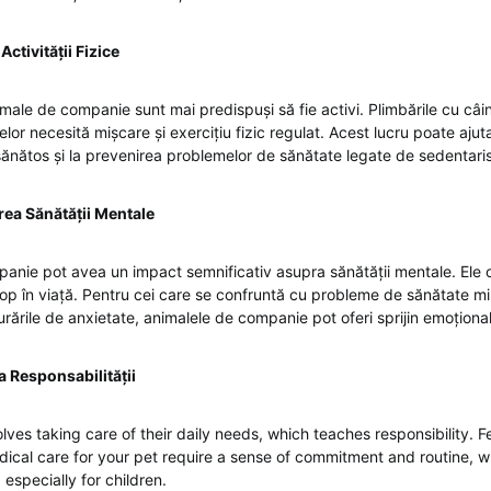
Activității Fizice
imale de companie sunt mai predispuși să fie activi. Plimbările cu câini
alelor necesită mișcare și exercițiu fizic regulat. Acest lucru poate aju
ă sănătos și la prevenirea problemelor de sănătate legate de sedentari
rea Sănătății Mentale
anie pot avea un impact semnificativ asupra sănătății mentale. Ele o
cop în viață. Pentru cei care se confruntă cu probleme de sănătate min
rările de anxietate, animalele de companie pot oferi sprijin emoțional
 Responsabilității
lves taking care of their daily needs, which teaches responsibility. 
ical care for your pet require a sense of commitment and routine, 
s, especially for children.