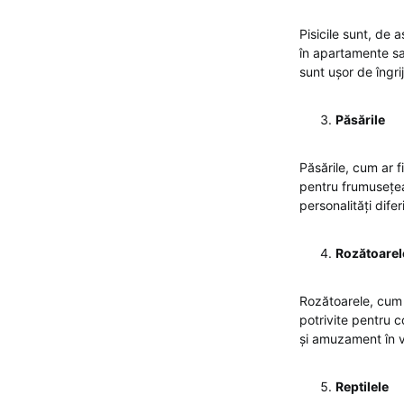
Pisicile sunt, de
în apartamente sau
sunt ușor de îngri
Păsările
Păsările, cum ar f
pentru frumusețea
personalități dife
Rozătoarel
Rozătoarele, cum a
potrivite pentru co
și amuzament în vi
Reptilele