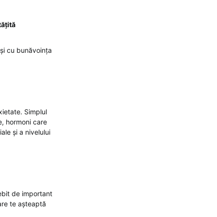
ățită
 și cu bunăvoința
ietate. Simplul
e, hormoni care
le și a nivelului
ebit de important
are te așteaptă