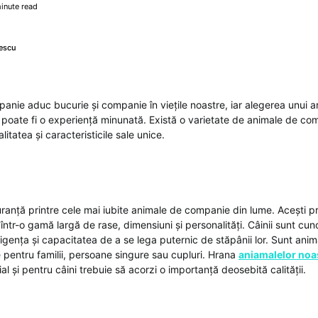
inute read
escu
anie aduc bucurie și companie în viețile noastre, iar alegerea unui a
 poate fi o experiență minunată. Există o varietate de animale de co
itatea și caracteristicile sale unice.
uranță printre cele mai iubite animale de companie din lume. Acești pr
într-o gamă largă de rase, dimensiuni și personalități. Câinii sunt cun
nteligența și capacitatea de a se lega puternic de stăpânii lor. Sunt a
te pentru familii, persoane singure sau cupluri. Hrana
aniamalelor noa
ial și pentru câini trebuie să acorzi o importanță deosebită calității.