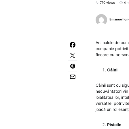
770 views
4 m
Emanuel Ion
Animalele de comp
companie potrivit
fiecare cu personal
Câinii
Câinii sunt cu sig
necuvântători vin 
loialitatea lor, i
versatile, potrivi
joacă un rol esenț
Pisicile