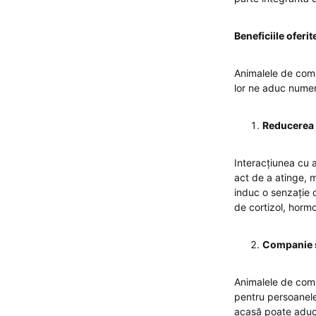
Beneficiile ofer
Animalele de comp
lor ne aduc numero
Reducerea S
Interacțiunea cu 
act de a atinge, 
induc o senzație d
de cortizol, hormo
Companie ș
Animalele de comp
pentru persoanele
acasă poate aduce 