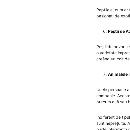
Reptilele, cum ar 
pasionați de exoti
Peștii de A
Peștii de acvariu 
o varietate impres
creând un colț de 
Animalele 
Unele persoane ale
companie. Aceste a
precum ouă sau b
Indiferent de tipu
sunt neprețuite. 
parte integrantă d