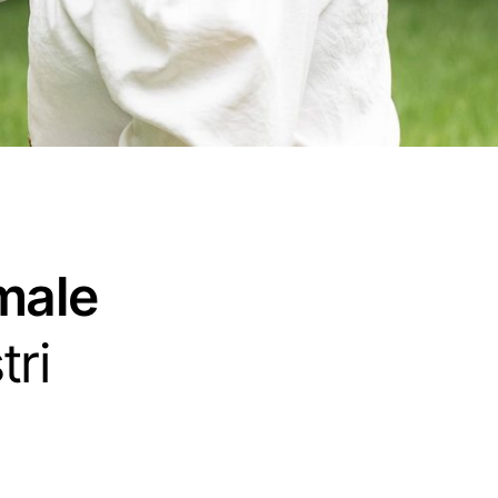
imale
tri