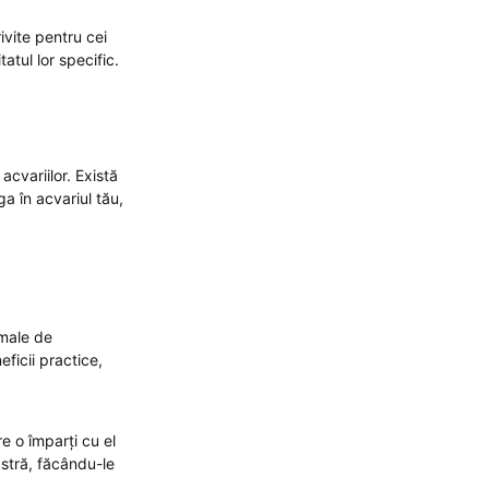
ivite pentru cei
atul lor specific.
acvariilor. Există
a în acvariul tău,
imale de
ficii practice,
e o împarți cu el
astră, făcându-le