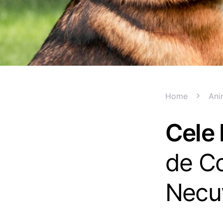
Home
Ani
Cele 
de Co
Necuv