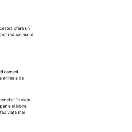
Acestea oferă un
pot reduce riscul
lți oameni.
 de animale de
neficii în vieța
panie și iubire
 fac viața mai