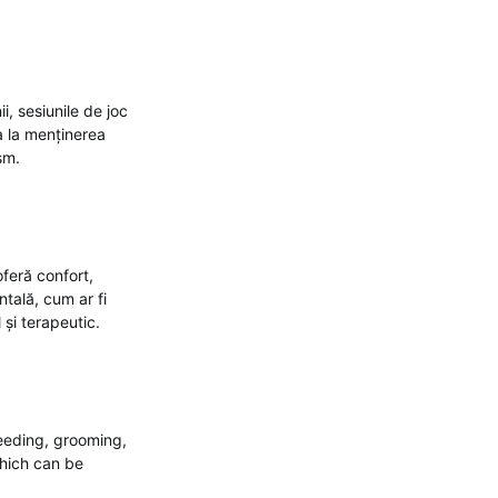
i, sesiunile de joc
ta la menținerea
sm.
feră confort,
tală, cum ar fi
 și terapeutic.
Feeding, grooming,
which can be