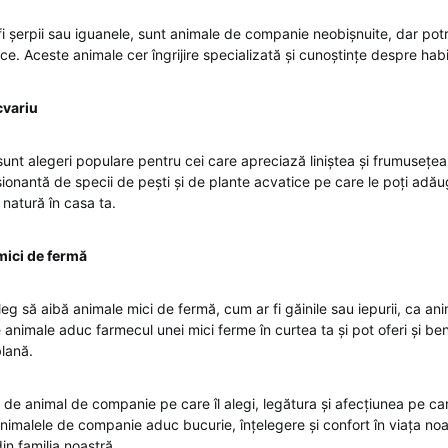
fi șerpii sau iguanele, sunt animale de companie neobișnuite, dar potr
ce. Aceste animale cer îngrijire specializată și cunoștințe despre habit
cvariu
sunt alegeri populare pentru cei care apreciază liniștea și frumusețea 
ionantă de specii de pești și de plante acvatice pe care le poți adăug
natură în casa ta.
mici de fermă
g să aibă animale mici de fermă, cum ar fi găinile sau iepurii, ca an
nimale aduc farmecul unei mici ferme în curtea ta și pot oferi și bene
lană.
l de animal de companie pe care îl alegi, legătura și afecțiunea pe car
Animalele de companie aduc bucurie, înțelegere și confort în viața no
in familia noastră.