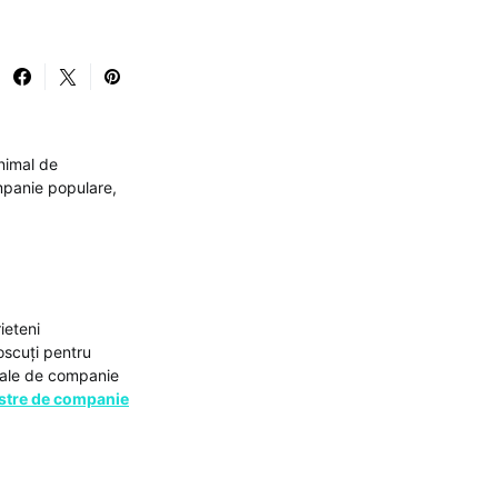
nimal de
mpanie populare,
ieteni
oscuți pentru
nimale de companie
stre de companie