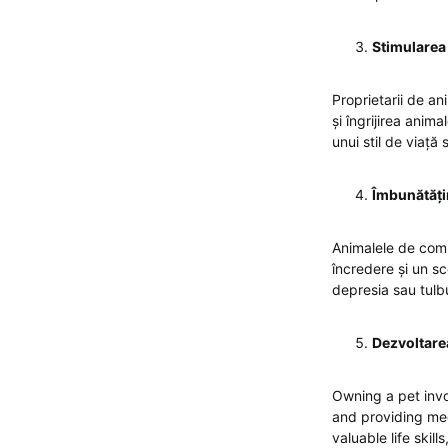
Stimularea 
Proprietarii de an
și îngrijirea anim
unui stil de viaț
Îmbunătăți
Animalele de comp
încredere și un s
depresia sau tulbu
Dezvoltarea
Owning a pet invo
and providing med
valuable life skill