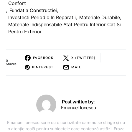
Confort
,
Fundatia Constructiei
,
Investesti Periodic In Reparatii
,
Materiale Durabile
,
Materiale Indispensabile Atat Pentru Interior Cat Si
Pentru Exterior
FACEBOOK
X (TWITTER)
0
Shares
PINTEREST
MAIL
Post written by:
Emanuel Ionescu
Emanuel Ionescu scrie cu o curiozitate care nu se stinge și cu
o atenție reală pentru subiectele care contează astăzi. Fraza