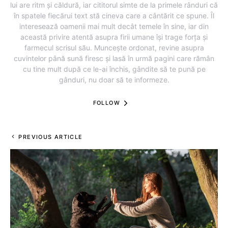
lui are ritm și căldură, iar cititorul simte de la primele rânduri că
în spatele fiecărui text stă cineva care a cântărit ce spune. Îl
interesează oamenii mai mult decât temele în sine, iar din
această privire atentă asupra firii umane își trage forța și
farmecul scrisul său. Muncește ordonat, revine asupra
cuvintelor până sună firesc și lasă în urmă pagini care rămân
cu tine mult după ce le-ai închis, gândite să te pună pe
gânduri, nu doar să te informeze.
FOLLOW
PREVIOUS ARTICLE