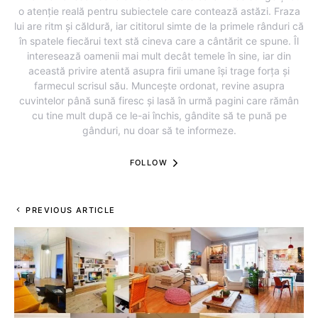
o atenție reală pentru subiectele care contează astăzi. Fraza
lui are ritm și căldură, iar cititorul simte de la primele rânduri că
în spatele fiecărui text stă cineva care a cântărit ce spune. Îl
interesează oamenii mai mult decât temele în sine, iar din
această privire atentă asupra firii umane își trage forța și
farmecul scrisul său. Muncește ordonat, revine asupra
cuvintelor până sună firesc și lasă în urmă pagini care rămân
cu tine mult după ce le-ai închis, gândite să te pună pe
gânduri, nu doar să te informeze.
FOLLOW
PREVIOUS ARTICLE