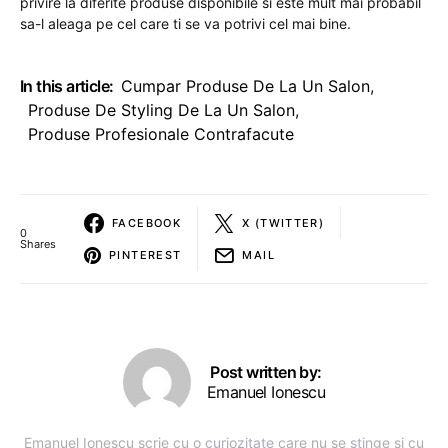
privire la diferite produse disponibile si este mult mai probabil
sa-l aleaga pe cel care ti se va potrivi cel mai bine.
In this article:
Cumpar Produse De La Un Salon
,
Produse De Styling De La Un Salon
,
Produse Profesionale Contrafacute
FACEBOOK
X (TWITTER)
0
Shares
PINTEREST
MAIL
Post written by:
Emanuel Ionescu
Emanuel Ionescu scrie cu o curiozitate care nu se stinge și cu