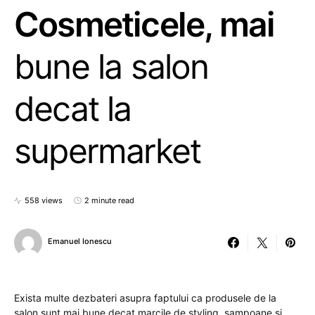
Cosmeticele, mai
bune la salon
decat la
supermarket
558 views
2 minute read
Emanuel Ionescu
Exista multe dezbateri asupra faptului ca produsele de la
salon sunt mai bune decat marcile de styling, sampoane si