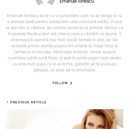
Emanuel Ionescu
Emanuel Ionescu scrie cu o curiozitate care nu se stinge și cu
o atenție reală pentru subiectele care contează astăzi. Fraza
lui are ritm și căldură, iar cititorul simte de la primele rânduri că
în spatele fiecărui text stă cineva care a cântărit ce spune. Îl
interesează oamenii mai mult decât temele în sine, iar din
această privire atentă asupra firii umane își trage forța și
farmecul scrisul său. Muncește ordonat, revine asupra
cuvintelor până sună firesc și lasă în urmă pagini care rămân
cu tine mult după ce le-ai închis, gândite să te pună pe
gânduri, nu doar să te informeze.
FOLLOW
PREVIOUS ARTICLE