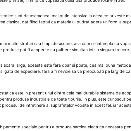
este prin aer, in timp ce vopseaua obisnuita produce toxine in aer.
rostatice sunt de asemenea, mai putin intensive in ceea ce priveste m
a clasica, dat fiind faptul ca materialul pudrat adera uniform la supr
mai multe straturi sau timpi de uscare, asa cum se intampla cu vop
 produse pot fi acoperite cu pulbere simultan intr-o singura trecere.
la scara larga, aceasta este fara doar si poate, cea mai buna metoda
si gata de expediere, fara a fi nevoie sa va preocupati pe larg de cali
ostatica este in prezent unul dintre cele mai durabile sisteme de acop
entru produse industriale de toate tipurile. In plus, este cunoscut pe
 procesul de intretinere al suprafetelor vopsite in acest fel, iar aces
hipamente speciale pentru a produce sarcina electrica necesara pent