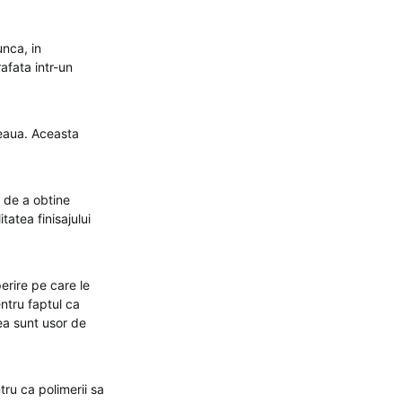
unca, in
afata intr-un
seaua. Aceasta
 de a obtine
tatea finisajului
erire pe care le
ntru faptul ca
tea sunt usor de
ru ca polimerii sa