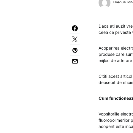
Emanuel Ion
Daca ati auzit vre
ceea ce priveste v
Acoperirea electr
produse care sunt 
mijloc de aderare 
Cititi acest artic
deosebit de eficie
Cum functioneaza
Vopsitoriile elect
fluoropolimerilor 
acoperit este inc