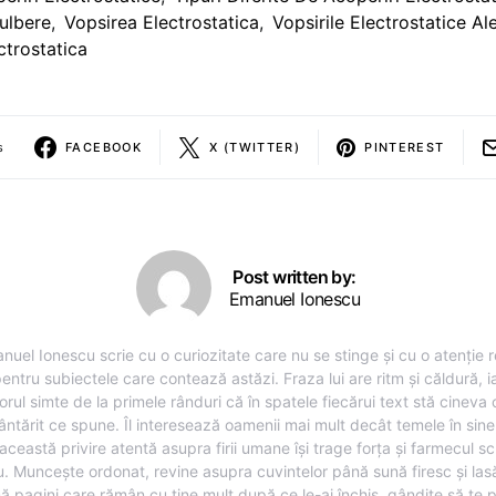
ulbere
,
Vopsirea Electrostatica
,
Vopsirile Electrostatice Al
ctrostatica
s
FACEBOOK
X (TWITTER)
PINTEREST
Post written by:
Emanuel Ionescu
nuel Ionescu scrie cu o curiozitate care nu se stinge și cu o atenție r
entru subiectele care contează astăzi. Fraza lui are ritm și căldură, i
torul simte de la primele rânduri că în spatele fiecărui text stă cineva
ântărit ce spune. Îl interesează oamenii mai mult decât temele în sine,
această privire atentă asupra firii umane își trage forța și farmecul sc
u. Muncește ordonat, revine asupra cuvintelor până sună firesc și lasă
ă pagini care rămân cu tine mult după ce le-ai închis, gândite să te 