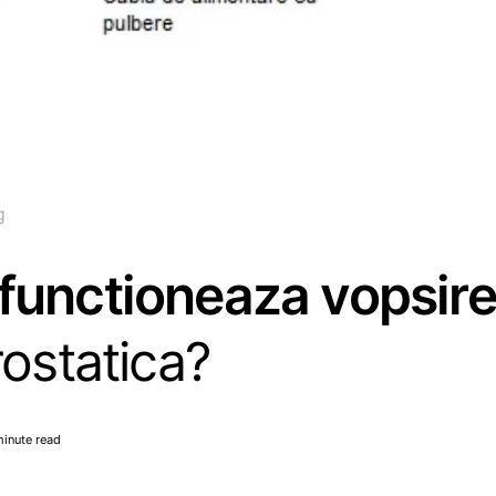
g
functioneaza vopsir
rostatica?
minute read