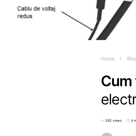
Home
Blo
Cum 
elect
592 views
4 