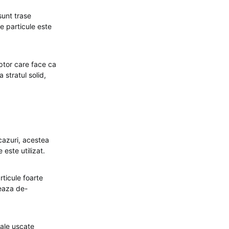
sunt trase
de particule este
ptor care face ca
stratul solid,
 cazuri, acestea
 este utilizat.
rticule foarte
teaza de-
iale uscate