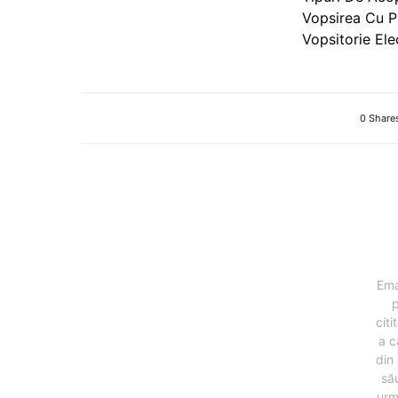
Vopsirea Cu P
Vopsitorie Ele
0 Share
Ema
p
citi
a c
din 
să
urm