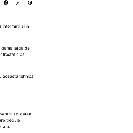
informatii si in
 o gama larga de
ectrostatic ca
 cu aceasta tehnica
 pentru aplicarea
are trebuie
afata.