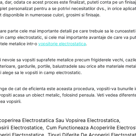
, dar, odata ce acest proces este finalizat, puteti conta pe un finisa
let personalizat pentru a se potrivi necesitatilor dvs., in orice aplicat
t disponibile in numeroase culori, grosimi si finisaje.
are parte cele mai importante detalii pe care trebuie sa le cunoasteti
 in camp electrostatic, si cele mai importante avantaje de care va pu
tele metalice intr-o
vopsitorie electrostatica
.
i nevoie sa vopsiti suprafete metalice precum frigiderele vechi, cazil
rioare, gardurile, portile, balustradele sau orice alte materiale metal
 alege sa le vopsiti in camp electrostatic.
nge de cat de eficienta este aceasta procedura, vopsiti-va bunurile in
 vopsiti acasa un obiect metalic, folosind pensula. Veti vedea diferent
ea vopsirii.
coperirea Electrostatica Sau Vopsirea Electrostatica
,
sirii Electrostatice
,
Cum Functioneaza Acoperirile Electros
eriri Electrostatice
,
Tipuri Diferite De Acoperiri Electrosta