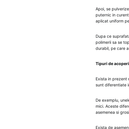
Apoi, se pulveriz
puternic in curent
aplicat uniform p
Dupa ce suprafata
polimerii sa se t
durabil, pe care 
Tipuri de acoperi
Exista in prezent 
sunt diferentiate 
De exemplu, unele 
mici. Aceste difer
asemenea si grosim
Exista de asemene