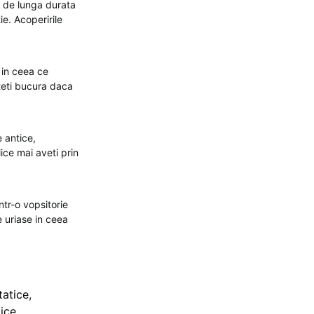
j de lunga durata
ie. Acoperirile
 in ceea ce
teti bucura daca
e antice,
ice mai aveti prin
tr-o vopsitorie
e uriase in ceea
tatice
,
tice
,