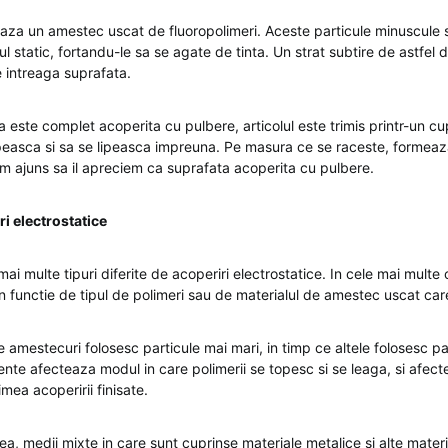
eaza un amestec uscat de fluoropolimeri. Aceste particule minuscule 
ul static, fortandu-le sa se agate de tinta. Un strat subtire de astfel 
e intreaga suprafata.
 este complet acoperita cu pulbere, articolul este trimis printr-un cu
opeasca si sa se lipeasca impreuna. Pe masura ce se raceste, formeaza 
am ajuns sa il apreciem ca suprafata acoperita cu pulbere.
ri electrostatice
mai multe tipuri diferite de acoperiri electrostatice. In cele mai multe
in functie de tipul de polimeri sau de materialul de amestec uscat care
amestecuri folosesc particule mai mari, in timp ce altele folosesc pa
ente afecteaza modul in care polimerii se topesc si se leaga, si afec
ea acoperirii finisate.
a, medii mixte in care sunt cuprinse materiale metalice si alte mater