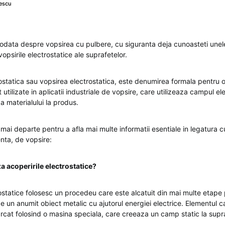
escu
odata despre vopsirea cu pulbere, cu siguranta deja cunoasteti unele 
opsirile electrostatice ale suprafetelor.
ostatica sau vopsirea electrostatica, este denumirea formala pentru
utilizate in aplicatii industriale de vopsire, care utilizeaza campul el
a materialului la produs.
ol mai departe pentru a afla mai multe informatii esentiale in legatura
nta, de vopsire:
 acoperirile electrostatice?
rostatice folosesc un procedeu care este alcatuit din mai multe etape
pe un anumit obiect metalic cu ajutorul energiei electrice. Elementul c
arcat folosind o masina speciala, care creeaza un camp static la supr