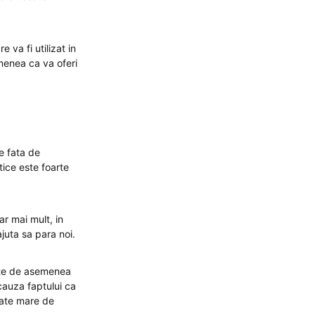
 va fi utilizat in
emenea ca va oferi
e fata de
tice este foarte
ar mai mult, in
juta sa para noi.
este de asemenea
cauza faptului ca
itate mare de