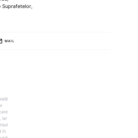
e Suprafetelor
,
MAIL
eală
ar
 care
 iar
risul
 în
pună