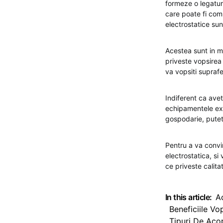
formeze o legatura
care poate fi comp
electrostatice sun
Acestea sunt in m
priveste vopsirea
va vopsiti suprafe
Indiferent ca avet
echipamentele exte
gospodarie, puteti
Pentru a va convi
electrostatica, si
ce priveste calitat
In this article:
A
Beneficiile Vop
Tipuri De Acop