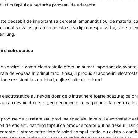
tii stim faptul ca perturba procesul de aderenta.
ste deosebit de important sa cercetati amanuntit tipul de material care
tfel incat sa va asigurati ca acesta se va lipi corespunzator, si de-as
en lung.
ii electrostatice
e vopsire in camp electrostatic ofera un numar important de avantaj
nale de vopsea In primul rand, finisajul produs al acoperirii electrosta
 face rezistent la zgarieturi, cojire si alte deteriorari.
le electrostatice au nevoie doar de o intretinere foarte scazuta; ba chi
zuri au nevoie doar stergeri periodice cu o carpa umeda pentru a le a
produse de curatare sau produse speciale. Invelisul electrostatic 
t de eficient, dat fiind faptul ca produce foarte putine deseuri. Din 
ncarcate si atrase catre tinta folosind campul static, nu exista o cant