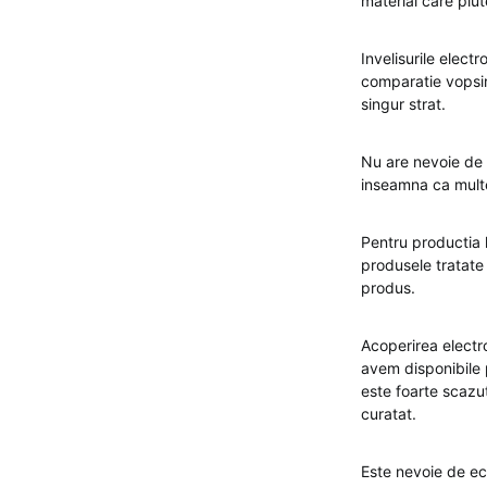
material care plut
Invelisurile elect
comparatie vopsire
singur strat.
Nu are nevoie de 
inseamna ca multe
Pentru productia 
produsele tratate 
produs.
Acoperirea electr
avem disponibile p
este foarte scazut
curatat.
Este nevoie de ec