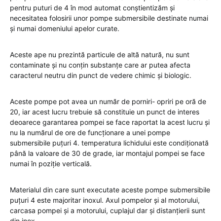
pentru puturi de 4 în mod automat conștientizăm și
necesitatea folosirii unor pompe submersibile destinate numai
și numai domeniului apelor curate.
Aceste ape nu prezintă particule de altă natură, nu sunt
contaminate și nu conțin substanțe care ar putea afecta
caracterul neutru din punct de vedere chimic și biologic.
Aceste pompe pot avea un număr de porniri- opriri pe oră de
20, iar acest lucru trebuie să constituie un punct de interes
deoarece garantarea pompei se face raportat la acest lucru și
nu la numărul de ore de funcționare a unei pompe
submersibile puțuri 4. temperatura lichidului este condiționată
până la valoare de 30 de grade, iar montajul pompei se face
numai în poziție verticală.
Materialul din care sunt executate aceste pompe submersibile
puțuri 4 este majoritar inoxul. Axul pompelor și al motorului,
carcasa pompei și a motorului, cuplajul dar și distanțierii sunt
din inox.