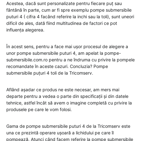
Acestea, dacă sunt personalizate pentru fiecare puț sau
fântână în parte, cum ar fi spre exemplu pompe submersibile
puturi 4 ( cifra 4 facând referire la inchi sau la toli), sunt uneori
dificil de ales, dată fiind multitudinea de factori ce pot
influența alegerea.
În acest sens, pentru a face mai ușor procesul de alegere a
unor pompe submersibile puturi 4, am apelat la pompe-
submersibile.com.ro pentru a ne îndruma cu privire la pompele
recomandate în aceste cazuri. Concluzia? Pompe
submersibile puțuri 4 toli de la Tricomserv.
Aflând așadar ce produs ne este necesar, am mers mai
departe pentru a vedea o parte din specificații și din datele
tehnice, astfel încât să avem o imagine completă cu privire la
produsele pe care le vom folosi.
Gama de pompe submersibile puturi 4 de la Tricomserv este
una ce prezintă operare ușoară a lichidului pe care îl
pompează. Atunci când facem referire la pompe submersibile