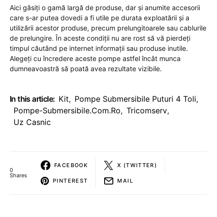
Aici găsiți o gamă largă de produse, dar și anumite accesorii
care s-ar putea dovedi a fi utile pe durata exploatării și a
utilizării acestor produse, precum prelungitoarele sau cablurile
de prelungire. În aceste condiții nu are rost să vă pierdeți
timpul căutând pe internet informații sau produse inutile.
Alegeți cu încredere aceste pompe astfel încât munca
dumneavoastră să poată avea rezultate vizibile.
In this article:
Kit
,
Pompe Submersibile Puturi 4 Toli
,
Pompe-Submersibile.com.ro
,
Tricomserv
,
Uz Casnic
FACEBOOK
X (TWITTER)
0
Shares
PINTEREST
MAIL