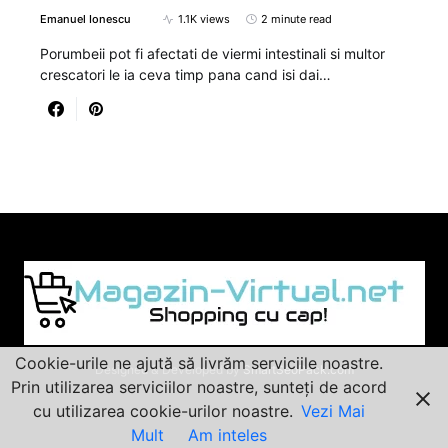
Emanuel Ionescu
1.1K views
2 minute read
Porumbeii pot fi afectati de viermi intestinali si multor
crescatori le ia ceva timp pana cand isi dai…
Cookie-urile ne ajută să livrăm serviciile noastre.
Designed & Developed by
SmartSeoPack.com
Prin utilizarea serviciilor noastre, sunteți de acord
cu utilizarea cookie-urilor noastre.
Vezi Mai
Mult
Am inteles