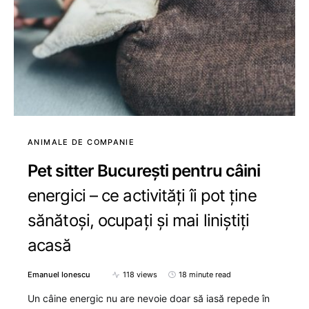
ANIMALE DE COMPANIE
Pet sitter București pentru câini
energici – ce activități îi pot ține
sănătoși, ocupați și mai liniștiți
acasă
Emanuel Ionescu
118 views
18 minute read
Un câine energic nu are nevoie doar să iasă repede în