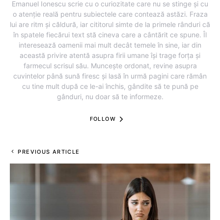
Emanuel Ionescu scrie cu o curiozitate care nu se stinge și cu
o atenție reală pentru subiectele care contează astăzi. Fraza
lui are ritm și căldură, iar cititorul simte de la primele rânduri că
în spatele fiecărui text stă cineva care a cântărit ce spune. Îl
interesează oamenii mai mult decât temele în sine, iar din
această privire atentă asupra firii umane își trage forța și
farmecul scrisul său. Muncește ordonat, revine asupra
cuvintelor până sună firesc și lasă în urmă pagini care rămân
cu tine mult după ce le-ai închis, gândite să te pună pe
gânduri, nu doar să te informeze.
FOLLOW
PREVIOUS ARTICLE