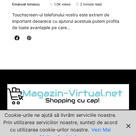
Emanuel Ionescu
1.0K views
2 minute read
Touchscreen-ul telefonului nostru este extrem de
important deoarece cu ajutorul acestuia putem profita
de toate avantajele pe care…
Cookie-urile ne ajută să livrăm serviciile noastre.
Designed & Developed by
SmartSeoPack.com
Prin utilizarea serviciilor noastre, sunteți de acord
cu utilizarea cookie-urilor noastre.
Vezi Mai