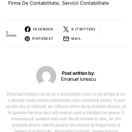
Firma De Contabilitate
,
Servicii Contabilitate
FACEBOOK
X (TWITTER)
0
Shares
PINTEREST
MAIL
Post written by:
Emanuel Ionescu
Emanuel Ionescu scrie cu o curiozitate care nu se stinge și cu
o atenție reală pentru subiectele care contează astăzi. Fraza
lui are ritm și căldură, iar cititorul simte de la primele rânduri că
în spatele fiecărui text stă cineva care a cântărit ce spune. Îl
interesează oamenii mai mult decât temele în sine, iar din
această privire atentă asupra firii umane își trage forța și
farmecul scrisul său. Muncește ordonat, revine asupra