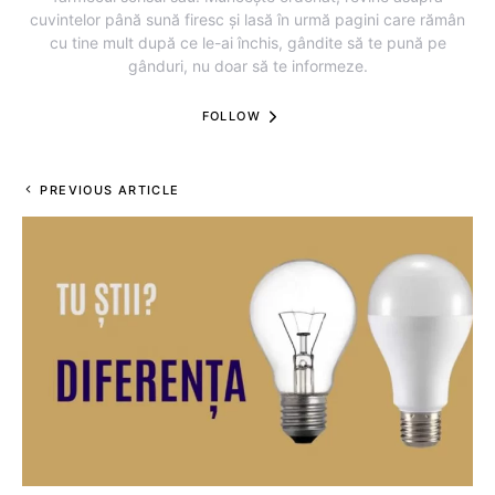
cuvintelor până sună firesc și lasă în urmă pagini care rămân
cu tine mult după ce le-ai închis, gândite să te pună pe
gânduri, nu doar să te informeze.
FOLLOW
PREVIOUS ARTICLE