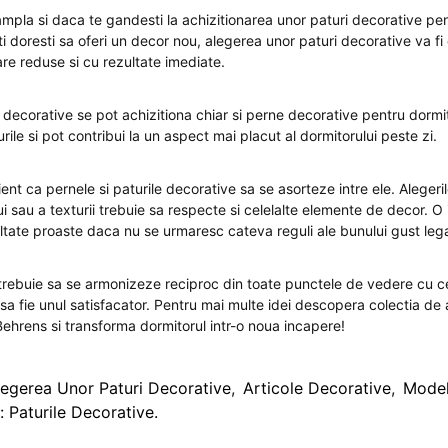
ampla si daca te gandesti la achizitionarea unor paturi decorative pe
ti doresti sa oferi un decor nou, alegerea unor paturi decorative va fi 
are reduse si cu rezultate imediate.
e decorative se pot achizitiona chiar si perne decorative pentru dormi
rile si pot contribui la un aspect mai placut al dormitorului peste zi.
ient ca pernele si paturile decorative sa se asorteze intre ele. Alegeri
 sau a texturii trebuie sa respecte si celelalte elemente de decor. O
tate proaste daca nu se urmaresc cateva reguli ale bunului gust leg
rebuie sa se armonizeze reciproc din toate punctele de vedere cu ce
al sa fie unul satisfacator. Pentru mai multe idei descopera colectia de 
Behrens si transforma dormitorul intr-o noua incapere!
legerea Unor Paturi Decorative
,
Articole Decorative
,
Mode
 Paturile Decorative.