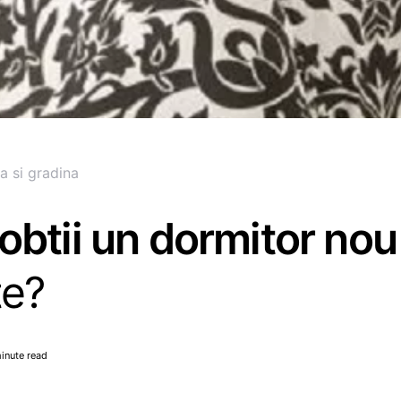
a si gradina
btii un dormitor nou 
te?
inute read