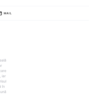
MAIL
eală
ar
 care
 iar
risul
 în
pună