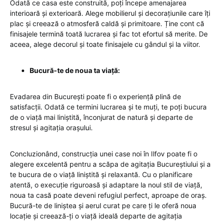
Odată ce casa este construită, poți începe amenajarea
interioară și exterioară. Alege mobilierul și decorațiunile care îți
plac și creează o atmosferă caldă și primitoare. Ține cont că
finisajele termină toată lucrarea și fac tot efortul să merite. De
aceea, alege decorul și toate finisajele cu gândul și la viitor.
Bucură-te de noua ta viață:
Evadarea din București poate fi o experiență plină de
satisfacții. Odată ce termini lucrarea și te muți, te poți bucura
de o viață mai liniștită, înconjurat de natură și departe de
stresul și agitația orașului.
Concluzionând, construcția unei case noi în Ilfov poate fi o
alegere excelentă pentru a scăpa de agitația Bucureștiului și a
te bucura de o viață liniștită și relaxantă. Cu o planificare
atentă, o execuție riguroasă și adaptare la noul stil de viață,
noua ta casă poate deveni refugiul perfect, aproape de oraș.
Bucură-te de liniștea și aerul curat pe care ți le oferă noua
locație și creează-ți o viață ideală departe de agitația