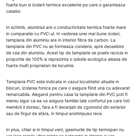
foarte bun si izolarii termice excelente pe care o garanteaza
caselor.
In schimb, aluminiul are o conductivitate termica foarte mare
in comparatie cu PVC-ul. In vederea unei mai bune izolari,
tamplaria din aluminiu are in interior fibra de carbon. La
tamplaria din PVC nu se formeaza condens, spre deosebire
de cea din aluminiu. Acest tip de tamplarie se poate recicla in
proportie de 100% si reprezinta o solutie ecologica aleasa de
foarte multi proprietari de locuinte.
Tamplaria PVC este indicata in cazul locuintelor situate in
blocuri, izolarea fonica pe care o asigura fiind una cu adevarat
remarcabila. Alegand pentru casa ta tamplarie din PVC poti fi
mereu sigur ca ea va asigura familiei tale confortul pe care toti
membrii il doresc, fara a fi deranjati de zgomotul din exterior
sau de firgul de afara, in timpul anotimpului rece.
In plus, chiar si in timpul verii, geamurile de tip termopan nu
vor lasa razele ultraviolete sa patrunda in interior si vor