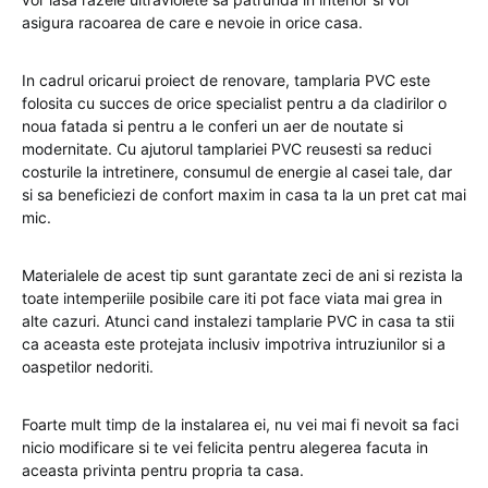
asigura racoarea de care e nevoie in orice casa.
In cadrul oricarui proiect de renovare, tamplaria PVC este
folosita cu succes de orice specialist pentru a da cladirilor o
noua fatada si pentru a le conferi un aer de noutate si
modernitate. Cu ajutorul tamplariei PVC reusesti sa reduci
costurile la intretinere, consumul de energie al casei tale, dar
si sa beneficiezi de confort maxim in casa ta la un pret cat mai
mic.
Materialele de acest tip sunt garantate zeci de ani si rezista la
toate intemperiile posibile care iti pot face viata mai grea in
alte cazuri. Atunci cand instalezi tamplarie PVC in casa ta stii
ca aceasta este protejata inclusiv impotriva intruziunilor si a
oaspetilor nedoriti.
Foarte mult timp de la instalarea ei, nu vei mai fi nevoit sa faci
nicio modificare si te vei felicita pentru alegerea facuta in
aceasta privinta pentru propria ta casa.