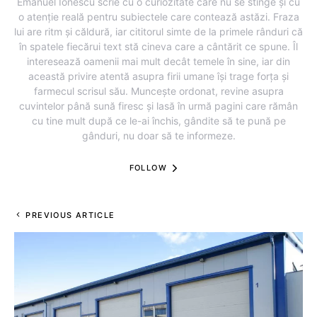
Emanuel Ionescu scrie cu o curiozitate care nu se stinge și cu
o atenție reală pentru subiectele care contează astăzi. Fraza
lui are ritm și căldură, iar cititorul simte de la primele rânduri că
în spatele fiecărui text stă cineva care a cântărit ce spune. Îl
interesează oamenii mai mult decât temele în sine, iar din
această privire atentă asupra firii umane își trage forța și
farmecul scrisul său. Muncește ordonat, revine asupra
cuvintelor până sună firesc și lasă în urmă pagini care rămân
cu tine mult după ce le-ai închis, gândite să te pună pe
gânduri, nu doar să te informeze.
FOLLOW
PREVIOUS ARTICLE