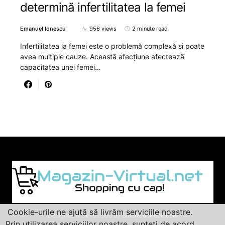
determină infertilitatea la femei
Emanuel Ionescu
956 views
2 minute read
Infertilitatea la femei este o problemă complexă și poate
avea multiple cauze. Această afecțiune afectează
capacitatea unei femei…
Cookie-urile ne ajută să livrăm serviciile noastre.
Designed & Developed by
SmartSeoPack.com
Prin utilizarea serviciilor noastre, sunteți de acord