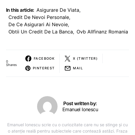
In this article:
Asigurare De Viata
,
Credit De Nevoi Personale
,
De Ce Asigurari Ai Nevoie
,
Obtii Un Credit De La Banca
,
Ovb Allfinanz Romania
FACEBOOK
X (TWITTER)
0
Shares
PINTEREST
MAIL
Post written by:
Emanuel Ionescu
Emanuel Ionescu scrie cu o curiozitate care nu se stinge și cu
o atenție reală pentru subiectele care contează astăzi. Fraza