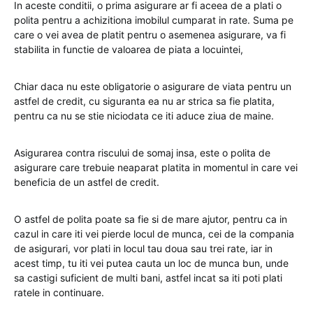
In aceste conditii, o prima asigurare ar fi aceea de a plati o
polita pentru a achizitiona imobilul cumparat in rate. Suma pe
care o vei avea de platit pentru o asemenea asigurare, va fi
stabilita in functie de valoarea de piata a locuintei,
Chiar daca nu este obligatorie o asigurare de viata pentru un
astfel de credit, cu siguranta ea nu ar strica sa fie platita,
pentru ca nu se stie niciodata ce iti aduce ziua de maine.
Asigurarea contra riscului de somaj insa, este o polita de
asigurare care trebuie neaparat platita in momentul in care vei
beneficia de un astfel de credit.
O astfel de polita poate sa fie si de mare ajutor, pentru ca in
cazul in care iti vei pierde locul de munca, cei de la compania
de asigurari, vor plati in locul tau doua sau trei rate, iar in
acest timp, tu iti vei putea cauta un loc de munca bun, unde
sa castigi suficient de multi bani, astfel incat sa iti poti plati
ratele in continuare.