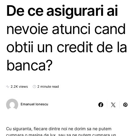
De ce asigurari ai
nevoie atunci cand
obtii un credit de la
banca?
2.2K views
2 minute read
Emanuel Ionescu
Cu siguranta, fiecare dintre noi ne dorim sa ne putem
cumpara o masina de lux, sau sa ne putem cumpara un