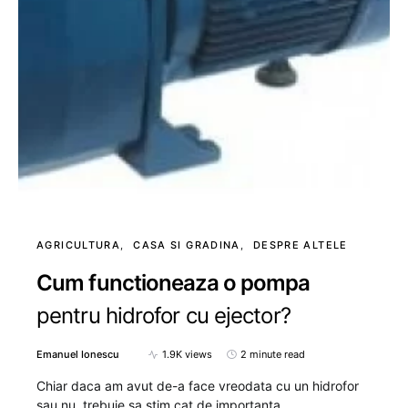
AGRICULTURA
CASA SI GRADINA
DESPRE ALTELE
Cum functioneaza o pompa
pentru hidrofor cu ejector?
Emanuel Ionescu
1.9K views
2 minute read
Chiar daca am avut de-a face vreodata cu un hidrofor
sau nu, trebuie sa stim cat de importanta…