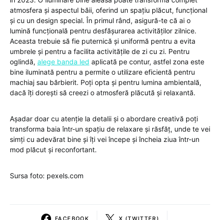
atmosfera și aspectul băii, oferind un spațiu plăcut, funcțional
și cu un design special. În primul rând, asigură-te că ai o
lumină funcțională pentru desfășurarea activităților zilnice.
Aceasta trebuie să fie puternică și uniformă pentru a evita
umbrele și pentru a facilita activitățile de zi cu zi. Pentru
oglindă,
alege banda led
aplicată pe contur, astfel zona este
bine iluminată pentru a permite o utilizare eficientă pentru
machiaj sau bărbierit. Poți opta și pentru lumina ambientală,
dacă îți dorești să creezi o atmosferă plăcută și relaxantă.
Așadar doar cu atenție la detalii și o abordare creativă poți
transforma baia într-un spațiu de relaxare și răsfăț, unde te vei
simți cu adevărat bine și îți vei începe și încheia ziua într-un
mod plăcut și reconfortant.
Sursa foto: pexels.com
FACEBOOK
X (TWITTER)