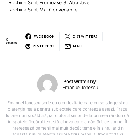
Rochiile Sunt Frumoase Si Atractive
,
Rochiile Sunt Mai Convenabile
FACEBOOK
X (TWITTER)
0
Shares
PINTEREST
MAIL
Post written by:
Emanuel Ionescu
Emanuel Ionescu scrie cu o curiozitate care nu se stinge și cu
o atenție reală pentru subiectele care contează astăzi. Fraza
lui are ritm și căldură, iar cititorul simte de la primele rânduri că
în spatele fiecărui text stă cineva care a cântărit ce spune. Îl
interesează oamenii mai mult decât temele în sine, iar din
această privire atentă asupra firii umane își trage forța și