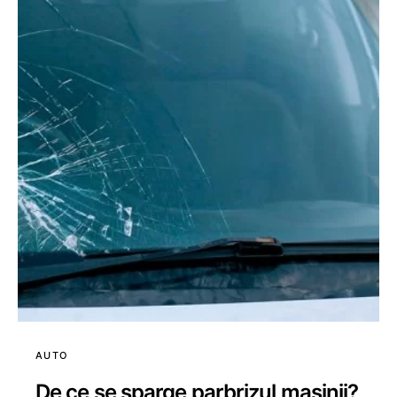
AUTO
De ce se sparge parbrizul masinii?