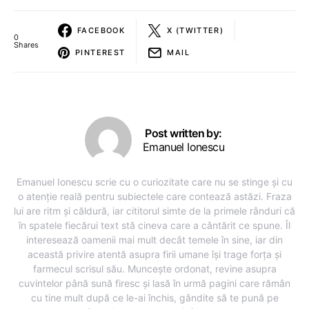
FACEBOOK
X (TWITTER)
0
Shares
PINTEREST
MAIL
Post written by:
Emanuel Ionescu
Emanuel Ionescu scrie cu o curiozitate care nu se stinge și cu
o atenție reală pentru subiectele care contează astăzi. Fraza
lui are ritm și căldură, iar cititorul simte de la primele rânduri că
în spatele fiecărui text stă cineva care a cântărit ce spune. Îl
interesează oamenii mai mult decât temele în sine, iar din
această privire atentă asupra firii umane își trage forța și
farmecul scrisul său. Muncește ordonat, revine asupra
cuvintelor până sună firesc și lasă în urmă pagini care rămân
cu tine mult după ce le-ai închis, gândite să te pună pe