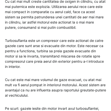
Cu cat mai mult creste cantitatea de oxigen in cilindru, cu atat
mai puternica este explozia. Utilizarea aerului rece care este
mai compact in comparatie cu aerul cald, face ca acest
sistem sa permita patrunderea unei cantitati de aer mai mare
in cilindru, iar astfel motorul este actionat la o mai mare
putere, consumand si mai putin combustibil.
Turbosuflanta este un compresor care este actionat de catre
gazele care sunt arse si evacuate din motor. Este necesar ca
pentru a functiona, turbina sa preia gazele evacuate din
motor si sa le invarta, transmitand miscarea de rotatie spre
compresorul care preia aerul din exterior pentru a-l introduce
in interior.
Cu cat este mai mare volumul de gaze evacuat, cu atat mai
mult va fi aerul pompat in interiorul motorului. Acest sistem are
avantajul ca nu are influenta asupra raportului greutate-putere
al vechiculului.
Pe scurt: gazele iesite din motor invart axul turbosuflantei,