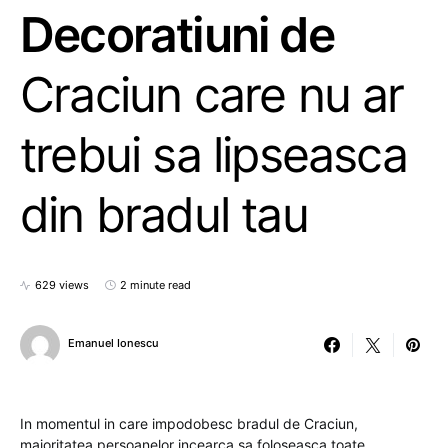
Decoratiuni de
Craciun care nu ar
trebui sa lipseasca
din bradul tau
629 views
2 minute read
Emanuel Ionescu
In momentul in care impodobesc bradul de Craciun,
majoritatea persoanelor incearca sa foloseasca toate