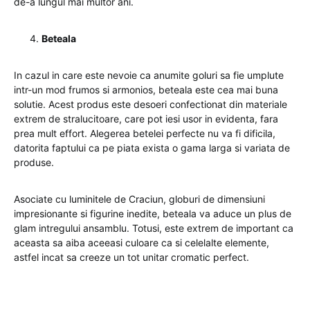
de-a lungul mai multor ani.
Beteala
In cazul in care este nevoie ca anumite goluri sa fie umplute
intr-un mod frumos si armonios, beteala este cea mai buna
solutie. Acest produs este desoeri confectionat din materiale
extrem de stralucitoare, care pot iesi usor in evidenta, fara
prea mult effort. Alegerea betelei perfecte nu va fi dificila,
datorita faptului ca pe piata exista o gama larga si variata de
produse.
Asociate cu luminitele de Craciun, globuri de dimensiuni
impresionante si figurine inedite, beteala va aduce un plus de
glam intregului ansamblu. Totusi, este extrem de important ca
aceasta sa aiba aceeasi culoare ca si celelalte elemente,
astfel incat sa creeze un tot unitar cromatic perfect.