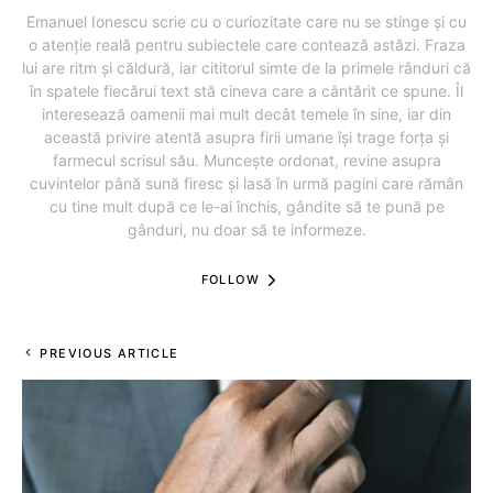
Emanuel Ionescu scrie cu o curiozitate care nu se stinge și cu
o atenție reală pentru subiectele care contează astăzi. Fraza
lui are ritm și căldură, iar cititorul simte de la primele rânduri că
în spatele fiecărui text stă cineva care a cântărit ce spune. Îl
interesează oamenii mai mult decât temele în sine, iar din
această privire atentă asupra firii umane își trage forța și
farmecul scrisul său. Muncește ordonat, revine asupra
cuvintelor până sună firesc și lasă în urmă pagini care rămân
cu tine mult după ce le-ai închis, gândite să te pună pe
gânduri, nu doar să te informeze.
FOLLOW
PREVIOUS ARTICLE