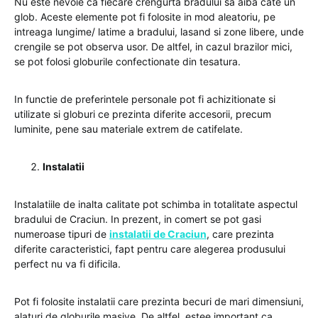
Nu este nevoie ca fiecare crengurta bradului sa aiba cate un
glob. Aceste elemente pot fi folosite in mod aleatoriu, pe
intreaga lungime/ latime a bradului, lasand si zone libere, unde
crengile se pot observa usor. De altfel, in cazul brazilor mici,
se pot folosi globurile confectionate din tesatura.
In functie de preferintele personale pot fi achizitionate si
utilizate si globuri ce prezinta diferite accesorii, precum
luminite, pene sau materiale extrem de catifelate.
Instalatii
Instalatiile de inalta calitate pot schimba in totalitate aspectul
bradului de Craciun. In prezent, in comert se pot gasi
numeroase tipuri de
instalatii de Craciun
, care prezinta
diferite caracteristici, fapt pentru care alegerea produsului
perfect nu va fi dificila.
Pot fi folosite instalatii care prezinta becuri de mari dimensiuni,
alaturi de globurile masive. De altfel, estee important ca