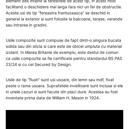
element des intalnit la ferestrele de acest tip, in acest mod
facilitand o deschidere mai larga fara nici un fel de obstructie.
Aceste usi de tip “fereastra frantuzeasca” se deschid in
general la exterior si sunt folosite la balcoane, terase, verande
sau intrarea in gradini.
Usile compozite sunt compuse de fapt dintr-o singura bucata
solida sau din sticla si care este de obicei umpluta cu material
izolant. In Marea Britanie de exemplu, este destul de comun
ca usile compozite sa fie certificate pentru standardul BS PAS
23/24 si cu cel Secured by Design.
Usile de tip “flush” sunt usi usoare, din lemn sau mdf, fixat
peste o rama usoara. Suprafetele invelitoare sunt incluse si ele
in unele cazuri si sunt facute din placi dure. Acestea au fost
inventate prima data de William H. Mason in 1924.