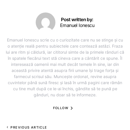
Post written by:
Emanuel Ionescu
Emanuel Ionescu scrie cu o curiozitate care nu se stinge și cu
o atenție reală pentru subiectele care contează astăzi. Fraza
lui are ritm și căldură, iar cititorul simte de la primele rânduri că
în spatele fiecărui text stă cineva care a cântărit ce spune. Îl
interesează oamenii mai mult decât temele în sine, iar din
această privire atentă asupra firii umane își trage forța și
farmecul scrisul său. Muncește ordonat, revine asupra
cuvintelor până sună firesc și lasă în urmă pagini care rămân
cu tine mult după ce le-ai închis, gândite să te pună pe
gânduri, nu doar să te informeze.
FOLLOW
PREVIOUS ARTICLE