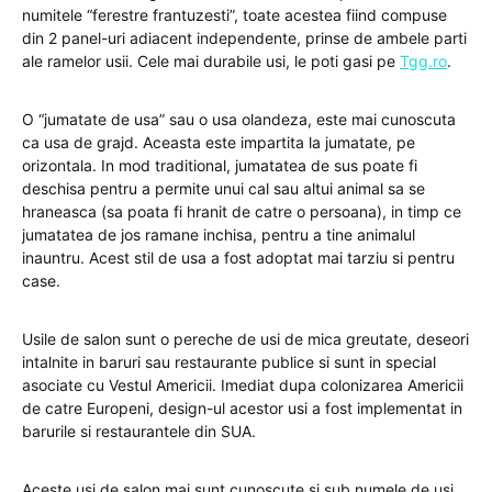
numitele “ferestre frantuzesti”, toate acestea fiind compuse
din 2 panel-uri adiacent independente, prinse de ambele parti
ale ramelor usii. Cele mai durabile usi, le poti gasi pe
Tgg.ro
.
O “jumatate de usa” sau o usa olandeza, este mai cunoscuta
ca usa de grajd. Aceasta este impartita la jumatate, pe
orizontala. In mod traditional, jumatatea de sus poate fi
deschisa pentru a permite unui cal sau altui animal sa se
hraneasca (sa poata fi hranit de catre o persoana), in timp ce
jumatatea de jos ramane inchisa, pentru a tine animalul
inauntru. Acest stil de usa a fost adoptat mai tarziu si pentru
case.
Usile de salon sunt o pereche de usi de mica greutate, deseori
intalnite in baruri sau restaurante publice si sunt in special
asociate cu Vestul Americii. Imediat dupa colonizarea Americii
de catre Europeni, design-ul acestor usi a fost implementat in
barurile si restaurantele din SUA.
Aceste usi de salon mai sunt cunoscute si sub numele de usi