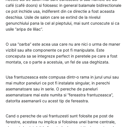
café (café doors) si folosesc in general balamale bidirectionale
ce pot inchide usa, indiferent din ce directie a fost aceasta
deschisa. Usile de salon care se extind de la nivelul
genunchiului pana la cel al pieptului, mai sunt cunoscute si ca
usile “aripa de liliac”.
O usa “oarba” este acea usa care nu are nici o urma de maner
vizibil sau alte componente ce pot fi manipulate. Este
conceputa sa se integreze perfect in peretele pe care a fost
montata, ca o parte a acestuia, un fel de usa deghizata.
Usa frantuzeasca este compusa dintr-o rama in jurul unui sau
mai multor paneluri ce pot fi instalate singular, in perechi
asemanatoare sau in serie. O pereche de paneluri
asemanatoare mai este numita si “fereastra frantuzeasca”,
datorita asemanarii cu acest tip de fereastra.
Cand o pereche de usi frantuzesti sunt folosite pe post de
ferestre, acestea nu implica si folosirea unei barne centrale,