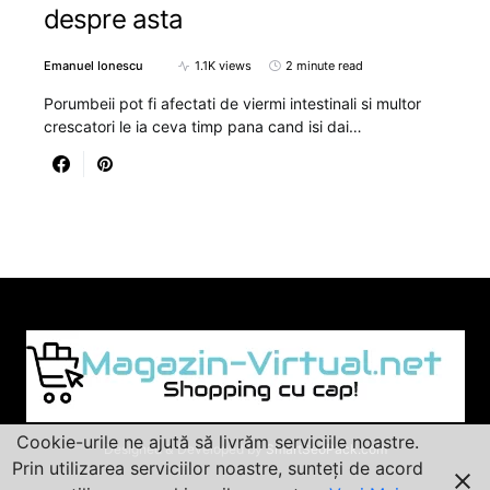
despre asta
Emanuel Ionescu
1.1K views
2 minute read
Porumbeii pot fi afectati de viermi intestinali si multor
crescatori le ia ceva timp pana cand isi dai…
Cookie-urile ne ajută să livrăm serviciile noastre.
Designed & Developed by
SmartSeoPack.com
Prin utilizarea serviciilor noastre, sunteți de acord