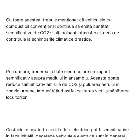
Cu toate acestea, trebuie menționat că vehiculele cu
combustibil convențional continuă să emită cantități
semnificative de CO2 și alți poluanți atmosferici, ceea ce
contribuie la schimbările climatice drastice.
Prin urmare, trecerea la flote electrice are un impact
semnificativ asupra mediului în ansamblu. Aceasta poate
reduce semnificativ emisiile de CO2 și poluarea aerului în
zonele urbane, îmbunătățind astfel calitatea vieții și sănătatea
locuitorilor.
Costurile asociate trecerii la flote electrice pot fi semnificative
în faza inițială, deoarece vehiculele electrice sunt în general