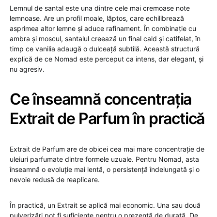
Lemnul de santal este una dintre cele mai cremoase note
lemnoase. Are un profil moale, lăptos, care echilibrează
asprimea altor lemne și aduce rafinament. În combinație cu
ambra și moscul, santalul creează un final cald și catifelat, în
timp ce vanilia adaugă o dulceață subtilă. Această structură
explică de ce Nomad este perceput ca intens, dar elegant, și
nu agresiv.
Ce înseamnă concentrația
Extrait de Parfum în practică
Extrait de Parfum are de obicei cea mai mare concentrație de
uleiuri parfumate dintre formele uzuale. Pentru Nomad, asta
înseamnă o evoluție mai lentă, o persistență îndelungată și o
nevoie redusă de reaplicare.
În practică, un Extrait se aplică mai economic. Una sau două
pulverizări pot fi suficiente pentru o prezență de durată. De