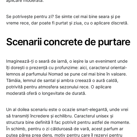
aplicare moderată.
Se potrivește pentru zi? Se simte cel mai bine seara și pe
vreme rece, dar poate fi purtat și ziua, cu o aplicare discretă.
Scenarii concrete de purtare
Imaginează-ți o seară de iarnă, o ieșire la un eveniment unde
îți dorești o prezență cu profunzime: aici, caracterul oriental-
lemnos al parfumului Nomad se pune cel mai bine în valoare.
Tămâia, lemnul de santal și ambra creează o aură caldă,
potrivită pentru atmosfera sezonului rece. O aplicare
moderată oferă o longevitate de durată.
Un al doilea scenariu este o ocazie smart-elegantă, unde vrei
să transmiți încredere și echilibru. Caracterul unisex și
structura bine definită îl fac potrivit pentru astfel de momente.
În schimb, pentru o zi călduroasă de vară, acest parfum ar
putea părea prea dens, motiv pentru care îl rezervi pentru