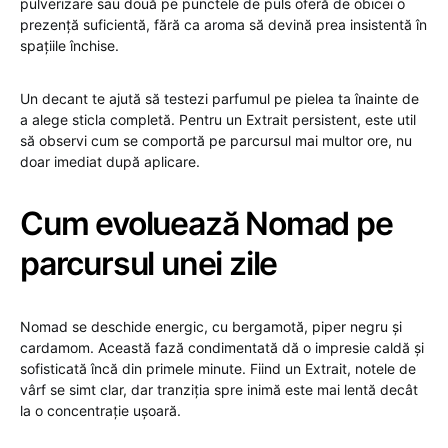
pulverizare sau două pe punctele de puls oferă de obicei o
prezență suficientă, fără ca aroma să devină prea insistentă în
spațiile închise.
Un decant te ajută să testezi parfumul pe pielea ta înainte de
a alege sticla completă. Pentru un Extrait persistent, este util
să observi cum se comportă pe parcursul mai multor ore, nu
doar imediat după aplicare.
Cum evoluează Nomad pe
parcursul unei zile
Nomad se deschide energic, cu bergamotă, piper negru și
cardamom. Această fază condimentată dă o impresie caldă și
sofisticată încă din primele minute. Fiind un Extrait, notele de
vârf se simt clar, dar tranziția spre inimă este mai lentă decât
la o concentrație ușoară.