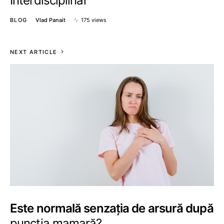
Interdisciplinar
BLOG
Vlad Panait
175 views
NEXT ARTICLE
Este normală senzația de arsură după
puncția mamară?