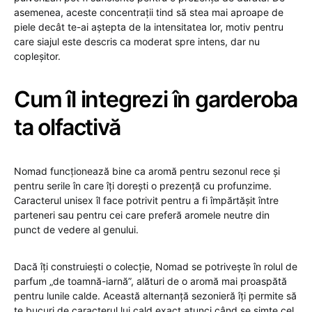
asemenea, aceste concentrații tind să stea mai aproape de
piele decât te-ai aștepta de la intensitatea lor, motiv pentru
care siajul este descris ca moderat spre intens, dar nu
copleșitor.
Cum îl integrezi în garderoba
ta olfactivă
Nomad funcționează bine ca aromă pentru sezonul rece și
pentru serile în care îți dorești o prezență cu profunzime.
Caracterul unisex îl face potrivit pentru a fi împărtășit între
parteneri sau pentru cei care preferă aromele neutre din
punct de vedere al genului.
Dacă îți construiești o colecție, Nomad se potrivește în rolul de
parfum „de toamnă-iarnă”, alături de o aromă mai proaspătă
pentru lunile calde. Această alternanță sezonieră îți permite să
te bucuri de caracterul lui cald exact atunci când se simte cel