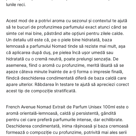
lunile reci.
Acest mod de a potrivi aroma cu sezonul și contextul te ajută
să te bucuri de profunzimea parfumului exact atunci când se
simte cel mai bine, păstrând alte opțiuni pentru zilele calde.
Un detaliu util este că, pe o piele bine hidratată, baza
lemnoasă a parfumului Nomad tinde să reziste mai mult, așa
că aplicarea după duș, pe pielea încă ușor umedă sau
hidratată cu o cremă neutră, poate prelungi senzația. De
asemenea, fiind o aromă cu profunzime, merită lăsată să se
așeze câteva minute înainte de a-ți forma o impresie finală,
fiindcă deschiderea condimentată diferă de baza caldă care
apare ulterior. Răbdarea în testare te ajută să apreciezi corect
acest tip de compoziție stratificată.
French Avenue Nomad Extrait de Parfum Unisex 100ml este o
aromă orientală-lemnoasă, caldă și persistentă, gândită
pentru cei care preferă parfumurile intense, dar echilibrate.
Deschiderea condimentată, inima rășinoasă și baza cremoasă
formează o compoziție cu profunzime, potrivită mai ales serii