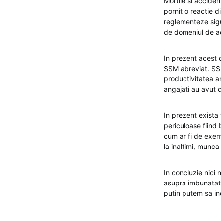
Mortile si acciden
pornit o reactie d
reglementeze sigu
de domeniul de ac
In prezent acest 
SSM abreviat. SSM
productivitatea a
angajati au avut d
In prezent exista
periculoase fiind 
cum ar fi de exem
la inaltimi, munca
In concluzie nici
asupra imbunatatiri
putin putem sa in