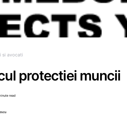
i si avocati
icul protectiei muncii
minute read
escu