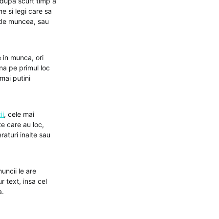
t dupa scurt timp a
me si legi care sa
unde muncea, sau
 in munca, ori
na pe primul loc
mai putini
ii
, cele mai
te care au loc,
aturi inalte sau
uncii le are
ur text, insa cel
a.