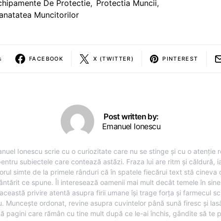
chipamente De Protectie
,
Protectia Muncii
,
anatatea Muncitorilor
s
FACEBOOK
X (TWITTER)
PINTEREST
Post written by:
Emanuel Ionescu
nuel Ionescu scrie cu o curiozitate care nu se stinge și cu o atenție r
entru subiectele care contează astăzi. Fraza lui are ritm și căldură, i
torul simte de la primele rânduri că în spatele fiecărui text stă cineva
ântărit ce spune. Îl interesează oamenii mai mult decât temele în sine,
această privire atentă asupra firii umane își trage forța și farmecul sc
u. Muncește ordonat, revine asupra cuvintelor până sună firesc și lasă
ă pagini care rămân cu tine mult după ce le-ai închis, gândite să te 