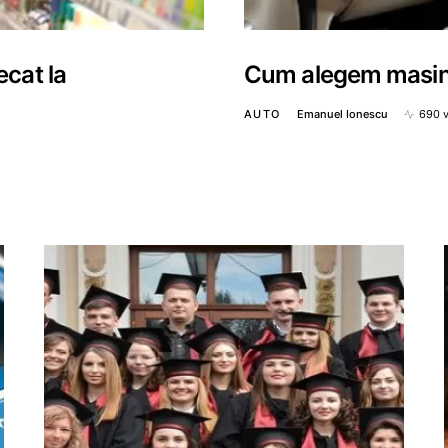
ecat la
Cum alegem masina
AUTO
Emanuel Ionescu
690 
s