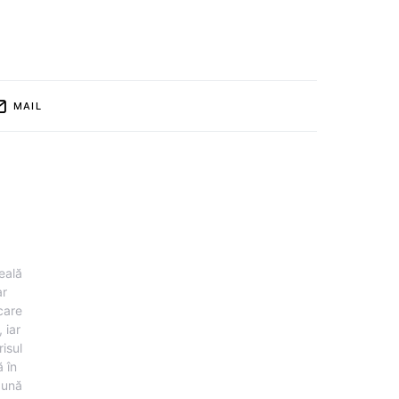
MAIL
eală
ar
 care
 iar
risul
 în
pună