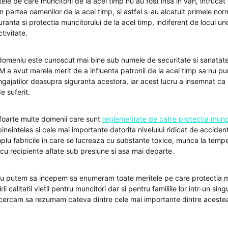
tele pe care muncitorii de la acel timp nu au fost insa in van, intruca
in partea oamenilor de la acel timp, si astfel s-au alcatuit primele nor
ranta si protectia muncitorului de la acel timp, indiferent de locul 
tivitate.
domeniu este cunoscut mai bine sub numele de securitate si sanatate
 a avut marele merit de a influenta patronii de la acel timp sa nu pu
ngajatilor deasupra siguranta acestora, iar acest lucru a insemnat ca 
e suferit.
 foarte multe domenii care sunt
reglementate de catre protectia munc
bineinteles si cele mai importante datorita nivelului ridicat de acciden
plu fabricile in care se lucreaza cu substante toxice, munca la temper
 cu recipiente aflate sub presiune si asa mai departe.
 nu putem sa incepem sa enumeram toate meritele pe care protectia m
i calitatii vietii pentru muncitori dar si pentru familiile lor intr-un sing
cercam sa rezumam cateva dintre cele mai importante dintre aceste