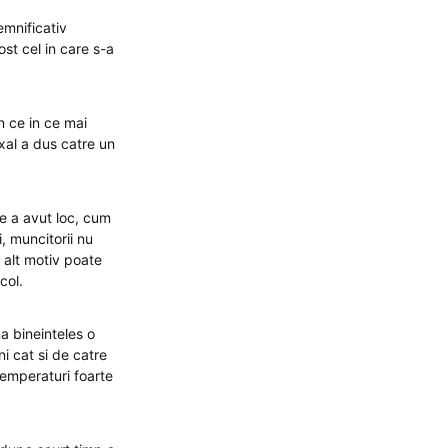
emnificativ
ost cel in care s-a
n ce in ce mai
xal a dus catre un
e a avut loc, cum
i, muncitorii nu
i alt motiv poate
col.
a bineinteles o
ni cat si de catre
 temperaturi foarte