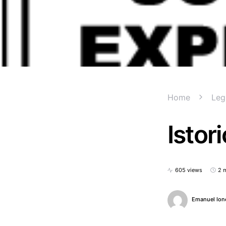
Home
Leg
Istor
605 views
2 
Emanuel Ion