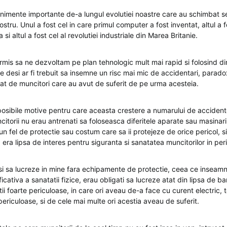
nimente importante de-a lungul evolutiei noastre care au schimbat s
nostru. Unul a fost cel in care primul computer a fost inventat, altul a f
 si altul a fost cel al revolutiei industriale din Marea Britanie.
rmis sa ne dezvoltam pe plan tehnologic mult mai rapid si folosind di
e desi ar fi trebuit sa insemne un risc mai mic de accidentari, parado
cat de muncitori care au avut de suferit de pe urma acesteia.
posibile motive pentru care aceasta crestere a numarului de accident
ncitorii nu erau antrenati sa foloseasca diferitele aparate sau masinari
n fel de protectie sau costum care sa ii protejeze de orice pericol, s
 era lipsa de interes pentru siguranta si sanatatea muncitorilor in peri
isi sa lucreze in mine fara echipamente de protectie, ceea ce inseamn
icativa a sanatatii fizice, erau obligati sa lucreze atat din lipsa de ba
itii foarte periculoase, in care ori aveau de-a face cu curent electric,
 periculoase, si de cele mai multe ori acestia aveau de suferit.