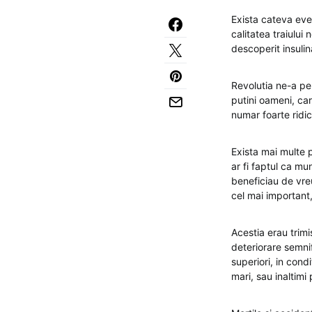
Exista cateva eve
calitatea traiului 
descoperit insulina
Revolutia ne-a pe
putini oameni, car
numar foarte ridi
Exista mai multe 
ar fi faptul ca mu
beneficiau de vreu
cel mai important,
Acestia erau trim
deteriorare semnif
superiori, in cond
mari, sau inaltimi