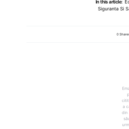
In this article:
E
Siguranta Si S
0 Share
Ema
p
citi
a c
din 
să
urm