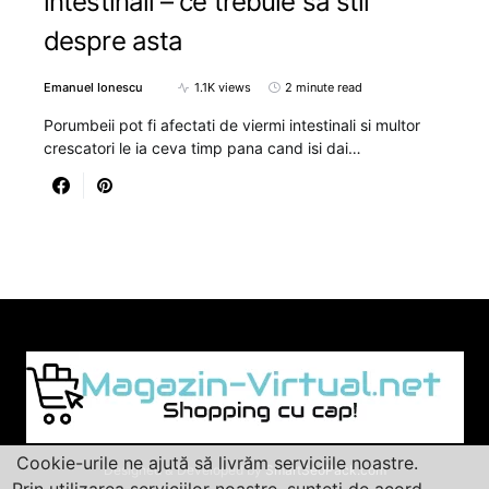
intestinali – ce trebuie sa stii
despre asta
Emanuel Ionescu
1.1K views
2 minute read
Porumbeii pot fi afectati de viermi intestinali si multor
crescatori le ia ceva timp pana cand isi dai…
Cookie-urile ne ajută să livrăm serviciile noastre.
Designed & Developed by
SmartSeoPack.com