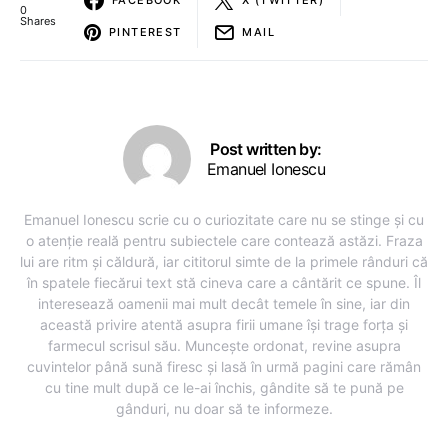
0
Shares
PINTEREST
MAIL
Post written by:
Emanuel Ionescu
Emanuel Ionescu scrie cu o curiozitate care nu se stinge și cu
o atenție reală pentru subiectele care contează astăzi. Fraza
lui are ritm și căldură, iar cititorul simte de la primele rânduri că
în spatele fiecărui text stă cineva care a cântărit ce spune. Îl
interesează oamenii mai mult decât temele în sine, iar din
această privire atentă asupra firii umane își trage forța și
farmecul scrisul său. Muncește ordonat, revine asupra
cuvintelor până sună firesc și lasă în urmă pagini care rămân
cu tine mult după ce le-ai închis, gândite să te pună pe
gânduri, nu doar să te informeze.