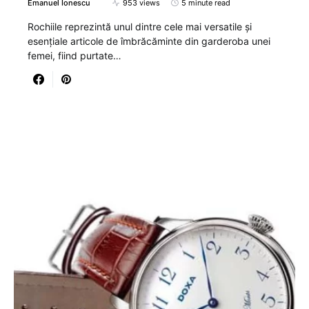
Emanuel Ionescu
953 views
5 minute read
Rochiile reprezintă unul dintre cele mai versatile și
esențiale articole de îmbrăcăminte din garderoba unei
femei, fiind purtate…