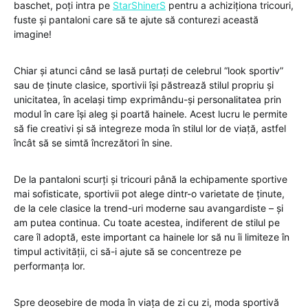
baschet, poți intra pe
StarShinerS
pentru a achiziționa tricouri,
fuste și pantaloni care să te ajute să conturezi această
imagine!
Chiar și atunci când se lasă purtați de celebrul “look sportiv”
sau de ținute clasice, sportivii își păstrează stilul propriu și
unicitatea, în același timp exprimându-și personalitatea prin
modul în care își aleg și poartă hainele. Acest lucru le permite
să fie creativi și să integreze moda în stilul lor de viață, astfel
încât să se simtă încrezători în sine.
De la pantaloni scurți și tricouri până la echipamente sportive
mai sofisticate, sportivii pot alege dintr-o varietate de ținute,
de la cele clasice la trend-uri moderne sau avangardiste – și
am putea continua. Cu toate acestea, indiferent de stilul pe
care îl adoptă, este important ca hainele lor să nu îi limiteze în
timpul activității, ci să-i ajute să se concentreze pe
performanța lor.
Spre deosebire de moda în viața de zi cu zi, moda sportivă