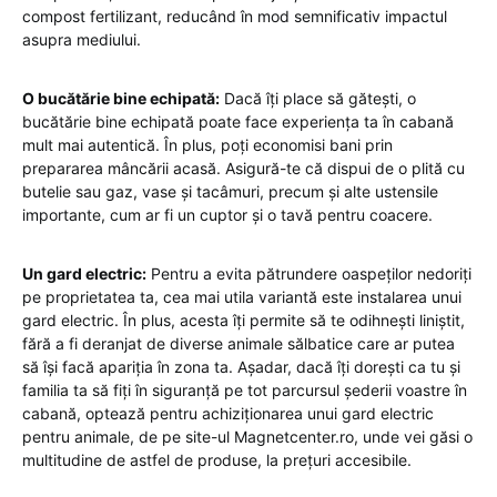
compost fertilizant, reducând în mod semnificativ impactul
asupra mediului.
O bucătărie bine echipată:
Dacă îți place să gătești, o
bucătărie bine echipată poate face experiența ta în cabană
mult mai autentică. În plus, poți economisi bani prin
prepararea mâncării acasă. Asigură-te că dispui de o plită cu
butelie sau gaz, vase și tacâmuri, precum și alte ustensile
importante, cum ar fi un cuptor și o tavă pentru coacere.
Un gard electric:
Pentru a evita pătrundere oaspeților nedoriți
pe proprietatea ta, cea mai utila variantă este instalarea unui
gard electric. În plus, acesta îți permite să te odihnești liniștit,
fără a fi deranjat de diverse animale sălbatice care ar putea
să își facă apariția în zona ta. Așadar, dacă îți dorești ca tu și
familia ta să fiți în siguranță pe tot parcursul șederii voastre în
cabană, optează pentru achiziționarea unui
gard electric
pentru animale
, de pe site-ul Magnetcenter.ro, unde vei găsi o
multitudine de astfel de produse, la prețuri accesibile.