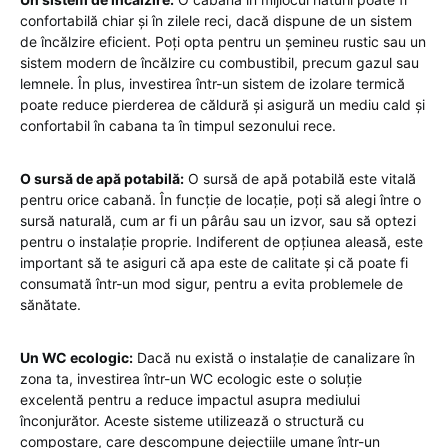
confortabilă chiar și în zilele reci, dacă dispune de un sistem
de încălzire eficient. Poți opta pentru un șemineu rustic sau un
sistem modern de încălzire cu combustibil, precum gazul sau
lemnele. În plus, investirea într-un sistem de izolare termică
poate reduce pierderea de căldură și asigură un mediu cald și
confortabil în cabana ta în timpul sezonului rece.
O sursă de apă potabilă:
O sursă de apă potabilă este vitală
pentru orice cabană. În funcție de locație, poți să alegi între o
sursă naturală, cum ar fi un pârâu sau un izvor, sau să optezi
pentru o instalație proprie. Indiferent de opțiunea aleasă, este
important să te asiguri că apa este de calitate și că poate fi
consumată într-un mod sigur, pentru a evita problemele de
sănătate.
Un WC ecologic:
Dacă nu există o instalație de canalizare în
zona ta, investirea într-un WC ecologic este o soluție
excelentă pentru a reduce impactul asupra mediului
înconjurător. Aceste sisteme utilizează o structură cu
compostare, care descompune dejecțiile umane într-un