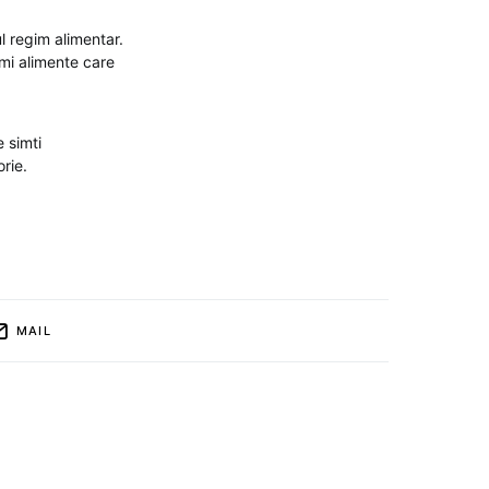
l regim alimentar.
umi alimente care
e simti
rie.
MAIL