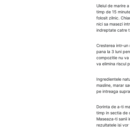
Uleiul de marire a
timp de 15 minute.
folosit zilnic. Ch
nici sa masezi int
indreptate catre t
Cresterea intr-un 
pana la 3 luni pen
compozitie nu va a
va elimina riscul 
Ingredientele natu
masline, marar sau
pe intreaga supraf
Dorinta de a-ti ma
timp in sectia de 
Maseaza-ti sanii in
rezultatele isi vo