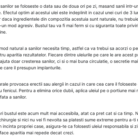
 sanilor se foloseste o data sau de doua ori pe zi, masand sanii intr-u
 Efectul optim al acestui ulei este indeplinit in cazul unei curi de 3 lu
iar daca ingredientele din compozitia acestuia sunt naturale, nu trebuie
r-un mod agresiv. Bustul tau va fi mai ferm si cu siguranta toate priviril
ine.
mod natural a sanilor necesita timp, astfel ca va trebui sa acorzi o pe
tru aparitia rezultatelor. Fiecare dintre uleiurile pe care le are acest 
juta doar cresterea sanilor, ci si o mai buna circulatie, o secretie mai
pe care il presupun implanturile.
rale provoaca erectii sau alergii in cazul in care cea care il foloseste 
 fenicul. Pentru a elimina orice dubii, aplica uleiul pe o portiune mai m
ata a sanilor.
ri bustul este acum mult mai accesibila, atat ca pret cat si ca timp. 
chirurgie si nici nu vei fi nevoita sa platesti sume extreme pentru a-ti 
 incinta propriei case, asigura-te ca folosesti uleiul responsabila si zil
r face aparitia mai repede decat crezi.