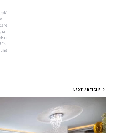
eală
ar
 care
 iar
risul
 în
pună
NEXT ARTICLE