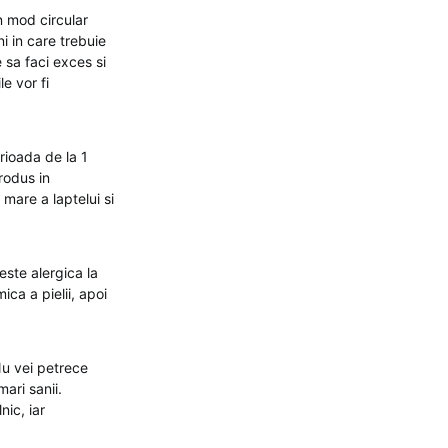
n mod circular
ni in care trebuie
 sa faci exces si
e vor fi
rioada de la 1
produs in
 mare a laptelui si
este alergica la
ica a pielii, apoi
Nu vei petrece
mari sanii.
nic, iar