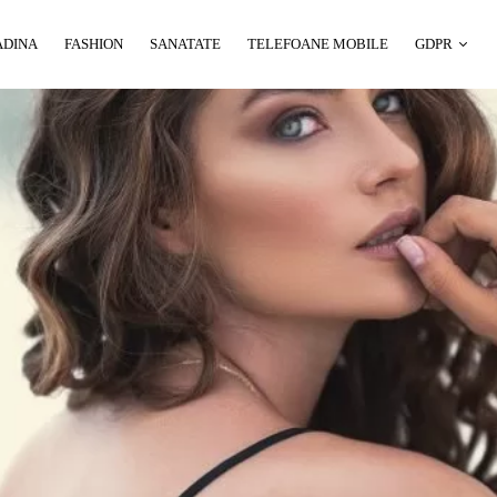
ADINA
FASHION
SANATATE
TELEFOANE MOBILE
GDPR