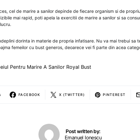
oces, cel de marire a sanilor depinde de fiecare organism si de propriu
izibile mai rapid, poti apela la exercitii de marire a sanilor si sa cons
lucru.
indeplini dorinta in materie de propria infatisare. Nu va mai trebui sa t
ajma femeilor cu bust generos, deoarece vei fi parte din acea catego
leiul Pentru Marire A Sanilor Royal Bust
s
FACEBOOK
X (TWITTER)
PINTEREST
Post written by:
Emanuel Ionescu