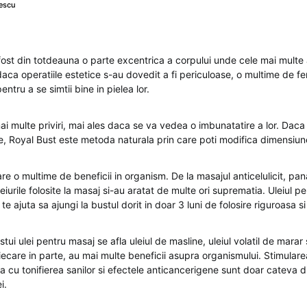
escu
 fost din totdeauna o parte excentrica a corpului unde cele mai multe
daca operatiile estetice s-au dovedit a fi periculoase, o multime de f
tru a se simtii bine in pielea lor.
ai multe priviri, mai ales daca se va vedea o imbunatatire a lor. Daca 
ce, Royal Bust este metoda naturala prin care poti modifica dimensiune
re o multime de beneficii in organism. De la masajul anticelulicit, pan
uleiurile folosite la masaj si-au aratat de multe ori suprematia. Uleiul p
te ajuta sa ajungi la bustul dorit in doar 3 luni de folosire riguroasa s
tui ulei pentru masaj se afla uleiul de masline, uleiul volatil de marar s
fiecare in parte, au mai multe beneficii asupra organismului. Stimularea
 cu tonifierea sanilor si efectele anticancerigene sunt doar cateva d
i.