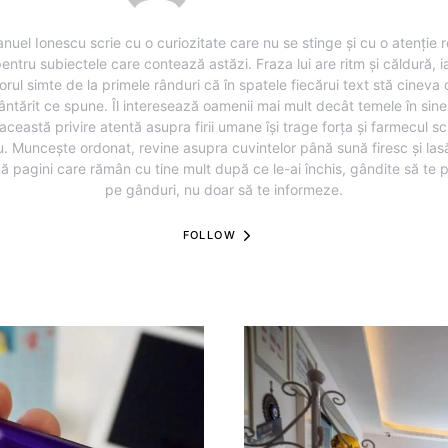
nuel Ionescu scrie cu o curiozitate care nu se stinge și cu o atenție r
entru subiectele care contează astăzi. Fraza lui are ritm și căldură, i
torul simte de la primele rânduri că în spatele fiecărui text stă cineva
ântărit ce spune. Îl interesează oamenii mai mult decât temele în sine,
această privire atentă asupra firii umane își trage forța și farmecul sc
u. Muncește ordonat, revine asupra cuvintelor până sună firesc și lasă
ă pagini care rămân cu tine mult după ce le-ai închis, gândite să te 
pe gânduri, nu doar să te informeze.
FOLLOW