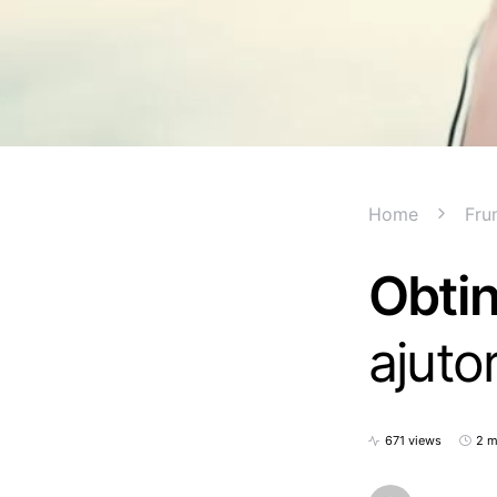
Home
Frum
Obtin
ajutor
671 views
2 m