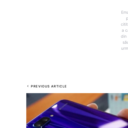
Ema
p
citi
a c
din 
să
urm
PREVIOUS ARTICLE