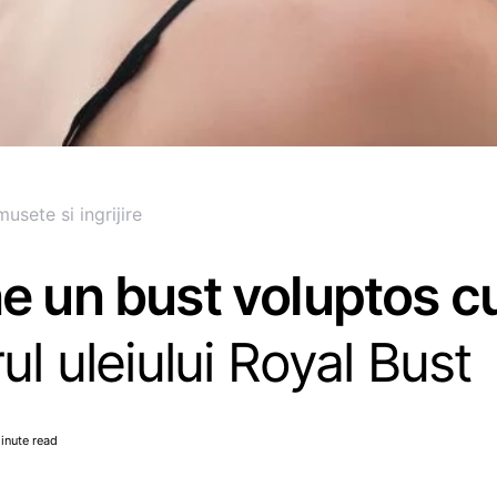
usete si ingrijire
e un bust voluptos c
ul uleiului Royal Bust
inute read