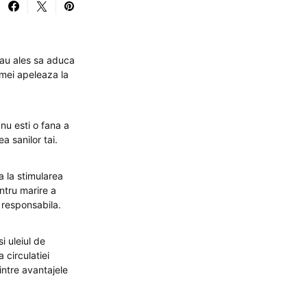
 au ales sa aduca
emei apeleaza la
nu esti o fana a
a sanilor tai.
a la stimularea
entru marire a
i responsabila.
i uleiul de
 circulatiei
intre avantajele