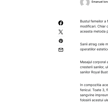
Emanuel Ion
Bustul femeilor a
modificari. Chiar 
aceasta metoda pen
Sanii atrag cele m
operatiilor esteti
Masajul corporal a
cresterii sanilor, 
sanilor Royal Bust 
In compozitia aces
fenicul. Toate 3, 
sangvine impreuna
folosirii acestui ule