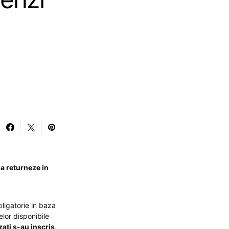
a returneze in
ligatorie in baza
elor disponibile
ati s-au inscris,