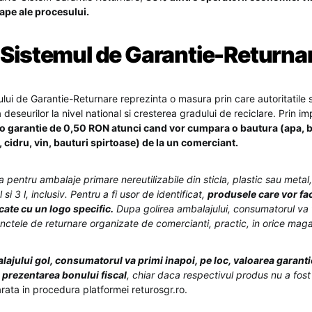
etape ale procesului.
 Sistemul de Garantie-Returna
ului de Garantie-Returnare reprezinta o masura prin care autoritatile 
deseurilor la nivel national si cresterea gradului de reciclare. Prin
i o garantie de 0,50 RON atunci cand vor cumpara o bautura (apa, 
, cidru, vin, bauturi spirtoase) de la un comerciant.
a pentru ambalaje primare nereutilizabile din sticla, plastic sau meta
l si 3 l, inclusiv. Pentru a fi usor de identificat,
produsele care vor fac
cate cu un logo specific.
Dupa golirea ambalajului, consumatorul va t
punctele de returnare organizate de comercianti, practic, in orice mag
ajului gol, consumatorul va primi inapoi, pe loc, valoarea garantiei 
a prezentarea bonului fiscal
, chiar daca respectivul produs nu a fos
 arata in procedura platformei returosgr.ro.