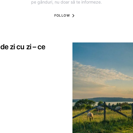
pe gânduri, nu doar să te informeze.
FOLLOW
de zi cu zi – ce