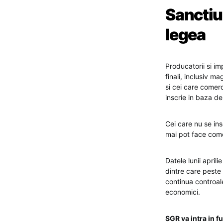
Sanctiu
legea
Producatorii si im
finali, inclusiv m
si cei care comer
inscrie in baza de
Cei care nu se ins
mai pot face come
Datele lunii april
dintre care peste
continua controale
economici.
SGR va intra in 