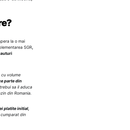
re?
spera la o mai
 implementarea SGR
,
bauturi
l, cu volume
e parte din
rebui sa il aduca
azin din Romania.
platite initial,
t cumparat din