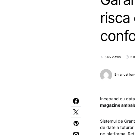
risca
conf
545 views
2 
Emanuel Ion
Incepand cu dat
magazine ambalaje
Sistemul de Grant
de date a tuturor 
pe platforma Ret