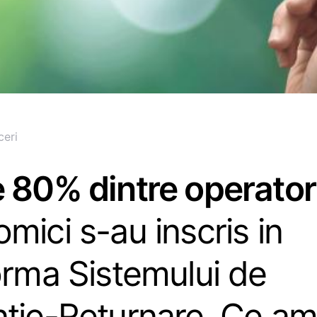
ceri
 80% dintre operatori
mici s-au inscris in
orma Sistemului de
tie-Returnare. Ce am