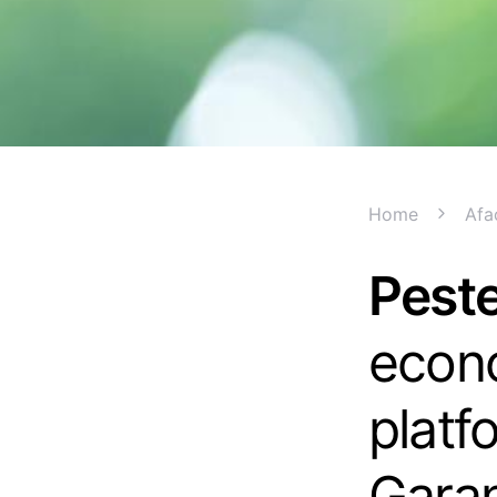
Home
Afa
Peste
econo
platf
Garan