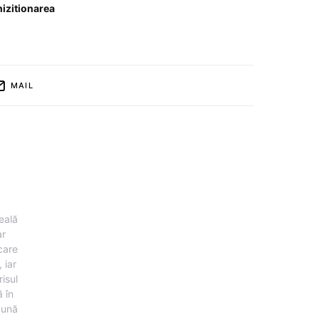
chizitionarea
MAIL
eală
ar
 care
 iar
risul
 în
pună