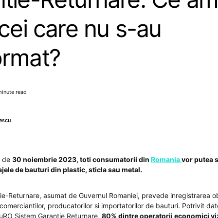
 cei care nu s-au
ormat?
minute read
escu
a de
30 noiembrie 2023, toti consumatorii din
Romania
vor putea s
le de bauturi din plastic, sticla sau metal.
ie-Returnare, asumat de Guvernul Romaniei, prevede inregistrarea ob
comerciantilor, producatorilor si importatorilor de bauturi. Potrivit dat
uRO Sistem Garantie Returnare,
80% dintre operatorii economici viz