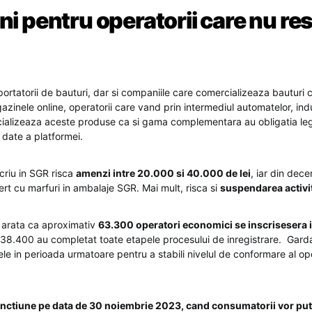
ni pentru operatorii care nu re
portatorii de bauturi, dar si companiile care comercializeaza bauturi 
agazinele online, operatorii care vand prin intermediul automatelor, i
cializeaza aceste produse ca si gama complementara au obligatia le
 date a platformei.
criu in SGR risca
amenzi intre 20.000 si 40.000 de lei
, iar din dec
rt cu marfuri in ambalaje SGR. Mai mult, risca si
suspendarea activit
ie arata ca aproximativ
63.300 operatori economici se inscrisesera 
 38.400 au completat toate etapele procesului de inregistrare. Gar
le in perioada urmatoare pentru a stabili nivelul de conformare al ope
functiune pe data de 30 noiembrie 2023, cand consumatorii vor pu