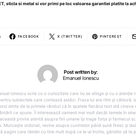
, sticla si metal si vor primi pe loc valoarea garantiei platite la a
s
FACEBOOK
X (TWITTER)
PINTEREST
Post written by:
Emanuel Ionescu
nuel Ionescu scrie cu o curiozitate care nu se stinge și cu o atenție r
entru subiectele care contează astăzi. Fraza lui are ritm și căldură, i
torul simte de la primele rânduri că în spatele fiecărui text stă cineva
ântărit ce spune. Îl interesează oamenii mai mult decât temele în sine,
această privire atentă asupra firii umane își trage forța și farmecul sc
u. Muncește ordonat, revine asupra cuvintelor până sună firesc și lasă
ă pagini care rămân cu tine mult după ce le-ai închis, gândite să te 