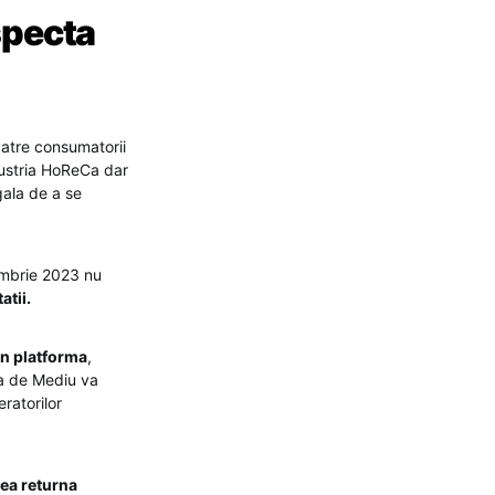
specta
catre consumatorii
ndustria HoReCa dar
gala de a se
embrie 2023 nu
atii.
in platforma
,
da de Mediu va
ratorilor
tea returna