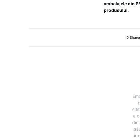
ambalajele din PET
produsului.
0 Share
Ema
p
citi
a c
din 
să
urm