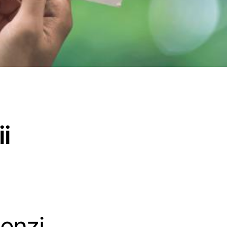
i
enzi