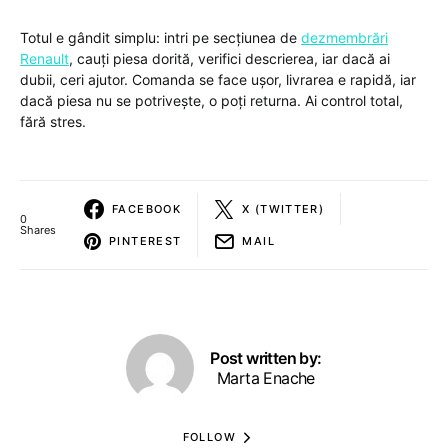
Totul e gândit simplu: intri pe secțiunea de
dezmembrări
Renault
, cauți piesa dorită, verifici descrierea, iar dacă ai
dubii, ceri ajutor. Comanda se face ușor, livrarea e rapidă, iar
dacă piesa nu se potrivește, o poți returna. Ai control total,
fără stres.
FACEBOOK
X (TWITTER)
0
Shares
PINTEREST
MAIL
Post written by:
Marta Enache
FOLLOW