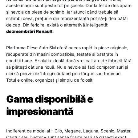
aceste mașini sunt peste tot pe șosele. Dar la fel de des apare
și nevoia de piese de schimb. Iar atunci când trebuie să
schimbi ceva, prețurile din reprezentanță pot să-ți dea bătăi
de cap. Din fericire, există o alternativă inteligentă:
dezmembrări Renault
.
Platforma Piese Auto SM oferă acces rapid la piese originale,
recuperate din mașini compatibile, testate și păstrate în
condiții bune. E soluția ideală dacă vrei calitate de fabrică fără
să plătești cât una nouă. Nu e nevoie să faci compromisuri și
nici să pierzi zile întregi căutând prin târguri sau forumuri.
Totul e online, organizat și simplu de folosit.
Gama disponibilă e
impresionantă
Indiferent ce model ai – Clio, Megane, Laguna, Scenic, Master,
Captur sau Duster – sunt șanse foarte mari să găsești exact