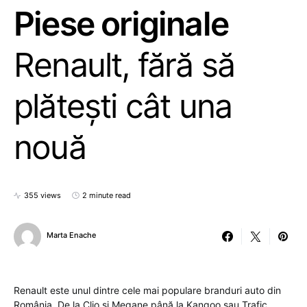
Piese originale
Renault, fără să
plătești cât una
nouă
355 views
2 minute read
Marta Enache
Renault este unul dintre cele mai populare branduri auto din
România. De la Clio și Megane până la Kangoo sau Trafic,