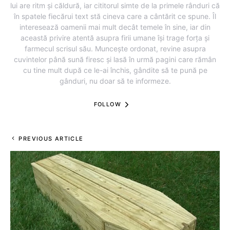
lui are ritm și căldură, iar cititorul simte de la primele rânduri că
în spatele fiecărui text stă cineva care a cântărit ce spune. Îl
interesează oamenii mai mult decât temele în sine, iar din
această privire atentă asupra firii umane își trage forța și
farmecul scrisul său. Muncește ordonat, revine asupra
cuvintelor până sună firesc și lasă în urmă pagini care rămân
cu tine mult după ce le-ai închis, gândite să te pună pe
gânduri, nu doar să te informeze.
FOLLOW
PREVIOUS ARTICLE