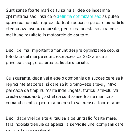
Sunt sanse foarte mari ca tu sa nu ai idee ce inseamna
optimizarea seo, insa ca o
definitie optimizare seo
as putea
spune ca aceasta reprezinta toate actiunile pe care expertii le
efectueaza asupra unui site, pentru ca acesta sa aiba cele
mai bune rezultate in motoarele de cautare.
Deci, cel mai important amanunt despre optimizarea seo, si
totodata cel mai pe scurt, este acela ca SEO are ca si
principal scop, cresterea traficului unui site.
Cu siguranta, daca vei alege o companie de succes care sa iti
reprezinte afacerea, si care sa iti promoveze site-ul, intr-o
perioada de timp nu foarte indelungata, traficul site-ului va
creste considerabil, astfel ca sunt sanse foarte mari ca si
numarul clientilor pentru afacerea ta sa creasca foarte rapid.
Deci, daca vrei ca site-ul tau sa aiba un trafic foarte mare,
fara indoiala trebuie sa apelezi la serviciile unei companii care
sa iti optimizeze site-ul.