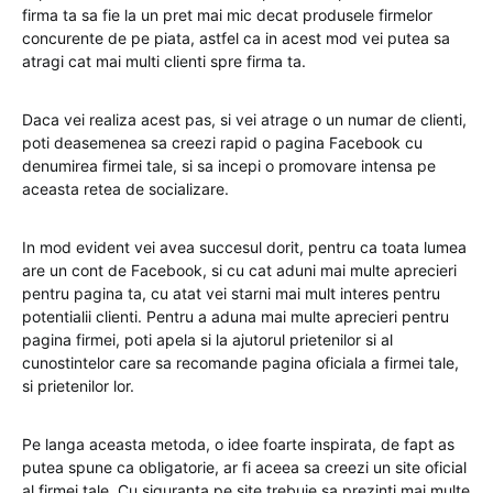
firma ta sa fie la un pret mai mic decat produsele firmelor
concurente de pe piata, astfel ca in acest mod vei putea sa
atragi cat mai multi clienti spre firma ta.
Daca vei realiza acest pas, si vei atrage o un numar de clienti,
poti deasemenea sa creezi rapid o pagina Facebook cu
denumirea firmei tale, si sa incepi o promovare intensa pe
aceasta retea de socializare.
In mod evident vei avea succesul dorit, pentru ca toata lumea
are un cont de Facebook, si cu cat aduni mai multe aprecieri
pentru pagina ta, cu atat vei starni mai mult interes pentru
potentialii clienti. Pentru a aduna mai multe aprecieri pentru
pagina firmei, poti apela si la ajutorul prietenilor si al
cunostintelor care sa recomande pagina oficiala a firmei tale,
si prietenilor lor.
Pe langa aceasta metoda, o idee foarte inspirata, de fapt as
putea spune ca obligatorie, ar fi aceea sa creezi un site oficial
al firmei tale. Cu siguranta pe site trebuie sa prezinti mai multe