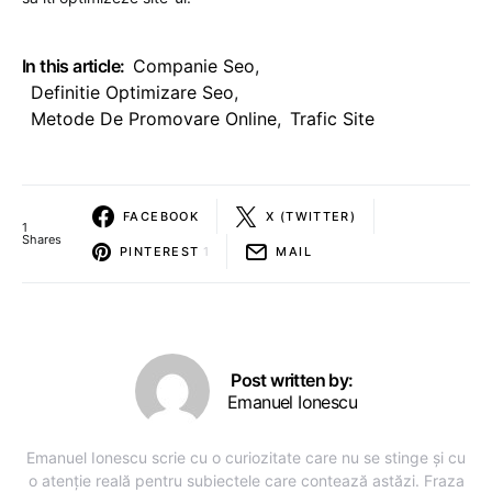
In this article:
Companie Seo
,
Definitie Optimizare Seo
,
Metode De Promovare Online
,
Trafic Site
FACEBOOK
X (TWITTER)
1
Shares
PINTEREST
1
MAIL
Post written by:
Emanuel Ionescu
Emanuel Ionescu scrie cu o curiozitate care nu se stinge și cu
o atenție reală pentru subiectele care contează astăzi. Fraza