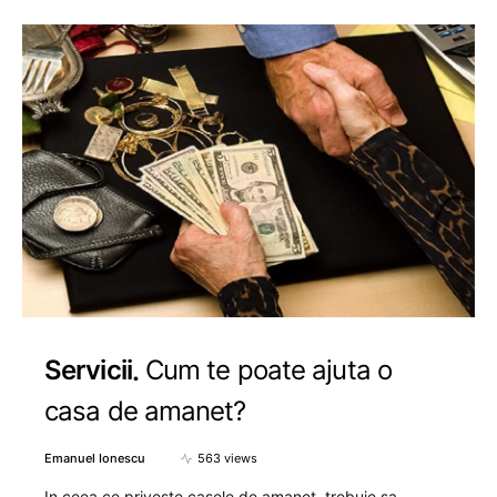
Servicii
Cum te poate ajuta o
casa de amanet?
Emanuel Ionescu
563 views
In ceea ce priveste casele de amanet, trebuie sa